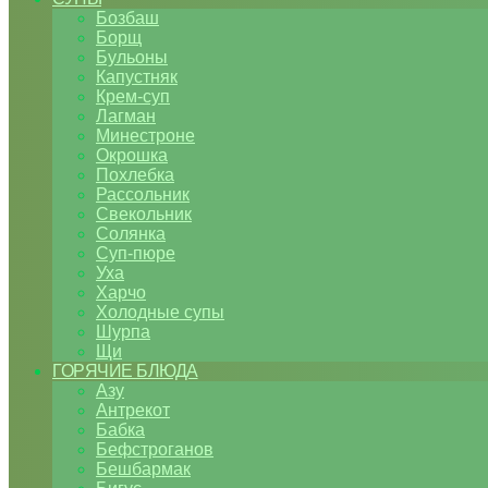
Бозбаш
Борщ
Бульоны
Капустняк
Крем-суп
Лагман
Минестроне
Окрошка
Похлебка
Рассольник
Свекольник
Солянка
Суп-пюре
Уха
Харчо
Холодные супы
Шурпа
Щи
ГОРЯЧИЕ БЛЮДА
Азу
Антрекот
Бабка
Бефстроганов
Бешбармак