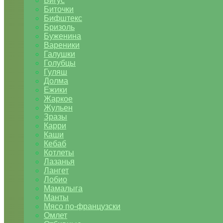
Бигус
Биточки
Бифштекс
Бризоль
Буженина
Вареники
Галушки
Голубцы
Гуляш
Долма
Ежики
Жаркое
Жульен
Зразы
Карри
Каши
Кебаб
Котлеты
Лазанья
Лангет
Лобио
Мамалыга
Манты
Мясо по-французски
Омлет