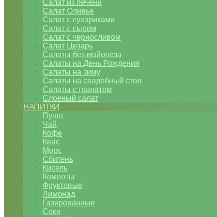
Салат из печени
Салат Оливье
Салат с сухариками
Салат с сыром
Салат с черносливом
Салат Цезарь
Салаты без майонеза
Салаты на День Рождения
Салаты на зиму
Салаты на свадебный стол
Салаты с гранатом
Слоеный салат
НАПИТКИ
Пунш
Чай
Кофе
Квас
Морс
Сбитень
Кисель
Компоты
Фруктовые
Лимонад
Газированные
Соки