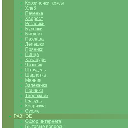
Корзиночки, кексы
Хлеб
Печенье
Хворост
Рогалики
Булочки
Бисквит
Пахлава
Лепешки
Пряники
Пицца
Хачапури
Чизкейк
Штрудель
Шарлотка
Манник
Запеканка
Пончики
Творожник
Глазурь
Коврижка
Суфле
РАЗНОЕ
Обзор интернета
Бытовые вопросы