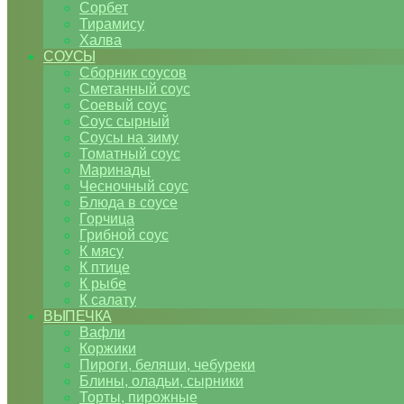
Сорбет
Тирамису
Халва
СОУСЫ
Сборник соусов
Сметанный соус
Соевый соус
Соус сырный
Соусы на зиму
Томатный соус
Маринады
Чесночный соус
Блюда в соусе
Горчица
Грибной соус
К мясу
К птице
К рыбе
К салату
ВЫПЕЧКА
Вафли
Коржики
Пироги, беляши, чебуреки
Блины, оладьи, сырники
Торты, пирожные