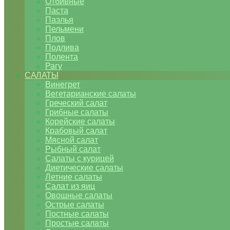
Отбивные
Паста
Паэлья
Пельмени
Плов
Подлива
Полента
Рагу
САЛАТЫ
Винегрет
Вегетарианские салаты
Греческий салат
Грибные салаты
Корейские салаты
Крабовый салат
Мясной салат
Рыбный салат
Салаты с курицей
Диетические салаты
Летние салаты
Салат из яиц
Овощные салаты
Острые салаты
Постные салаты
Простые салаты