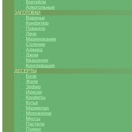
Коктейли
Алкогольные
ЗАГОТОВКИ
Варенье
Конфитюр
Повидло
Лечо
Маринование
Соление
Аджика
Джем
Квашение
Консервация
ДЕСЕРТЫ
Безе
Желе
Зефир
Ириски
Конфеты
Кутья
Мармелад
Мороженое
Муссы
Пастила
Пудинг