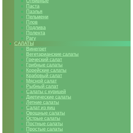
Отбивные
Паста
Паэлья
Пельмени
Плов
Подлива
Полента
Рагу
САЛАТЫ
Винегрет
Вегетарианские салаты
Греческий салат
Грибные салаты
Корейские салаты
Крабовый салат
Мясной салат
Рыбный салат
Салаты с курицей
Диетические салаты
Летние салаты
Салат из яиц
Овощные салаты
Острые салаты
Постные салаты
Простые салаты