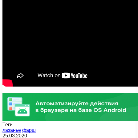
Теги
лазанье
фарш
25.03.2020