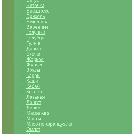
Бигус
Биточки
Бифштекс
Бризоль
Буженина
Вареники
Галушки
Голубцы
Гуляш
Долма
Ежики
Жаркое
Жульен
Зразы
Карри
Каши
Кебаб
Котлеты
Лазанья
Лангет
Лобио
Мамалыга
Манты
Мясо по-французски
Омлет