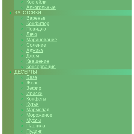
Коктейли
Алкогольные
ЗАГОТОВКИ
Варенье
Конфитюр
Повидло
Лечо
Маринование
Соление
Аджика
Джем
Квашение
Консервация
ДЕСЕРТЫ
Безе
Желе
Зефир
Ириски
Конфеты
Кутья
Мармелад
Мороженое
Муссы
Пастила
Пудинг