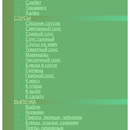
Сорбет
Тирамису
Халва
СОУСЫ
Сборник соусов
Сметанный соус
Соевый соус
Соус сырный
Соусы на зиму
Томатный соус
Маринады
Чесночный соус
Блюда в соусе
Горчица
Грибной соус
К мясу
К птице
К рыбе
К салату
ВЫПЕЧКА
Вафли
Коржики
Пироги, беляши, чебуреки
Блины, оладьи, сырники
Торты, пирожные