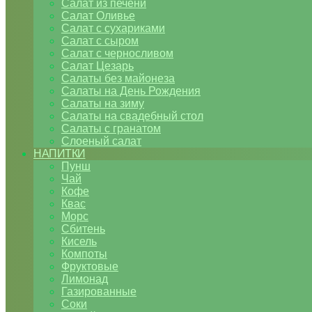
Салат из печени
Салат Оливье
Салат с сухариками
Салат с сыром
Салат с черносливом
Салат Цезарь
Салаты без майонеза
Салаты на День Рождения
Салаты на зиму
Салаты на свадебный стол
Салаты с гранатом
Слоеный салат
НАПИТКИ
Пунш
Чай
Кофе
Квас
Морс
Сбитень
Кисель
Компоты
Фруктовые
Лимонад
Газированные
Соки