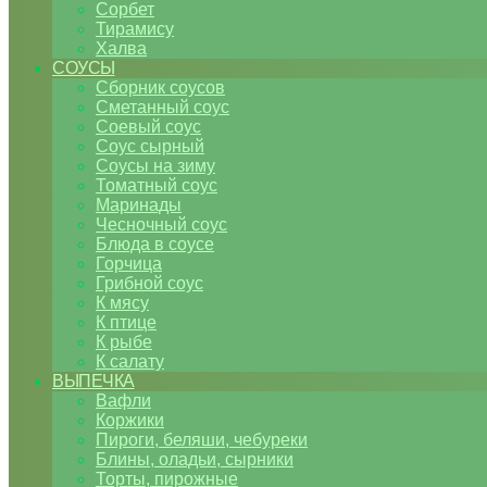
Сорбет
Тирамису
Халва
СОУСЫ
Сборник соусов
Сметанный соус
Соевый соус
Соус сырный
Соусы на зиму
Томатный соус
Маринады
Чесночный соус
Блюда в соусе
Горчица
Грибной соус
К мясу
К птице
К рыбе
К салату
ВЫПЕЧКА
Вафли
Коржики
Пироги, беляши, чебуреки
Блины, оладьи, сырники
Торты, пирожные