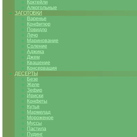
Коктейли
Алкогольные
ЗАГОТОВКИ
Варенье
Конфитюр
Повидло
Лечо
Маринование
Соление
Аджика
Джем
Квашение
Консервация
ДЕСЕРТЫ
Безе
Желе
Зефир
Ириски
Конфеты
Кутья
Мармелад
Мороженое
Муссы
Пастила
Пудинг