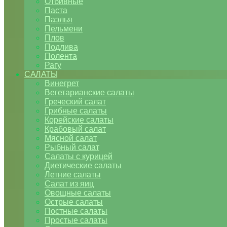
Отбивные
Паста
Паэлья
Пельмени
Плов
Подлива
Полента
Рагу
САЛАТЫ
Винегрет
Вегетарианские салаты
Греческий салат
Грибные салаты
Корейские салаты
Крабовый салат
Мясной салат
Рыбный салат
Салаты с курицей
Диетические салаты
Летние салаты
Салат из яиц
Овощные салаты
Острые салаты
Постные салаты
Простые салаты