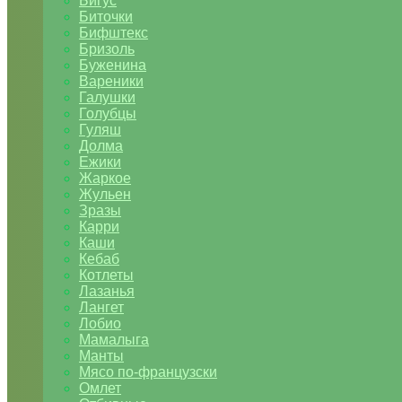
Бигус
Биточки
Бифштекс
Бризоль
Буженина
Вареники
Галушки
Голубцы
Гуляш
Долма
Ежики
Жаркое
Жульен
Зразы
Карри
Каши
Кебаб
Котлеты
Лазанья
Лангет
Лобио
Мамалыга
Манты
Мясо по-французски
Омлет