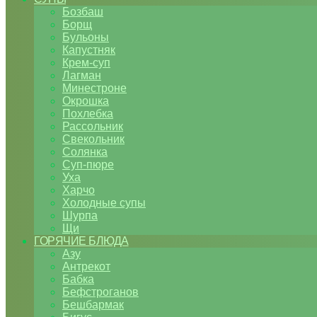
Бозбаш
Борщ
Бульоны
Капустняк
Крем-суп
Лагман
Минестроне
Окрошка
Похлебка
Рассольник
Свекольник
Солянка
Суп-пюре
Уха
Харчо
Холодные супы
Шурпа
Щи
ГОРЯЧИЕ БЛЮДА
Азу
Антрекот
Бабка
Бефстроганов
Бешбармак