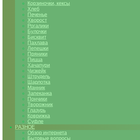
Корзиночки, кексы
Хлеб
Печенье
Хворост
Рогалики
Булочки
Бисквит
Пахлава
Лепешки
Пряники
Пицца
Хачапури
Чизкейк
Штрудель
Шарлотка
Манник
Запеканка
Пончики
Творожник
Глазурь
Коврижка
Суфле
РАЗНОЕ
Обзор интернета
Бытовые вопросы