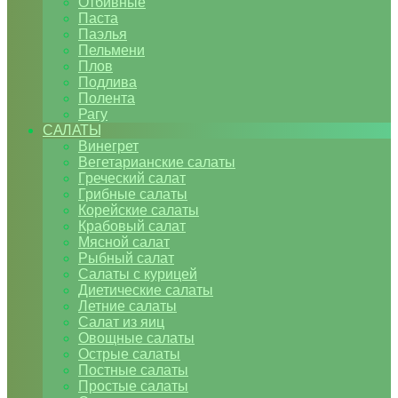
Отбивные
Паста
Паэлья
Пельмени
Плов
Подлива
Полента
Рагу
САЛАТЫ
Винегрет
Вегетарианские салаты
Греческий салат
Грибные салаты
Корейские салаты
Крабовый салат
Мясной салат
Рыбный салат
Салаты с курицей
Диетические салаты
Летние салаты
Салат из яиц
Овощные салаты
Острые салаты
Постные салаты
Простые салаты