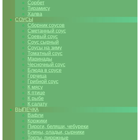
Сорбет
Тирамису
Халва
СОУСЫ
Сборник соусов
Сметанный соус
Соевый соус
Соус сырный
Соусы на зиму
Томатный соус
Маринады
Чесночный соус
Блюда в соусе
Горчица
Грибной соус
К мясу
К птице
К рыбе
К салату
ВЫПЕЧКА
Вафли
Коржики
Пироги, беляши, чебуреки
Блины, оладьи, сырники
Торты, пирожные