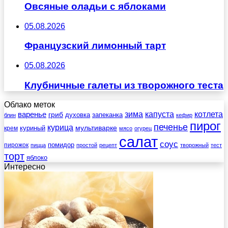
Овсяные оладьи с яблоками
05.08.2026
Французский лимонный тарт
05.08.2026
Клубничные галеты из творожного теста
Облако меток
зима
котлета
варенье
капуста
гриб
духовка
запеканка
блин
кефир
пирог
печенье
курица
мультиварке
куриный
крем
мясо
огурец
салат
соус
помидор
пирожок
пицца
простой
рецепт
творожный
тест
торт
яблоко
Интересно