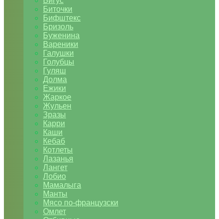
Бигус
Биточки
Бифштекс
Бризоль
Буженина
Вареники
Галушки
Голубцы
Гуляш
Долма
Ежики
Жаркое
Жульен
Зразы
Карри
Каши
Кебаб
Котлеты
Лазанья
Лангет
Лобио
Мамалыга
Манты
Мясо по-французски
Омлет