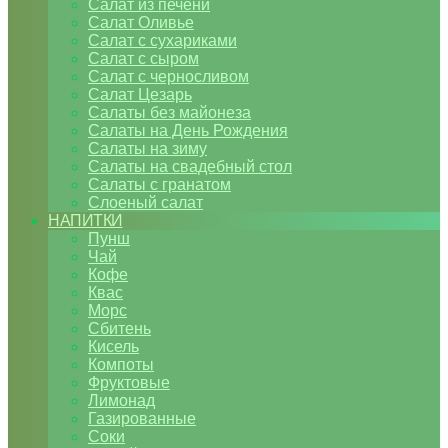
Салат из печени
Салат Оливье
Салат с сухариками
Салат с сыром
Салат с черносливом
Салат Цезарь
Салаты без майонеза
Салаты на День Рождения
Салаты на зиму
Салаты на свадебный стол
Салаты с гранатом
Слоеный салат
НАПИТКИ
Пунш
Чай
Кофе
Квас
Морс
Сбитень
Кисель
Компоты
Фруктовые
Лимонад
Газированные
Соки