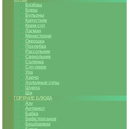
Бозбаш
Борщ
Бульоны
Капустняк
Крем-суп
Лагман
Минестроне
Окрошка
Похлебка
Рассольник
Свекольник
Солянка
Суп-пюре
Уха
Харчо
Холодные супы
Шурпа
Щи
ГОРЯЧИЕ БЛЮДА
Азу
Антрекот
Бабка
Бефстроганов
Бешбармак