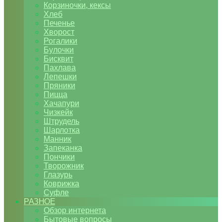
Корзиночки, кексы
Хлеб
Печенье
Хворост
Рогалики
Булочки
Бисквит
Пахлава
Лепешки
Пряники
Пицца
Хачапури
Чизкейк
Штрудель
Шарлотка
Манник
Запеканка
Пончики
Творожник
Глазурь
Коврижка
Суфле
РАЗНОЕ
Обзор интернета
Бытовые вопросы