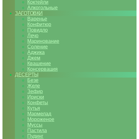
Коктейли
Алкогольные
ЗАГОТОВКИ
Варенье
Конфитюр
Повидло
Лечо
Маринование
Соление
Аджика
Джем
Квашение
Консервация
ДЕСЕРТЫ
Безе
Желе
Зефир
Ириски
Конфеты
Кутья
Мармелад
Мороженое
Муссы
Пастила
Пудинг