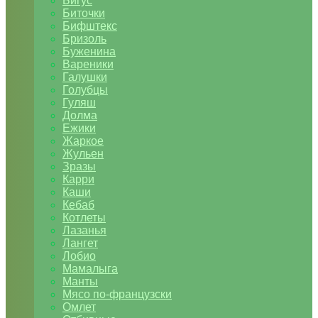
Бигус
Биточки
Бифштекс
Бризоль
Буженина
Вареники
Галушки
Голубцы
Гуляш
Долма
Ежики
Жаркое
Жульен
Зразы
Карри
Каши
Кебаб
Котлеты
Лазанья
Лангет
Лобио
Мамалыга
Манты
Мясо по-французски
Омлет