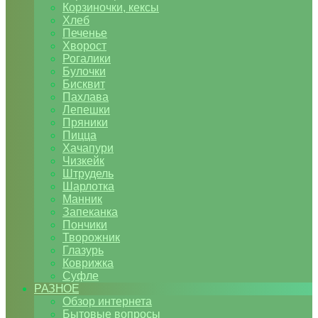
Корзиночки, кексы
Хлеб
Печенье
Хворост
Рогалики
Булочки
Бисквит
Пахлава
Лепешки
Пряники
Пицца
Хачапури
Чизкейк
Штрудель
Шарлотка
Манник
Запеканка
Пончики
Творожник
Глазурь
Коврижка
Суфле
РАЗНОЕ
Обзор интернета
Бытовые вопросы