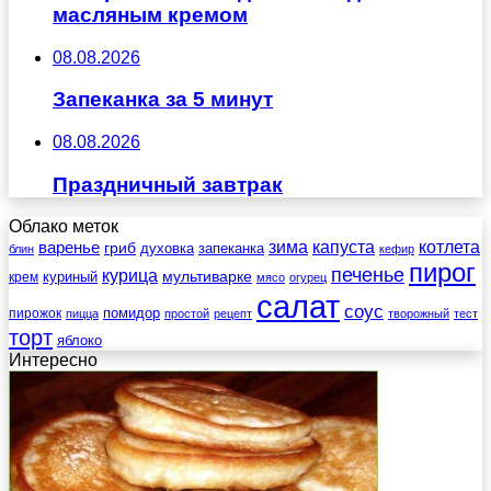
масляным кремом
08.08.2026
Запеканка за 5 минут
08.08.2026
Праздничный завтрак
Облако меток
зима
котлета
варенье
капуста
гриб
духовка
запеканка
блин
кефир
пирог
печенье
курица
мультиварке
куриный
крем
мясо
огурец
салат
соус
помидор
пирожок
пицца
простой
рецепт
творожный
тест
торт
яблоко
Интересно