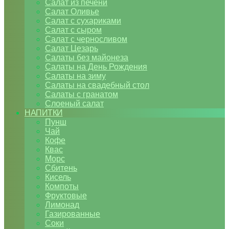
Салат из печени
Салат Оливье
Салат с сухариками
Салат с сыром
Салат с черносливом
Салат Цезарь
Салаты без майонеза
Салаты на День Рождения
Салаты на зиму
Салаты на свадебный стол
Салаты с гранатом
Слоеный салат
НАПИТКИ
Пунш
Чай
Кофе
Квас
Морс
Сбитень
Кисель
Компоты
Фруктовые
Лимонад
Газированные
Соки