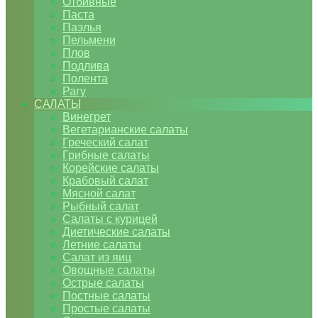
Отбивные
Паста
Паэлья
Пельмени
Плов
Подлива
Полента
Рагу
САЛАТЫ
Винегрет
Вегетарианские салаты
Греческий салат
Грибные салаты
Корейские салаты
Крабовый салат
Мясной салат
Рыбный салат
Салаты с курицей
Диетические салаты
Летние салаты
Салат из яиц
Овощные салаты
Острые салаты
Постные салаты
Простые салаты