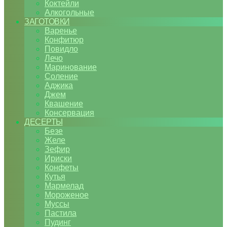
Коктейли
Алкогольные
ЗАГОТОВКИ
Варенье
Конфитюр
Повидло
Лечо
Маринование
Соление
Аджика
Джем
Квашение
Консервация
ДЕСЕРТЫ
Безе
Желе
Зефир
Ириски
Конфеты
Кутья
Мармелад
Мороженое
Муссы
Пастила
Пудинг