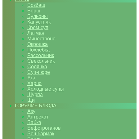
Бозбаш
Борщ
Бульоны
Капустняк
Крем-суп
Лагман
Минестроне
Окрошка
Похлебка
Рассольник
Свекольник
Солянка
Суп-пюре
Уха
Харчо
Холодные супы
Шурпа
Щи
ГОРЯЧИЕ БЛЮДА
Азу
Антрекот
Бабка
Бефстроганов
Бешбармак