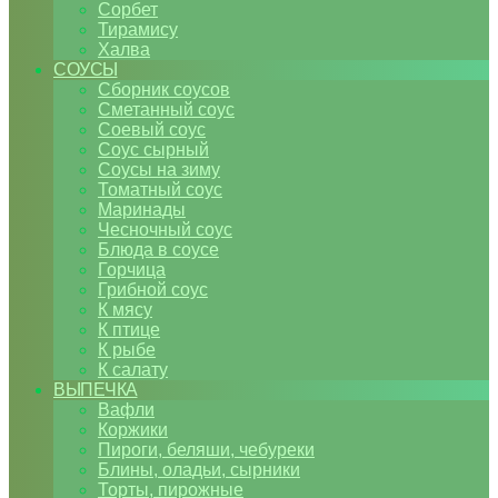
Сорбет
Тирамису
Халва
СОУСЫ
Сборник соусов
Сметанный соус
Соевый соус
Соус сырный
Соусы на зиму
Томатный соус
Маринады
Чесночный соус
Блюда в соусе
Горчица
Грибной соус
К мясу
К птице
К рыбе
К салату
ВЫПЕЧКА
Вафли
Коржики
Пироги, беляши, чебуреки
Блины, оладьи, сырники
Торты, пирожные