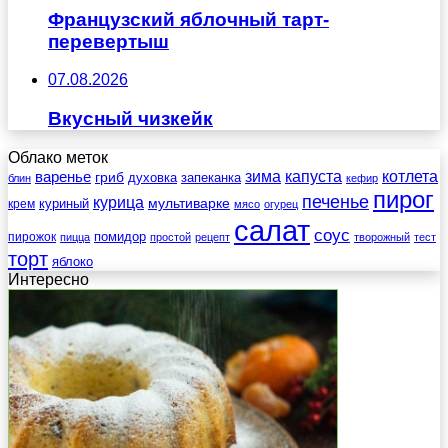
Французский яблочный тарт-
перевертыш
07.08.2026
Вкусный чизкейк
Облако меток
зима
котлета
варенье
капуста
гриб
духовка
запеканка
блин
кефир
пирог
печенье
курица
мультиварке
куриный
крем
мясо
огурец
салат
соус
помидор
пирожок
пицца
простой
рецепт
творожный
тест
торт
яблоко
Интересно