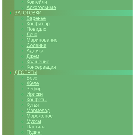
Коктейли
Алкогольные
ЗАГОТОВКИ
Варенье
Конфитюр
Повидло
Лечо
Маринование
Соление
Аджика
Джем
Квашение
Консервация
ДЕСЕРТЫ
Безе
Желе
Зефир
Ириски
Конфеты
Кутья
Мармелад
Мороженое
Муссы
Пастила
Пудинг