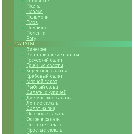
Отбивные
Паста
Паэлья
Пельмени
Плов
Подлива
Полента
Рагу
САЛАТЫ
Винегрет
Вегетарианские салаты
Греческий салат
Грибные салаты
Корейские салаты
Крабовый салат
Мясной салат
Рыбный салат
Салаты с курицей
Диетические салаты
Летние салаты
Салат из яиц
Овощные салаты
Острые салаты
Постные салаты
Простые салаты