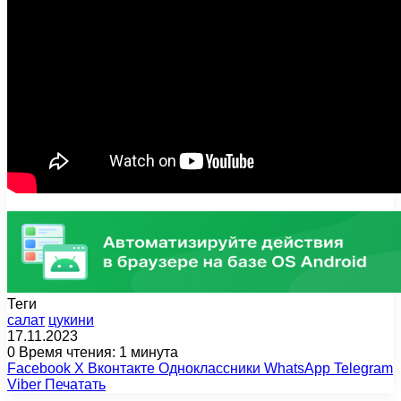
Теги
салат
цукини
17.11.2023
0
Время чтения: 1 минута
Facebook
X
Вконтакте
Одноклассники
WhatsApp
Telegram
Viber
Печатать