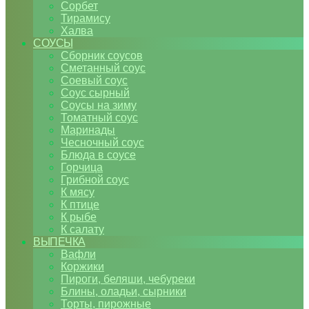
Сорбет
Тирамису
Халва
СОУСЫ
Сборник соусов
Сметанный соус
Соевый соус
Соус сырный
Соусы на зиму
Томатный соус
Маринады
Чесночный соус
Блюда в соусе
Горчица
Грибной соус
К мясу
К птице
К рыбе
К салату
ВЫПЕЧКА
Вафли
Коржики
Пироги, беляши, чебуреки
Блины, оладьи, сырники
Торты, пирожные