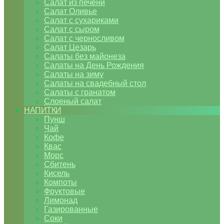
Салат из печени
Салат Оливье
Салат с сухариками
Салат с сыром
Салат с черносливом
Салат Цезарь
Салаты без майонеза
Салаты на День Рождения
Салаты на зиму
Салаты на свадебный стол
Салаты с гранатом
Слоеный салат
НАПИТКИ
Пунш
Чай
Кофе
Квас
Морс
Сбитень
Кисель
Компоты
Фруктовые
Лимонад
Газированные
Соки