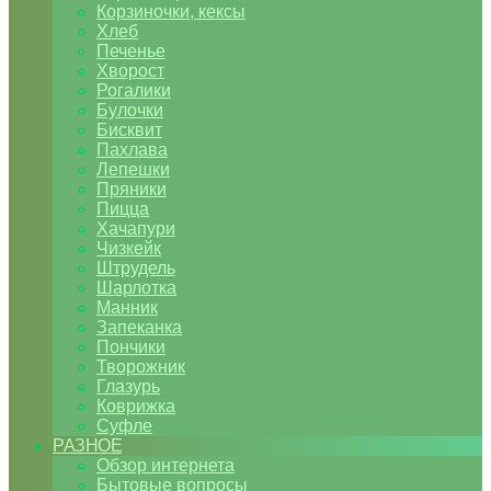
Корзиночки, кексы
Хлеб
Печенье
Хворост
Рогалики
Булочки
Бисквит
Пахлава
Лепешки
Пряники
Пицца
Хачапури
Чизкейк
Штрудель
Шарлотка
Манник
Запеканка
Пончики
Творожник
Глазурь
Коврижка
Суфле
РАЗНОЕ
Обзор интернета
Бытовые вопросы