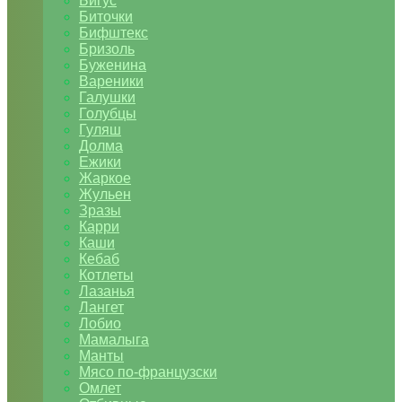
Бигус
Биточки
Бифштекс
Бризоль
Буженина
Вареники
Галушки
Голубцы
Гуляш
Долма
Ежики
Жаркое
Жульен
Зразы
Карри
Каши
Кебаб
Котлеты
Лазанья
Лангет
Лобио
Мамалыга
Манты
Мясо по-французски
Омлет