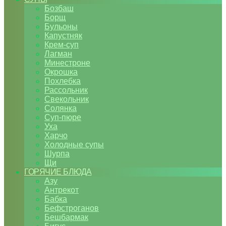
Бозбаш
Борщ
Бульоны
Капустняк
Крем-суп
Лагман
Минестроне
Окрошка
Похлебка
Рассольник
Свекольник
Солянка
Суп-пюре
Уха
Харчо
Холодные супы
Шурпа
Щи
ГОРЯЧИЕ БЛЮДА
Азу
Антрекот
Бабка
Бефстроганов
Бешбармак