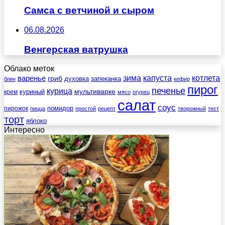
Самса с ветчиной и сыром
06.08.2026
Венгерская ватрушка
Облако меток
зима
котлета
варенье
капуста
гриб
духовка
запеканка
блин
кефир
пирог
печенье
курица
мультиварке
куриный
крем
мясо
огурец
салат
соус
помидор
пирожок
пицца
простой
рецепт
творожный
тест
торт
яблоко
Интересно