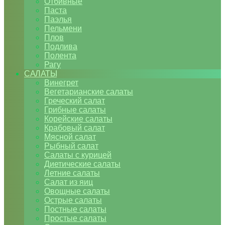
Отбивные
Паста
Паэлья
Пельмени
Плов
Подлива
Полента
Рагу
САЛАТЫ
Винегрет
Вегетарианские салаты
Греческий салат
Грибные салаты
Корейские салаты
Крабовый салат
Мясной салат
Рыбный салат
Салаты с курицей
Диетические салаты
Летние салаты
Салат из яиц
Овощные салаты
Острые салаты
Постные салаты
Простые салаты