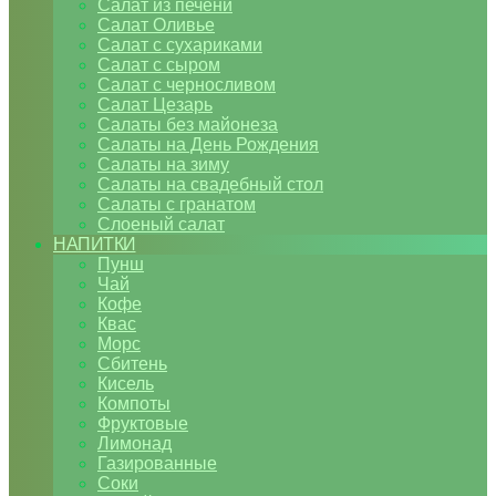
Салат из печени
Салат Оливье
Салат с сухариками
Салат с сыром
Салат с черносливом
Салат Цезарь
Салаты без майонеза
Салаты на День Рождения
Салаты на зиму
Салаты на свадебный стол
Салаты с гранатом
Слоеный салат
НАПИТКИ
Пунш
Чай
Кофе
Квас
Морс
Сбитень
Кисель
Компоты
Фруктовые
Лимонад
Газированные
Соки