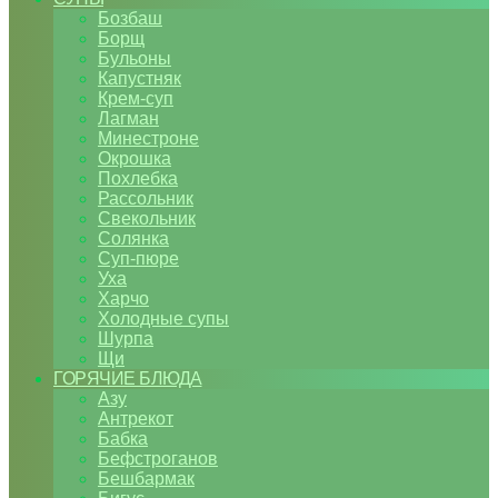
Бозбаш
Борщ
Бульоны
Капустняк
Крем-суп
Лагман
Минестроне
Окрошка
Похлебка
Рассольник
Свекольник
Солянка
Суп-пюре
Уха
Харчо
Холодные супы
Шурпа
Щи
ГОРЯЧИЕ БЛЮДА
Азу
Антрекот
Бабка
Бефстроганов
Бешбармак