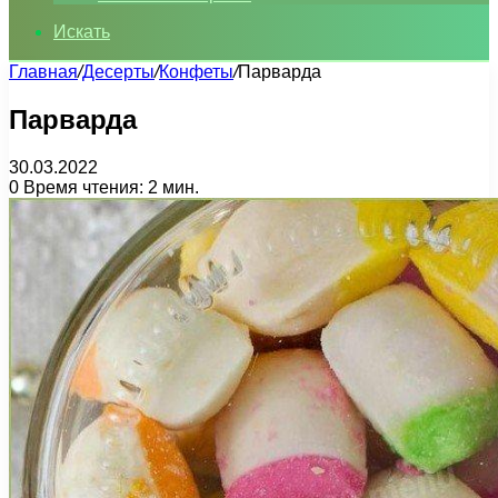
Искать
Главная
/
Десерты
/
Конфеты
/
Парварда
Парварда
30.03.2022
0
Время чтения: 2 мин.