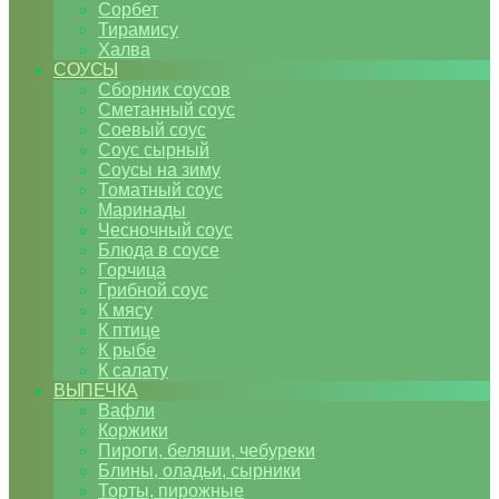
Сорбет
Тирамису
Халва
СОУСЫ
Сборник соусов
Сметанный соус
Соевый соус
Соус сырный
Соусы на зиму
Томатный соус
Маринады
Чесночный соус
Блюда в соусе
Горчица
Грибной соус
К мясу
К птице
К рыбе
К салату
ВЫПЕЧКА
Вафли
Коржики
Пироги, беляши, чебуреки
Блины, оладьи, сырники
Торты, пирожные