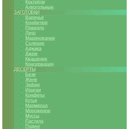
Коктейли
Алкогольные
ЗАГОТОВКИ
Варенье
Конфитюр
Повидло
Лечо
Маринование
Соление
Аджика
Джем
Квашение
Консервация
ДЕСЕРТЫ
Безе
Желе
Зефир
Ириски
Конфеты
Кутья
Мармелад
Мороженое
Муссы
Пастила
Пудинг