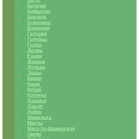
Бигус
Биточки
Бифштекс
Бризоль
Буженина
Вареники
Галушки
Голубцы
Гуляш
Долма
Ежики
Жаркое
Жульен
Зразы
Карри
Каши
Кебаб
Котлеты
Лазанья
Лангет
Лобио
Мамалыга
Манты
Мясо по-французски
Омлет