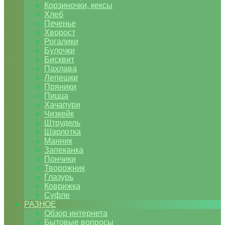
Корзиночки, кексы
Хлеб
Печенье
Хворост
Рогалики
Булочки
Бисквит
Пахлава
Лепешки
Пряники
Пицца
Хачапури
Чизкейк
Штрудель
Шарлотка
Манник
Запеканка
Пончики
Творожник
Глазурь
Коврижка
Суфле
РАЗНОЕ
Обзор интернета
Бытовые вопросы