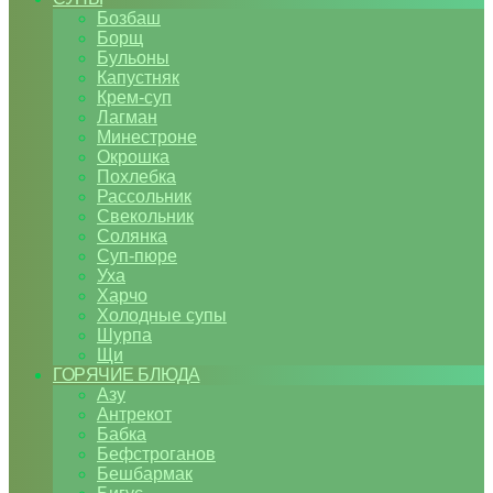
Бозбаш
Борщ
Бульоны
Капустняк
Крем-суп
Лагман
Минестроне
Окрошка
Похлебка
Рассольник
Свекольник
Солянка
Суп-пюре
Уха
Харчо
Холодные супы
Шурпа
Щи
ГОРЯЧИЕ БЛЮДА
Азу
Антрекот
Бабка
Бефстроганов
Бешбармак