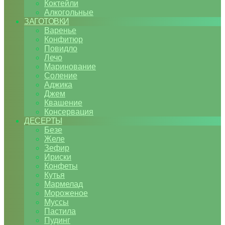
Коктейли
Алкогольные
ЗАГОТОВКИ
Варенье
Конфитюр
Повидло
Лечо
Маринование
Соление
Аджика
Джем
Квашение
Консервация
ДЕСЕРТЫ
Безе
Желе
Зефир
Ириски
Конфеты
Кутья
Мармелад
Мороженое
Муссы
Пастила
Пудинг