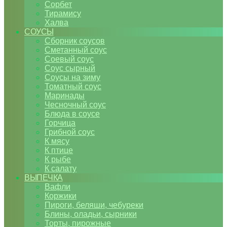
Сорбет
Тирамису
Халва
СОУСЫ
Сборник соусов
Сметанный соус
Соевый соус
Соус сырный
Соусы на зиму
Томатный соус
Маринады
Чесночный соус
Блюда в соусе
Горчица
Грибной соус
К мясу
К птице
К рыбе
К салату
ВЫПЕЧКА
Вафли
Коржики
Пироги, беляши, чебуреки
Блины, оладьи, сырники
Торты, пирожные