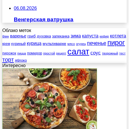
06.08.2026
Венгерская ватрушка
Облако меток
зима
котлета
варенье
капуста
гриб
духовка
запеканка
блин
кефир
пирог
печенье
курица
мультиварке
куриный
крем
мясо
огурец
салат
соус
помидор
пирожок
пицца
простой
рецепт
творожный
тест
торт
яблоко
Интересно