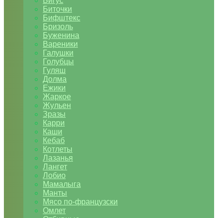
Бигус
Биточки
Бифштекс
Бризоль
Буженина
Вареники
Галушки
Голубцы
Гуляш
Долма
Ежики
Жаркое
Жульен
Зразы
Карри
Каши
Кебаб
Котлеты
Лазанья
Лангет
Лобио
Мамалыга
Манты
Мясо по-французски
Омлет