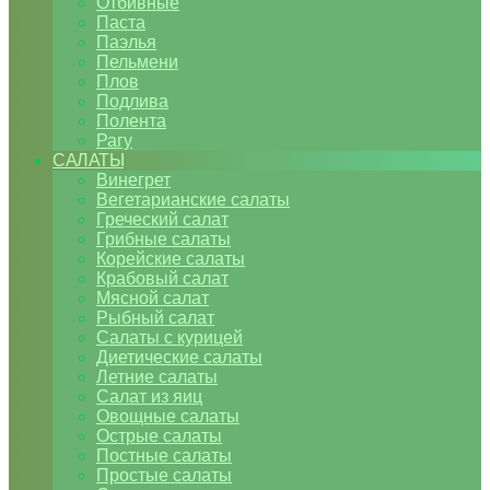
Отбивные
Паста
Паэлья
Пельмени
Плов
Подлива
Полента
Рагу
САЛАТЫ
Винегрет
Вегетарианские салаты
Греческий салат
Грибные салаты
Корейские салаты
Крабовый салат
Мясной салат
Рыбный салат
Салаты с курицей
Диетические салаты
Летние салаты
Салат из яиц
Овощные салаты
Острые салаты
Постные салаты
Простые салаты