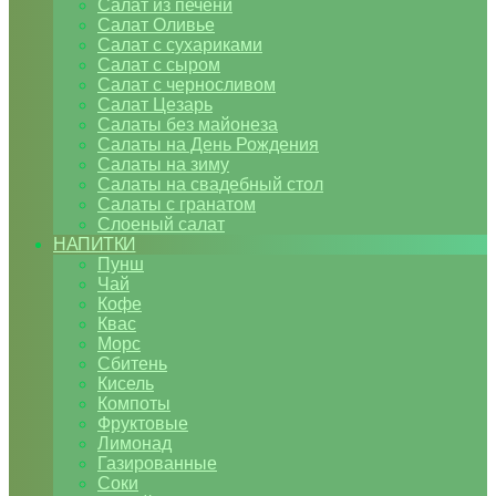
Салат из печени
Салат Оливье
Салат с сухариками
Салат с сыром
Салат с черносливом
Салат Цезарь
Салаты без майонеза
Салаты на День Рождения
Салаты на зиму
Салаты на свадебный стол
Салаты с гранатом
Слоеный салат
НАПИТКИ
Пунш
Чай
Кофе
Квас
Морс
Сбитень
Кисель
Компоты
Фруктовые
Лимонад
Газированные
Соки