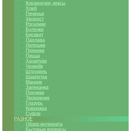
Корзиночки, кексы
Хлеб
Печенье
Хворост
Рогалики
Булочки
Бисквит
Пахлава
Лепешки
Пряники
Пицца
Хачапури
Чизкейк
Штрудель
Шарлотка
Манник
Запеканка
Пончики
Творожник
Глазурь
Коврижка
Суфле
РАЗНОЕ
Обзор интернета
Бытовые вопросы