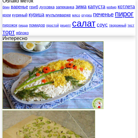
Облако меток
зима
котлета
варенье
капуста
гриб
духовка
запеканка
блин
кефир
пирог
печенье
курица
мультиварке
куриный
крем
мясо
огурец
салат
соус
помидор
пирожок
пицца
простой
рецепт
творожный
тест
торт
яблоко
Интересно