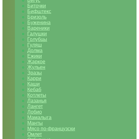
Бигус
Биточки
Бифштекс
Бризоль
Буженина
Вареники
Галушки
Голубцы
Гуляш
Долма
Ежики
Жаркое
Жульен
Зразы
Карри
Каши
Кебаб
Котлеты
Лазанья
Лангет
Лобио
Мамалыга
Манты
Мясо по-французски
Омлет