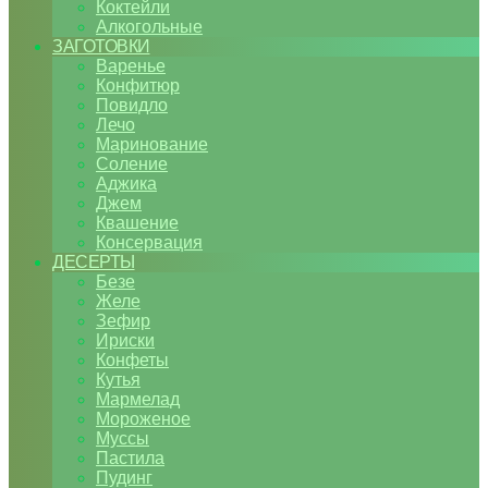
Коктейли
Алкогольные
ЗАГОТОВКИ
Варенье
Конфитюр
Повидло
Лечо
Маринование
Соление
Аджика
Джем
Квашение
Консервация
ДЕСЕРТЫ
Безе
Желе
Зефир
Ириски
Конфеты
Кутья
Мармелад
Мороженое
Муссы
Пастила
Пудинг