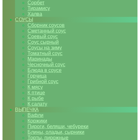
Сорбет
Тирамису
Халва
СОУСЫ
Сборник соусов
Сметанный соус
Соевый соус
Соус сырный
Соусы на зиму
Томатный соус
Маринады
Чесночный соус
Блюда в соусе
Горчица
Грибной соус
К мясу
К птице
К рыбе
К салату
ВЫПЕЧКА
Вафли
Коржики
Пироги, беляши, чебуреки
Блины, оладьи, сырники
Торты, пирожные