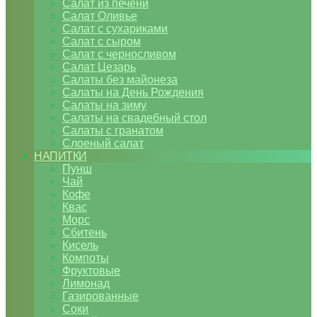
Салат из печени
Салат Оливье
Салат с сухариками
Салат с сыром
Салат с черносливом
Салат Цезарь
Салаты без майонеза
Салаты на День Рождения
Салаты на зиму
Салаты на свадебный стол
Салаты с гранатом
Слоеный салат
НАПИТКИ
Пунш
Чай
Кофе
Квас
Морс
Сбитень
Кисель
Компоты
Фруктовые
Лимонад
Газированные
Соки