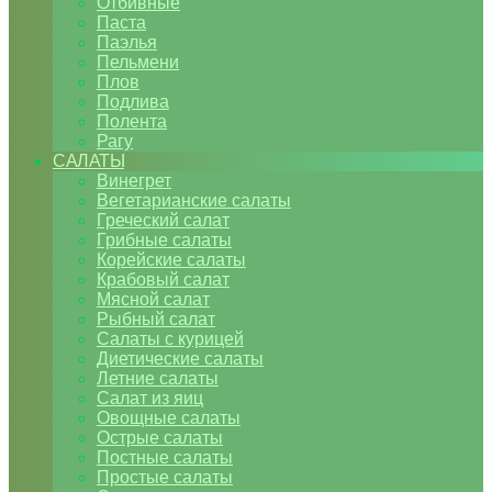
Отбивные
Паста
Паэлья
Пельмени
Плов
Подлива
Полента
Рагу
САЛАТЫ
Винегрет
Вегетарианские салаты
Греческий салат
Грибные салаты
Корейские салаты
Крабовый салат
Мясной салат
Рыбный салат
Салаты с курицей
Диетические салаты
Летние салаты
Салат из яиц
Овощные салаты
Острые салаты
Постные салаты
Простые салаты