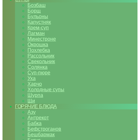
Бозбаш
Борщ
Бульоны
Капустняк
Крем-суп
Лагман
Минестроне
Окрошка
Похлебка
Рассольник
Свекольник
Солянка
Суп-пюре
Уха
Харчо
Холодные супы
Шурпа
Щи
ГОРЯЧИЕ БЛЮДА
Азу
Антрекот
Бабка
Бефстроганов
Бешбармак