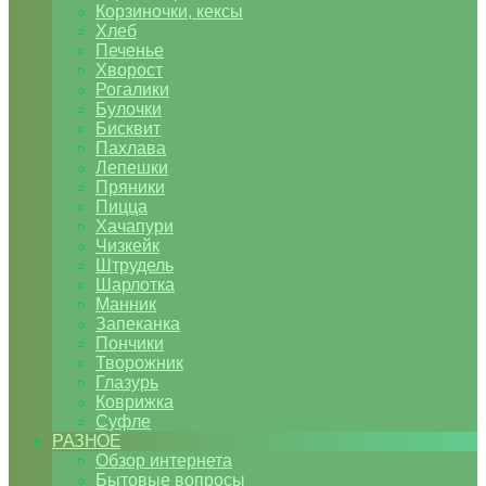
Корзиночки, кексы
Хлеб
Печенье
Хворост
Рогалики
Булочки
Бисквит
Пахлава
Лепешки
Пряники
Пицца
Хачапури
Чизкейк
Штрудель
Шарлотка
Манник
Запеканка
Пончики
Творожник
Глазурь
Коврижка
Суфле
РАЗНОЕ
Обзор интернета
Бытовые вопросы