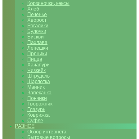
Корзиночки, кексы
Хлеб
Печенье
Хворост
Рогалики
Булочки
Бисквит
Пахлава
Лепешки
Пряники
Пицца
Хачапури
Чизкейк
Штрудель
Шарлотка
Манник
Запеканка
Пончики
Творожник
Глазурь
Коврижка
Суфле
РАЗНОЕ
Обзор интернета
Бытовые вопросы