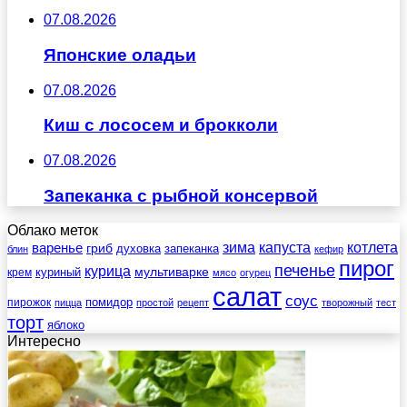
07.08.2026
Японские оладьи
07.08.2026
Киш с лососем и брокколи
07.08.2026
Запеканка с рыбной консервой
Облако меток
зима
котлета
варенье
капуста
гриб
духовка
запеканка
блин
кефир
пирог
печенье
курица
мультиварке
куриный
крем
мясо
огурец
салат
соус
помидор
пирожок
пицца
простой
рецепт
творожный
тест
торт
яблоко
Интересно