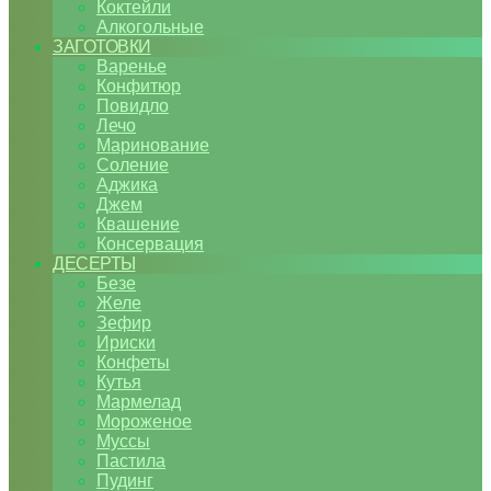
Коктейли
Алкогольные
ЗАГОТОВКИ
Варенье
Конфитюр
Повидло
Лечо
Маринование
Соление
Аджика
Джем
Квашение
Консервация
ДЕСЕРТЫ
Безе
Желе
Зефир
Ириски
Конфеты
Кутья
Мармелад
Мороженое
Муссы
Пастила
Пудинг