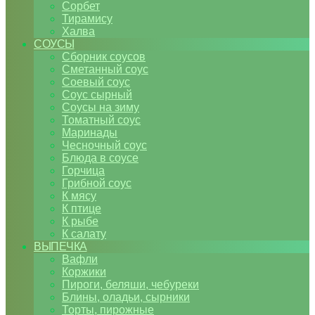
Сорбет
Тирамису
Халва
СОУСЫ
Сборник соусов
Сметанный соус
Соевый соус
Соус сырный
Соусы на зиму
Томатный соус
Маринады
Чесночный соус
Блюда в соусе
Горчица
Грибной соус
К мясу
К птице
К рыбе
К салату
ВЫПЕЧКА
Вафли
Коржики
Пироги, беляши, чебуреки
Блины, оладьи, сырники
Торты, пирожные