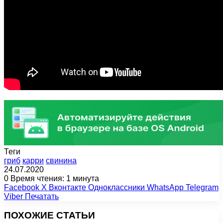
Теги
гриб
карри
свинина
24.07.2020
0
Время чтения: 1 минута
Facebook
X
Вконтакте
Одноклассники
WhatsApp
Telegram
Viber
Печатать
ПОХОЖИЕ СТАТЬИ