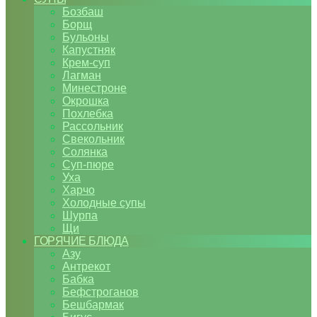
Бозбаш
Борщ
Бульоны
Капустняк
Крем-суп
Лагман
Минестроне
Окрошка
Похлебка
Рассольник
Свекольник
Солянка
Суп-пюре
Уха
Харчо
Холодные супы
Шурпа
Щи
ГОРЯЧИЕ БЛЮДА
Азу
Антрекот
Бабка
Бефстроганов
Бешбармак