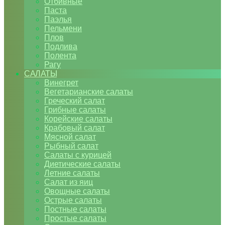
Отбивные
Паста
Паэлья
Пельмени
Плов
Подлива
Полента
Рагу
САЛАТЫ
Винегрет
Вегетарианские салаты
Греческий салат
Грибные салаты
Корейские салаты
Крабовый салат
Мясной салат
Рыбный салат
Салаты с курицей
Диетические салаты
Летние салаты
Салат из яиц
Овощные салаты
Острые салаты
Постные салаты
Простые салаты