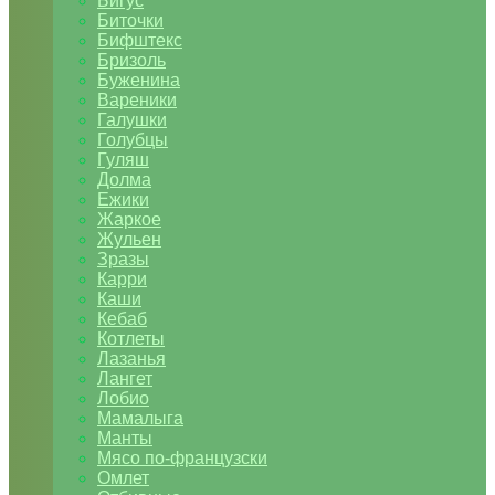
Бигус
Биточки
Бифштекс
Бризоль
Буженина
Вареники
Галушки
Голубцы
Гуляш
Долма
Ежики
Жаркое
Жульен
Зразы
Карри
Каши
Кебаб
Котлеты
Лазанья
Лангет
Лобио
Мамалыга
Манты
Мясо по-французски
Омлет