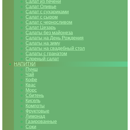
Салат из печени
Салат Оливье
Салат с сухариками
Салат с сыром
Салат с черносливом
Салат Цезарь
Салаты без майонеза
Салаты на День Рождения
Салаты на зиму
Салаты на свадебный стол
Салаты с гранатом
Слоеный салат
НАПИТКИ
Пунш
Чай
Кофе
Квас
Морс
Сбитень
Кисель
Компоты
Фруктовые
Лимонад
Газированные
Соки