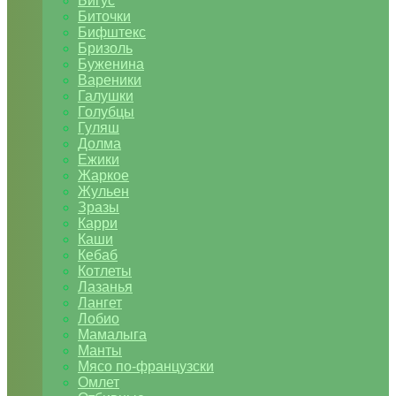
Бигус
Биточки
Бифштекс
Бризоль
Буженина
Вареники
Галушки
Голубцы
Гуляш
Долма
Ежики
Жаркое
Жульен
Зразы
Карри
Каши
Кебаб
Котлеты
Лазанья
Лангет
Лобио
Мамалыга
Манты
Мясо по-французски
Омлет