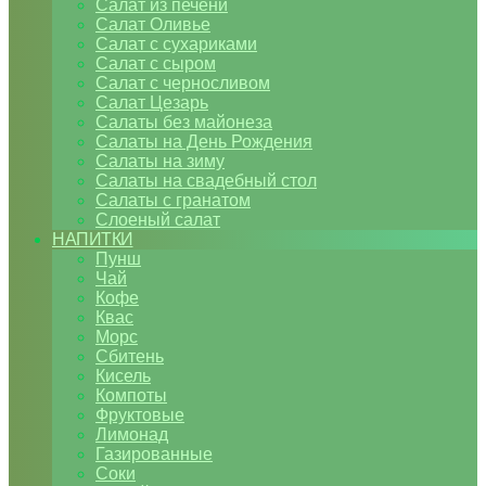
Салат из печени
Салат Оливье
Салат с сухариками
Салат с сыром
Салат с черносливом
Салат Цезарь
Салаты без майонеза
Салаты на День Рождения
Салаты на зиму
Салаты на свадебный стол
Салаты с гранатом
Слоеный салат
НАПИТКИ
Пунш
Чай
Кофе
Квас
Морс
Сбитень
Кисель
Компоты
Фруктовые
Лимонад
Газированные
Соки