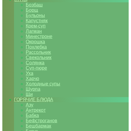
Бозбаш
Борщ
Бульоны
Капустняк
Крем-суп
Лагман
Минестроне
Окрошка
Похлебка
Рассольник
Свекольник
Солянка
Суп-пюре
Уха
Харчо
Холодные супы
Шурпа
Щи
ГОРЯЧИЕ БЛЮДА
Азу
Антрекот
Бабка
Бефстроганов
Бешбармак