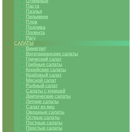
Отбивные
Паста
Паэлья
Пельмени
Плов
Подлива
Полента
Рагу
САЛАТЫ
Винегрет
Вегетарианские салаты
Греческий салат
Грибные салаты
Корейские салаты
Крабовый салат
Мясной салат
Рыбный салат
Салаты с курицей
Диетические салаты
Летние салаты
Салат из яиц
Овощные салаты
Острые салаты
Постные салаты
Простые салаты