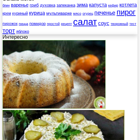
зима
котлета
варенье
капуста
гриб
духовка
запеканка
блин
кефир
пирог
печенье
курица
мультиварке
куриный
крем
мясо
огурец
салат
соус
помидор
пирожок
пицца
простой
рецепт
творожный
тест
торт
яблоко
Интересно