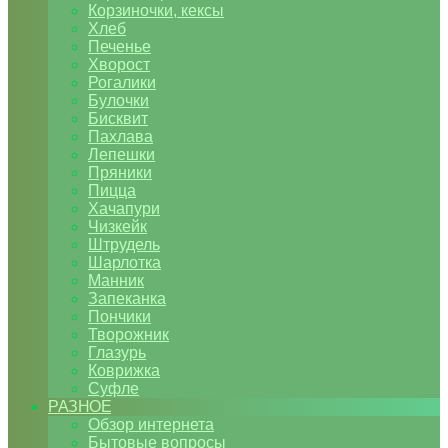
Корзиночки, кексы
Хлеб
Печенье
Хворост
Рогалики
Булочки
Бисквит
Пахлава
Лепешки
Пряники
Пицца
Хачапури
Чизкейк
Штрудель
Шарлотка
Манник
Запеканка
Пончики
Творожник
Глазурь
Коврижка
Суфле
РАЗНОЕ
Обзор интернета
Бытовые вопросы