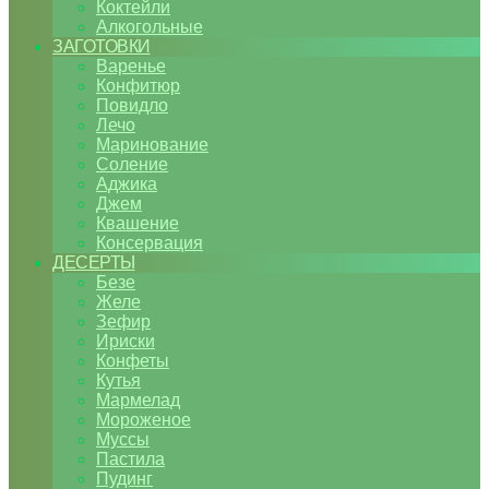
Коктейли
Алкогольные
ЗАГОТОВКИ
Варенье
Конфитюр
Повидло
Лечо
Маринование
Соление
Аджика
Джем
Квашение
Консервация
ДЕСЕРТЫ
Безе
Желе
Зефир
Ириски
Конфеты
Кутья
Мармелад
Мороженое
Муссы
Пастила
Пудинг