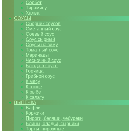
Сорбет
Тирамису
Халва
СОУСЫ
Сборник соусов
Сметанный соус
Соевый соус
Соус сырный
Соусы на зиму
Томатный соус
Маринады
Чесночный соус
Блюда в соусе
Горчица
Грибной соус
К мясу
К птице
К рыбе
К салату
ВЫПЕЧКА
Вафли
Коржики
Пироги, беляши, чебуреки
Блины, оладьи, сырники
Торты, пирожные