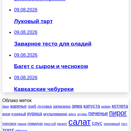
09.08.2026
Луковый тарт
09.08.2026
Заварное тесто для оладий
09.08.2026
Багет с сыром и чесноком
09.08.2026
Кавказские чебуреки
Облако меток
зима
котлета
варенье
капуста
гриб
духовка
запеканка
блин
кефир
пирог
печенье
курица
мультиварке
куриный
крем
мясо
огурец
салат
соус
помидор
пирожок
пицца
простой
рецепт
творожный
тест
торт
яблоко