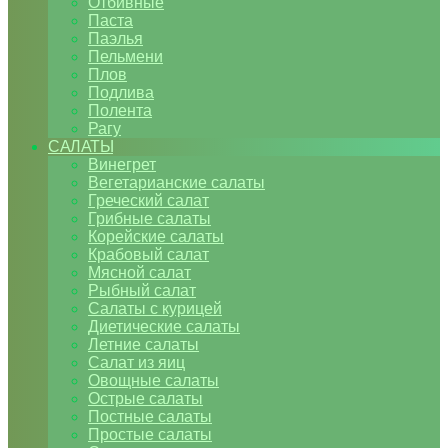
Отбивные
Паста
Паэлья
Пельмени
Плов
Подлива
Полента
Рагу
САЛАТЫ
Винегрет
Вегетарианские салаты
Греческий салат
Грибные салаты
Корейские салаты
Крабовый салат
Мясной салат
Рыбный салат
Салаты с курицей
Диетические салаты
Летние салаты
Салат из яиц
Овощные салаты
Острые салаты
Постные салаты
Простые салаты