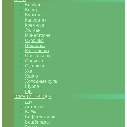
Бозбаш
Борщ
Бульоны
Капустняк
Крем-суп
Лагман
Минестроне
Окрошка
Похлебка
Рассольник
Свекольник
Солянка
Суп-пюре
Уха
Харчо
Холодные супы
Шурпа
Щи
ГОРЯЧИЕ БЛЮДА
Азу
Антрекот
Бабка
Бефстроганов
Бешбармак