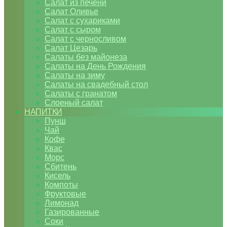
Салат из печени
Салат Оливье
Салат с сухариками
Салат с сыром
Салат с черносливом
Салат Цезарь
Салаты без майонеза
Салаты на День Рождения
Салаты на зиму
Салаты на свадебный стол
Салаты с гранатом
Слоеный салат
НАПИТКИ
Пунш
Чай
Кофе
Квас
Морс
Сбитень
Кисель
Компоты
Фруктовые
Лимонад
Газированные
Соки