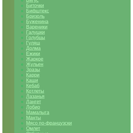
Бигус
Биточки
Бифштекс
Бризоль
Буженина
Вареники
Галушки
Голубцы
Гуляш
Долма
Ежики
Жаркое
Жульен
Зразы
Карри
Каши
Кебаб
Котлеты
Лазанья
Лангет
Лобио
Мамалыга
Манты
Мясо по-французски
Омлет