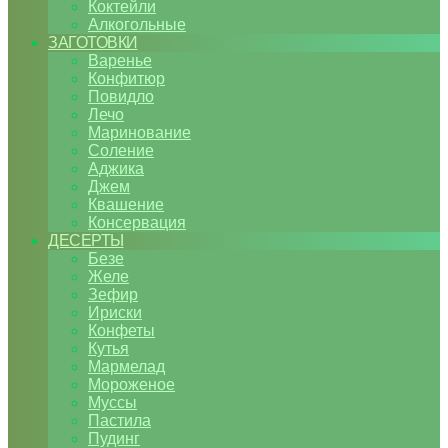
Коктейли
Алкогольные
ЗАГОТОВКИ
Варенье
Конфитюр
Повидло
Лечо
Маринование
Соление
Аджика
Джем
Квашение
Консервация
ДЕСЕРТЫ
Безе
Желе
Зефир
Ириски
Конфеты
Кутья
Мармелад
Мороженое
Муссы
Пастила
Пудинг