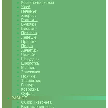
Корзиночки, кексы
Хлеб
Печенье
Хворост
Рогалики
Булочки
Бисквит
Пахлава
Лепешки
Пряники
Пицца
Хачапури
Чизкейк
Штрудель
Шарлотка
Манник
Запеканка
Пончики
Творожник
Глазурь
Коврижка
Суфле
РАЗНОЕ
Обзор интернета
Бытовые вопросы