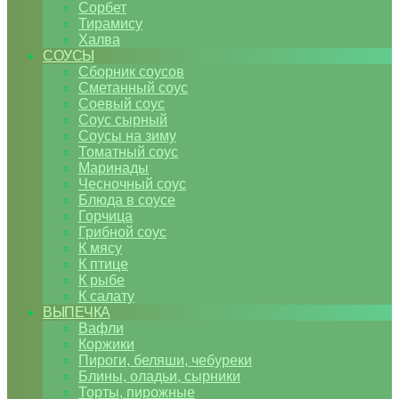
Сорбет
Тирамису
Халва
СОУСЫ
Сборник соусов
Сметанный соус
Соевый соус
Соус сырный
Соусы на зиму
Томатный соус
Маринады
Чесночный соус
Блюда в соусе
Горчица
Грибной соус
К мясу
К птице
К рыбе
К салату
ВЫПЕЧКА
Вафли
Коржики
Пироги, беляши, чебуреки
Блины, оладьи, сырники
Торты, пирожные