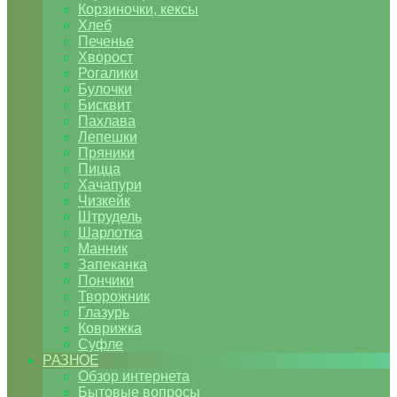
Корзиночки, кексы
Хлеб
Печенье
Хворост
Рогалики
Булочки
Бисквит
Пахлава
Лепешки
Пряники
Пицца
Хачапури
Чизкейк
Штрудель
Шарлотка
Манник
Запеканка
Пончики
Творожник
Глазурь
Коврижка
Суфле
РАЗНОЕ
Обзор интернета
Бытовые вопросы