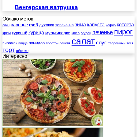
Венгерская ватрушка
Облако меток
зима
котлета
варенье
капуста
гриб
духовка
запеканка
блин
кефир
пирог
печенье
курица
мультиварке
куриный
крем
мясо
огурец
салат
соус
помидор
пирожок
пицца
простой
рецепт
творожный
тест
торт
яблоко
Интересно