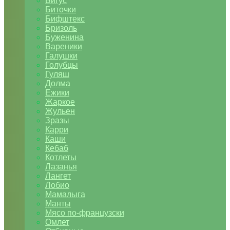
Бигус
Биточки
Бифштекс
Бризоль
Буженина
Вареники
Галушки
Голубцы
Гуляш
Долма
Ежики
Жаркое
Жульен
Зразы
Карри
Каши
Кебаб
Котлеты
Лазанья
Лангет
Лобио
Мамалыга
Манты
Мясо по-французски
Омлет