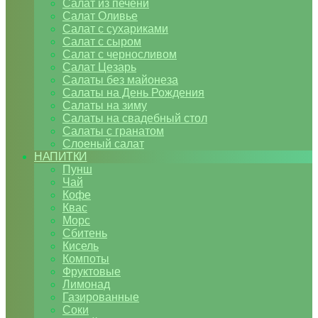
Салат из печени
Салат Оливье
Салат с сухариками
Салат с сыром
Салат с черносливом
Салат Цезарь
Салаты без майонеза
Салаты на День Рождения
Салаты на зиму
Салаты на свадебный стол
Салаты с гранатом
Слоеный салат
НАПИТКИ
Пунш
Чай
Кофе
Квас
Морс
Сбитень
Кисель
Компоты
Фруктовые
Лимонад
Газированные
Соки