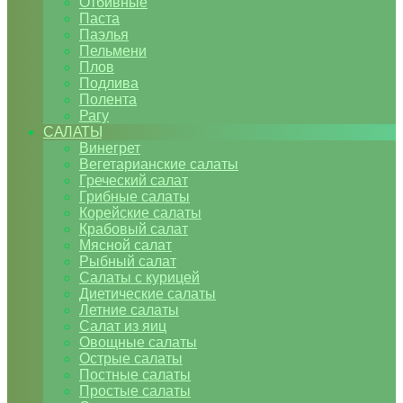
Отбивные
Паста
Паэлья
Пельмени
Плов
Подлива
Полента
Рагу
САЛАТЫ
Винегрет
Вегетарианские салаты
Греческий салат
Грибные салаты
Корейские салаты
Крабовый салат
Мясной салат
Рыбный салат
Салаты с курицей
Диетические салаты
Летние салаты
Салат из яиц
Овощные салаты
Острые салаты
Постные салаты
Простые салаты