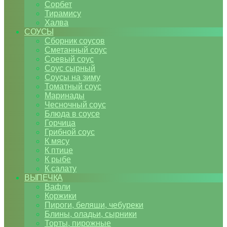
Сорбет
Тирамису
Халва
СОУСЫ
Сборник соусов
Сметанный соус
Соевый соус
Соус сырный
Соусы на зиму
Томатный соус
Маринады
Чесночный соус
Блюда в соусе
Горчица
Грибной соус
К мясу
К птице
К рыбе
К салату
ВЫПЕЧКА
Вафли
Коржики
Пироги, беляши, чебуреки
Блины, оладьи, сырники
Торты, пирожные