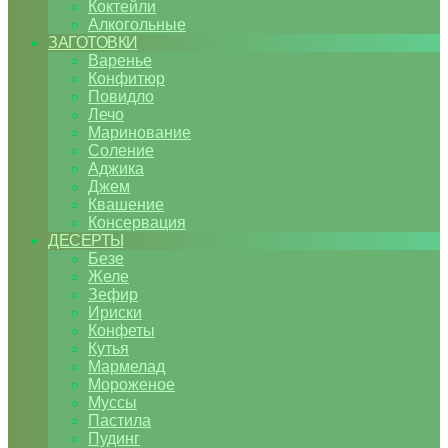
Коктейли
Алкогольные
ЗАГОТОВКИ
Варенье
Конфитюр
Повидло
Лечо
Маринование
Соление
Аджика
Джем
Квашение
Консервация
ДЕСЕРТЫ
Безе
Желе
Зефир
Ириски
Конфеты
Кутья
Мармелад
Мороженое
Муссы
Пастила
Пудинг