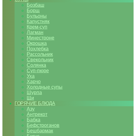
Бозбаш
Борщ
Бульоны
Капустняк
Крем-суп
Лагман
Минестроне
Окрошка
Похлебка
Рассольник
Свекольник
Солянка
Суп-пюре
Уха
Харчо
Холодные супы
Шурпа
Щи
ГОРЯЧИЕ БЛЮДА
Азу
Антрекот
Бабка
Бефстроганов
Бешбармак