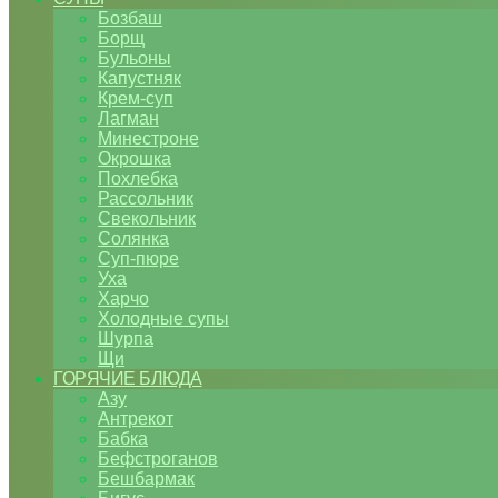
Бозбаш
Борщ
Бульоны
Капустняк
Крем-суп
Лагман
Минестроне
Окрошка
Похлебка
Рассольник
Свекольник
Солянка
Суп-пюре
Уха
Харчо
Холодные супы
Шурпа
Щи
ГОРЯЧИЕ БЛЮДА
Азу
Антрекот
Бабка
Бефстроганов
Бешбармак