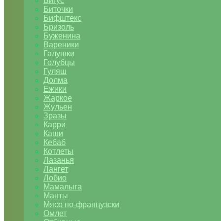
Бигус
Биточки
Бифштекс
Бризоль
Буженина
Вареники
Галушки
Голубцы
Гуляш
Долма
Ежики
Жаркое
Жульен
Зразы
Карри
Каши
Кебаб
Котлеты
Лазанья
Лангет
Лобио
Мамалыга
Манты
Мясо по-французски
Омлет