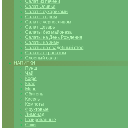
Салат из печени
Салат Оливье
Салат с сухариками
Салат с сыром
Салат с черносливом
Салат Цезарь
Салаты без майонеза
Салаты на День Рождения
Салаты на зиму
Салаты на свадебный стол
Салаты с гранатом
Слоеный салат
НАПИТКИ
Пунш
Чай
Кофе
Квас
Морс
Сбитень
Кисель
Компоты
Фруктовые
Лимонад
Газированные
Соки