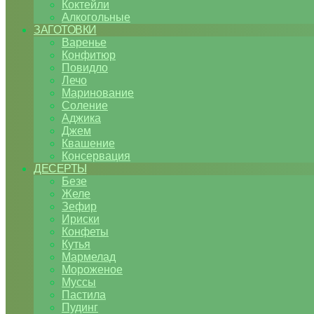
Коктейли
Алкогольные
ЗАГОТОВКИ
Варенье
Конфитюр
Повидло
Лечо
Маринование
Соление
Аджика
Джем
Квашение
Консервация
ДЕСЕРТЫ
Безе
Желе
Зефир
Ириски
Конфеты
Кутья
Мармелад
Мороженое
Муссы
Пастила
Пудинг