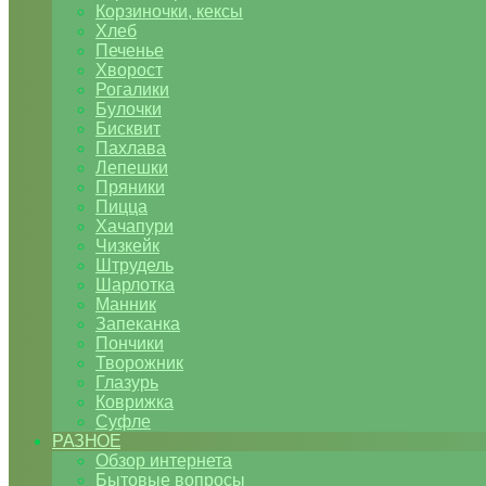
Корзиночки, кексы
Хлеб
Печенье
Хворост
Рогалики
Булочки
Бисквит
Пахлава
Лепешки
Пряники
Пицца
Хачапури
Чизкейк
Штрудель
Шарлотка
Манник
Запеканка
Пончики
Творожник
Глазурь
Коврижка
Суфле
РАЗНОЕ
Обзор интернета
Бытовые вопросы