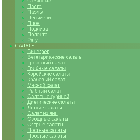
Отбивные
Паста
Паэлья
Пельмени
Плов
Подлива
Полента
Рагу
САЛАТЫ
Винегрет
Вегетарианские салаты
Греческий салат
Грибные салаты
Корейские салаты
Крабовый салат
Мясной салат
Рыбный салат
Салаты с курицей
Диетические салаты
Летние салаты
Салат из яиц
Овощные салаты
Острые салаты
Постные салаты
Простые салаты