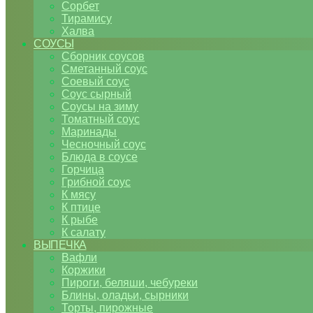
Сорбет
Тирамису
Халва
СОУСЫ
Сборник соусов
Сметанный соус
Соевый соус
Соус сырный
Соусы на зиму
Томатный соус
Маринады
Чесночный соус
Блюда в соусе
Горчица
Грибной соус
К мясу
К птице
К рыбе
К салату
ВЫПЕЧКА
Вафли
Коржики
Пироги, беляши, чебуреки
Блины, оладьи, сырники
Торты, пирожные