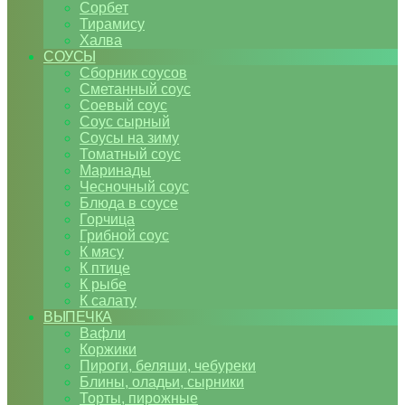
Сорбет
Тирамису
Халва
СОУСЫ
Сборник соусов
Сметанный соус
Соевый соус
Соус сырный
Соусы на зиму
Томатный соус
Маринады
Чесночный соус
Блюда в соусе
Горчица
Грибной соус
К мясу
К птице
К рыбе
К салату
ВЫПЕЧКА
Вафли
Коржики
Пироги, беляши, чебуреки
Блины, оладьи, сырники
Торты, пирожные