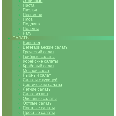
Отбивные
Паста
Паэлья
Пельмени
Плов
Подлива
Полента
Рагу
САЛАТЫ
Винегрет
Вегетарианские салаты
Греческий салат
Грибные салаты
Корейские салаты
Крабовый салат
Мясной салат
Рыбный салат
Салаты с курицей
Диетические салаты
Летние салаты
Салат из яиц
Овощные салаты
Острые салаты
Постные салаты
Простые салаты