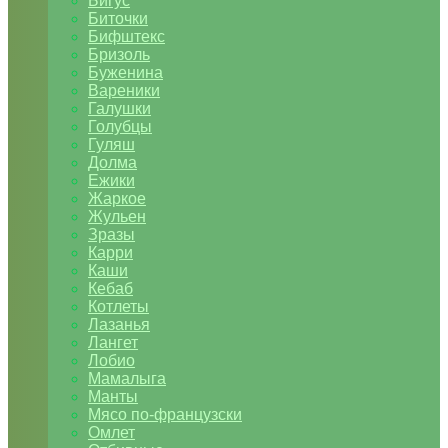
Бигус
Биточки
Бифштекс
Бризоль
Буженина
Вареники
Галушки
Голубцы
Гуляш
Долма
Ежики
Жаркое
Жульен
Зразы
Карри
Каши
Кебаб
Котлеты
Лазанья
Лангет
Лобио
Мамалыга
Манты
Мясо по-французски
Омлет