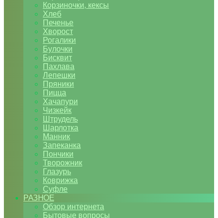
Корзиночки, кексы
Хлеб
Печенье
Хворост
Рогалики
Булочки
Бисквит
Пахлава
Лепешки
Пряники
Пицца
Хачапури
Чизкейк
Штрудель
Шарлотка
Манник
Запеканка
Пончики
Творожник
Глазурь
Коврижка
Суфле
РАЗНОЕ
Обзор интернета
Бытовые вопросы