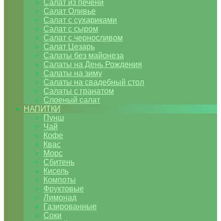
Салат из печени
Салат Оливье
Салат с сухариками
Салат с сыром
Салат с черносливом
Салат Цезарь
Салаты без майонеза
Салаты на День Рождения
Салаты на зиму
Салаты на свадебный стол
Салаты с гранатом
Слоеный салат
НАПИТКИ
Пунш
Чай
Кофе
Квас
Морс
Сбитень
Кисель
Компоты
Фруктовые
Лимонад
Газированные
Соки