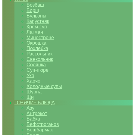
Бозбаш
Борщ
Бульоны
Капустняк
Крем-суп
Лагман
Минестроне
Окрошка
Похлебка
Рассольник
Свекольник
Солянка
Суп-пюре
Уха
Харчо
Холодные супы
Шурпа
Щи
ГОРЯЧИЕ БЛЮДА
Азу
Антрекот
Бабка
Бефстроганов
Бешбармак