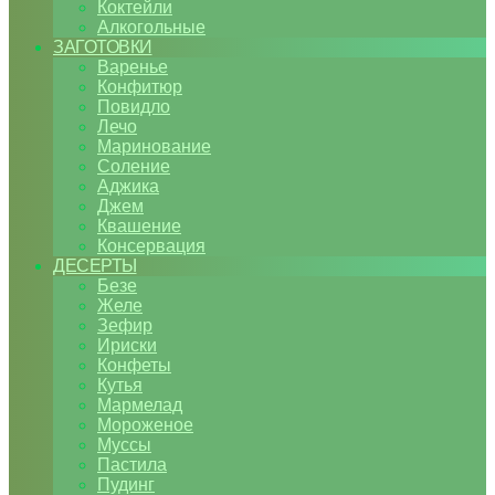
Коктейли
Алкогольные
ЗАГОТОВКИ
Варенье
Конфитюр
Повидло
Лечо
Маринование
Соление
Аджика
Джем
Квашение
Консервация
ДЕСЕРТЫ
Безе
Желе
Зефир
Ириски
Конфеты
Кутья
Мармелад
Мороженое
Муссы
Пастила
Пудинг