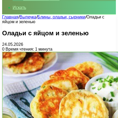
Искать
Главная
/
Выпечка
/
Блины, оладьи, сырники
/
Оладьи с
яйцом и зеленью
Оладьи с яйцом и зеленью
24.05.2026
0
Время чтения: 1 минута