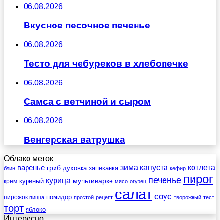
06.08.2026
Вкусное песочное печенье
06.08.2026
Тесто для чебуреков в хлебопечке
06.08.2026
Самса с ветчиной и сыром
06.08.2026
Венгерская ватрушка
Облако меток
зима
котлета
варенье
капуста
гриб
духовка
запеканка
блин
кефир
пирог
печенье
курица
мультиварке
куриный
крем
мясо
огурец
салат
соус
помидор
пирожок
пицца
простой
рецепт
творожный
тест
торт
яблоко
Интересно