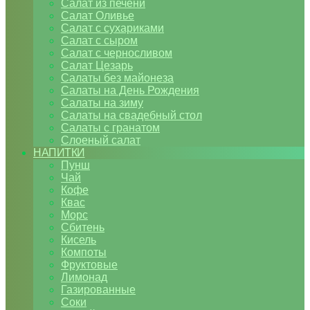
Салат из печени
Салат Оливье
Салат с сухариками
Салат с сыром
Салат с черносливом
Салат Цезарь
Салаты без майонеза
Салаты на День Рождения
Салаты на зиму
Салаты на свадебный стол
Салаты с гранатом
Слоеный салат
НАПИТКИ
Пунш
Чай
Кофе
Квас
Морс
Сбитень
Кисель
Компоты
Фруктовые
Лимонад
Газированные
Соки