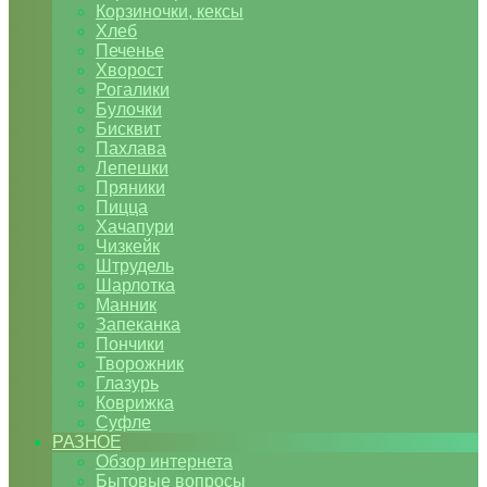
Корзиночки, кексы
Хлеб
Печенье
Хворост
Рогалики
Булочки
Бисквит
Пахлава
Лепешки
Пряники
Пицца
Хачапури
Чизкейк
Штрудель
Шарлотка
Манник
Запеканка
Пончики
Творожник
Глазурь
Коврижка
Суфле
РАЗНОЕ
Обзор интернета
Бытовые вопросы