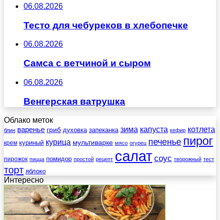
06.08.2026
Тесто для чебуреков в хлебопечке
06.08.2026
Самса с ветчиной и сыром
06.08.2026
Венгерская ватрушка
Облако меток
зима
котлета
варенье
капуста
гриб
духовка
запеканка
блин
кефир
пирог
печенье
курица
мультиварке
куриный
крем
мясо
огурец
салат
соус
помидор
пирожок
пицца
простой
рецепт
творожный
тест
торт
яблоко
Интересно