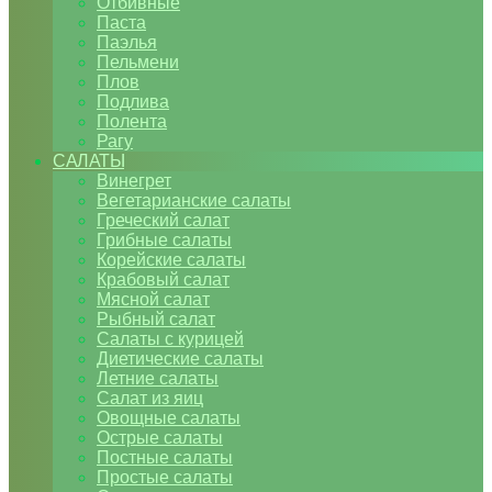
Отбивные
Паста
Паэлья
Пельмени
Плов
Подлива
Полента
Рагу
САЛАТЫ
Винегрет
Вегетарианские салаты
Греческий салат
Грибные салаты
Корейские салаты
Крабовый салат
Мясной салат
Рыбный салат
Салаты с курицей
Диетические салаты
Летние салаты
Салат из яиц
Овощные салаты
Острые салаты
Постные салаты
Простые салаты