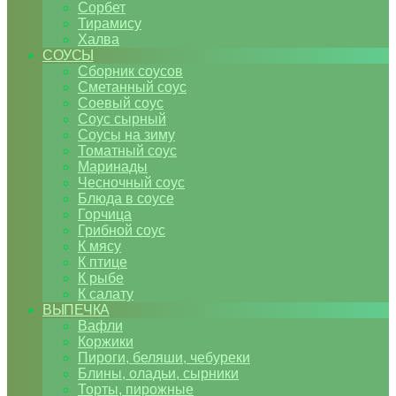
Сорбет
Тирамису
Халва
СОУСЫ
Сборник соусов
Сметанный соус
Соевый соус
Соус сырный
Соусы на зиму
Томатный соус
Маринады
Чесночный соус
Блюда в соусе
Горчица
Грибной соус
К мясу
К птице
К рыбе
К салату
ВЫПЕЧКА
Вафли
Коржики
Пироги, беляши, чебуреки
Блины, оладьи, сырники
Торты, пирожные