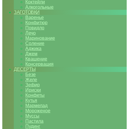
Коктейли
Алкогольные
ЗАГОТОВКИ
Варенье
Конфитюр
Повидло
Лечо
Маринование
Соление
Аджика
Джем
Квашение
Консервация
ДЕСЕРТЫ
Безе
Желе
Зефир
Ириски
Конфеты
Кутья
Мармелад
Мороженое
Муссы
Пастила
Пудинг