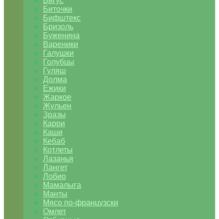
Бигус
Биточки
Бифштекс
Бризоль
Буженина
Вареники
Галушки
Голубцы
Гуляш
Долма
Ежики
Жаркое
Жульен
Зразы
Карри
Каши
Кебаб
Котлеты
Лазанья
Лангет
Лобио
Мамалыга
Манты
Мясо по-французски
Омлет