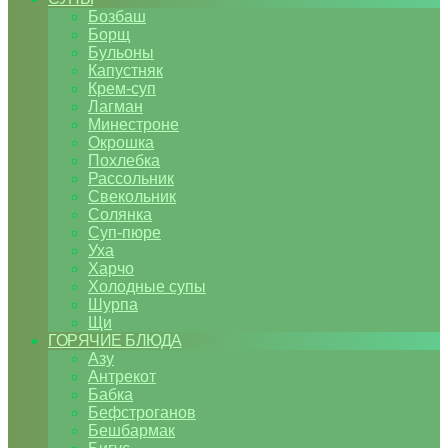
Бозбаш
Борщ
Бульоны
Капустняк
Крем-суп
Лагман
Минестроне
Окрошка
Похлебка
Рассольник
Свекольник
Солянка
Суп-пюре
Уха
Харчо
Холодные супы
Шурпа
Щи
ГОРЯЧИЕ БЛЮДА
Азу
Антрекот
Бабка
Бефстроганов
Бешбармак