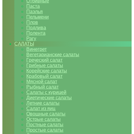
Отбивные
Паста
Паэлья
Пельмени
Плов
Подлива
Полента
Рагу
САЛАТЫ
Винегрет
Вегетарианские салаты
Греческий салат
Грибные салаты
Корейские салаты
Крабовый салат
Мясной салат
Рыбный салат
Салаты с курицей
Диетические салаты
Летние салаты
Салат из яиц
Овощные салаты
Острые салаты
Постные салаты
Простые салаты