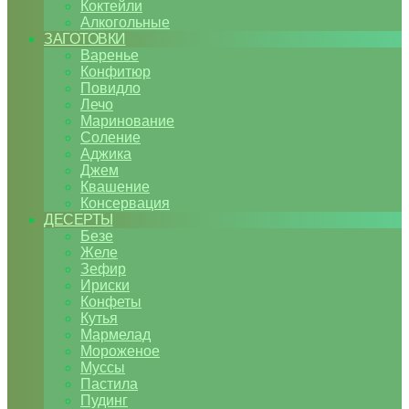
Коктейли
Алкогольные
ЗАГОТОВКИ
Варенье
Конфитюр
Повидло
Лечо
Маринование
Соление
Аджика
Джем
Квашение
Консервация
ДЕСЕРТЫ
Безе
Желе
Зефир
Ириски
Конфеты
Кутья
Мармелад
Мороженое
Муссы
Пастила
Пудинг