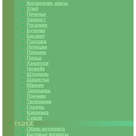
Корзиночки, кексы
Хлеб
Печенье
Хворост
Рогалики
Булочки
Бисквит
Пахлава
Лепешки
Пряники
Пицца
Хачапури
Чизкейк
Штрудель
Шарлотка
Манник
Запеканка
Пончики
Творожник
Глазурь
Коврижка
Суфле
РАЗНОЕ
Обзор интернета
Бытовые вопросы