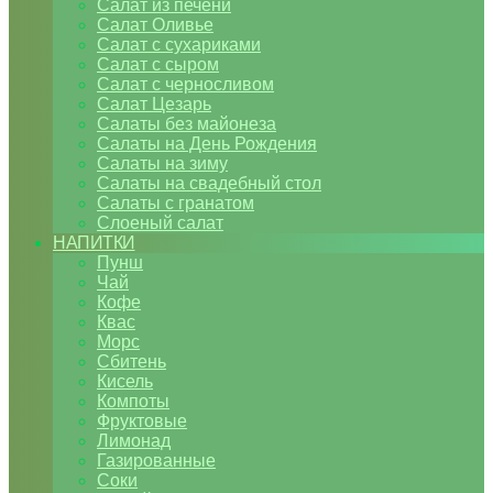
Салат из печени
Салат Оливье
Салат с сухариками
Салат с сыром
Салат с черносливом
Салат Цезарь
Салаты без майонеза
Салаты на День Рождения
Салаты на зиму
Салаты на свадебный стол
Салаты с гранатом
Слоеный салат
НАПИТКИ
Пунш
Чай
Кофе
Квас
Морс
Сбитень
Кисель
Компоты
Фруктовые
Лимонад
Газированные
Соки