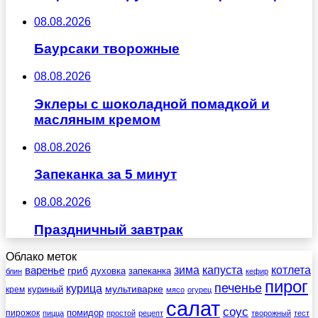
08.08.2026
Баурсаки творожные
08.08.2026
Эклеры с шоколадной помадкой и
масляным кремом
08.08.2026
Запеканка за 5 минут
08.08.2026
Праздничный завтрак
Облако меток
зима
котлета
варенье
капуста
гриб
духовка
запеканка
блин
кефир
пирог
печенье
курица
мультиварке
куриный
крем
мясо
огурец
салат
соус
помидор
пирожок
пицца
простой
рецепт
творожный
тест