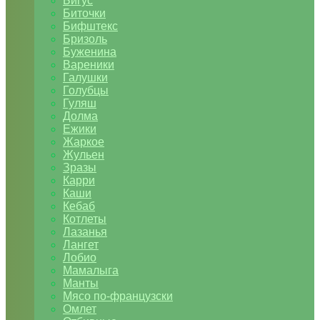
Бигус
Биточки
Бифштекс
Бризоль
Буженина
Вареники
Галушки
Голубцы
Гуляш
Долма
Ежики
Жаркое
Жульен
Зразы
Карри
Каши
Кебаб
Котлеты
Лазанья
Лангет
Лобио
Мамалыга
Манты
Мясо по-французски
Омлет