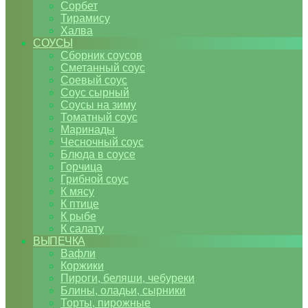
Сорбет
Тирамису
Халва
СОУСЫ
Сборник соусов
Сметанный соус
Соевый соус
Соус сырный
Соусы на зиму
Томатный соус
Маринады
Чесночный соус
Блюда в соусе
Горчица
Грибной соус
К мясу
К птице
К рыбе
К салату
ВЫПЕЧКА
Вафли
Коржики
Пироги, беляши, чебуреки
Блины, оладьи, сырники
Торты, пирожные