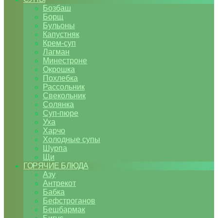
Бозбаш
Борщ
Бульоны
Капустняк
Крем-суп
Лагман
Минестроне
Окрошка
Похлебка
Рассольник
Свекольник
Солянка
Суп-пюре
Уха
Харчо
Холодные супы
Шурпа
Щи
ГОРЯЧИЕ БЛЮДА
Азу
Антрекот
Бабка
Бефстроганов
Бешбармак