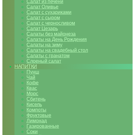
Салат из печени
Салат Оливье
Салат с сухариками
Салат с сыром
Салат с черносливом
Салат Цезарь
Салаты без майонеза
Салаты на День Рождения
Салаты на зиму
Салаты на свадебный стол
Салаты с гранатом
Слоеный салат
НАПИТКИ
Пунш
Чай
Кофе
Квас
Морс
Сбитень
Кисель
Компоты
Фруктовые
Лимонад
Газированные
Соки