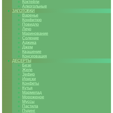
Коктейли
Алкогольные
ЗАГОТОВКИ
Варенье
Конфитюр
Повидло
Лечо
Маринование
Соление
Аджика
Джем
Квашение
Консервация
ДЕСЕРТЫ
Безе
Желе
Зефир
Ириски
Конфеты
Кутья
Мармелад
Мороженое
Муссы
Пастила
Пудинг