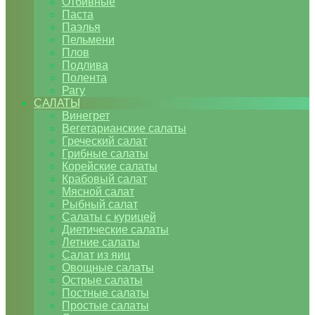
Отбивные
Паста
Паэлья
Пельмени
Плов
Подлива
Полента
Рагу
САЛАТЫ
Винегрет
Вегетарианские салаты
Греческий салат
Грибные салаты
Корейские салаты
Крабовый салат
Мясной салат
Рыбный салат
Салаты с курицей
Диетические салаты
Летние салаты
Салат из яиц
Овощные салаты
Острые салаты
Постные салаты
Простые салаты