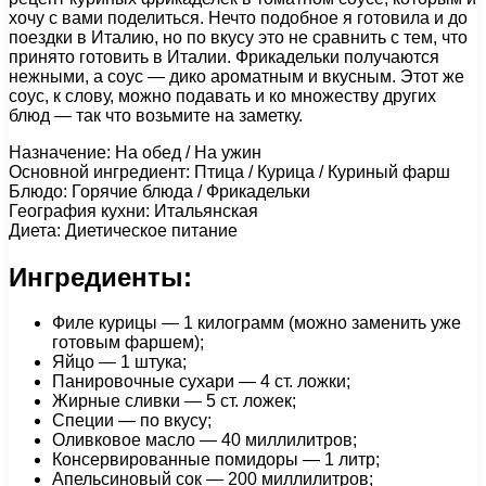
хочу с вами поделиться. Нечто подобное я готовила и до
поездки в Италию, но по вкусу это не сравнить с тем, что
принято готовить в Италии. Фрикадельки получаются
нежными, а соус — дико ароматным и вкусным. Этот же
соус, к слову, можно подавать и ко множеству других
блюд — так что возьмите на заметку.
Назначение: На обед / На ужин
Основной ингредиент: Птица / Курица / Куриный фарш
Блюдо: Горячие блюда / Фрикадельки
География кухни: Итальянская
Диета: Диетическое питание
Ингредиенты:
Филе курицы — 1 килограмм (можно заменить уже
готовым фаршем);
Яйцо — 1 штука;
Панировочные сухари — 4 ст. ложки;
Жирные сливки — 5 ст. ложек;
Специи — по вкусу;
Оливковое масло — 40 миллилитров;
Консервированные помидоры — 1 литр;
Апельсиновый сок — 200 миллилитров;