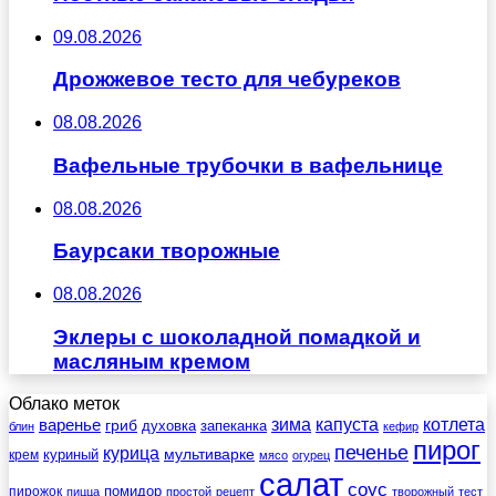
09.08.2026
Дрожжевое тесто для чебуреков
08.08.2026
Вафельные трубочки в вафельнице
08.08.2026
Баурсаки творожные
08.08.2026
Эклеры с шоколадной помадкой и
масляным кремом
Облако меток
зима
котлета
варенье
капуста
гриб
духовка
запеканка
блин
кефир
пирог
печенье
курица
мультиварке
куриный
крем
мясо
огурец
салат
соус
помидор
пирожок
пицца
простой
рецепт
творожный
тест