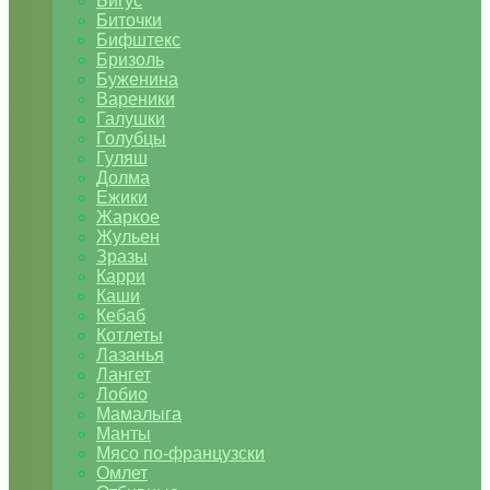
Бигус
Биточки
Бифштекс
Бризоль
Буженина
Вареники
Галушки
Голубцы
Гуляш
Долма
Ежики
Жаркое
Жульен
Зразы
Карри
Каши
Кебаб
Котлеты
Лазанья
Лангет
Лобио
Мамалыга
Манты
Мясо по-французски
Омлет