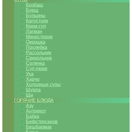
Бозбаш
Борщ
Бульоны
Капустняк
Крем-суп
Лагман
Минестроне
Окрошка
Похлебка
Рассольник
Свекольник
Солянка
Суп-пюре
Уха
Харчо
Холодные супы
Шурпа
Щи
ГОРЯЧИЕ БЛЮДА
Азу
Антрекот
Бабка
Бефстроганов
Бешбармак