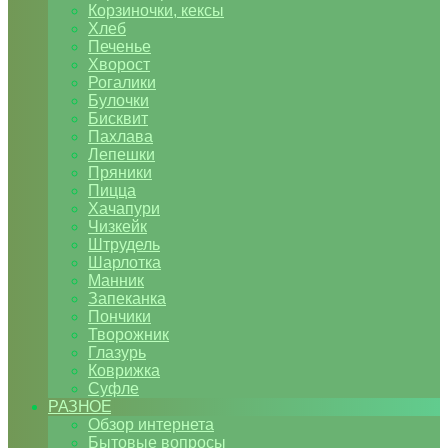
Корзиночки, кексы
Хлеб
Печенье
Хворост
Рогалики
Булочки
Бисквит
Пахлава
Лепешки
Пряники
Пицца
Хачапури
Чизкейк
Штрудель
Шарлотка
Манник
Запеканка
Пончики
Творожник
Глазурь
Коврижка
Суфле
РАЗНОЕ
Обзор интернета
Бытовые вопросы