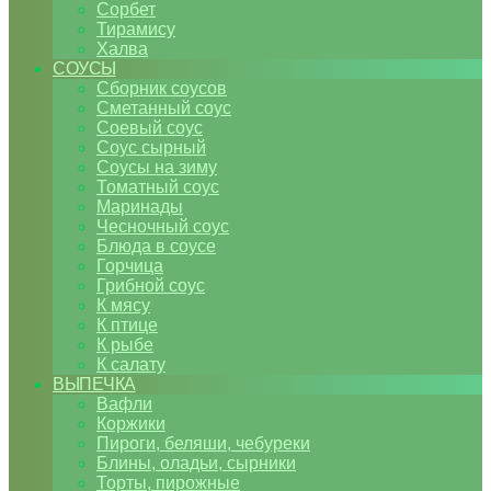
Сорбет
Тирамису
Халва
СОУСЫ
Сборник соусов
Сметанный соус
Соевый соус
Соус сырный
Соусы на зиму
Томатный соус
Маринады
Чесночный соус
Блюда в соусе
Горчица
Грибной соус
К мясу
К птице
К рыбе
К салату
ВЫПЕЧКА
Вафли
Коржики
Пироги, беляши, чебуреки
Блины, оладьи, сырники
Торты, пирожные