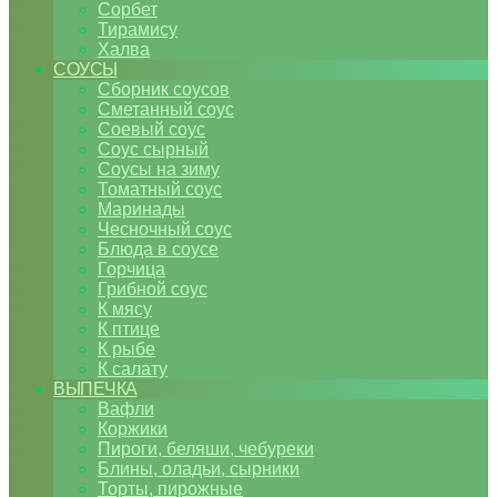
Сорбет
Тирамису
Халва
СОУСЫ
Сборник соусов
Сметанный соус
Соевый соус
Соус сырный
Соусы на зиму
Томатный соус
Маринады
Чесночный соус
Блюда в соусе
Горчица
Грибной соус
К мясу
К птице
К рыбе
К салату
ВЫПЕЧКА
Вафли
Коржики
Пироги, беляши, чебуреки
Блины, оладьи, сырники
Торты, пирожные