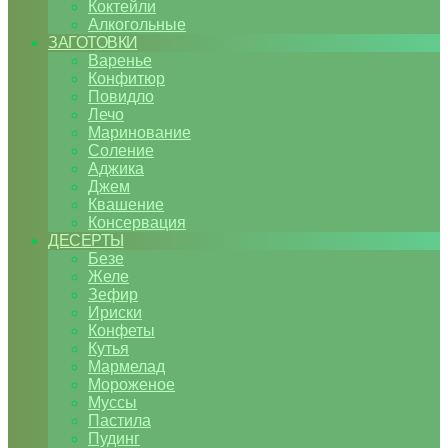
Коктейли
Алкогольные
ЗАГОТОВКИ
Варенье
Конфитюр
Повидло
Лечо
Маринование
Соление
Аджика
Джем
Квашение
Консервация
ДЕСЕРТЫ
Безе
Желе
Зефир
Ириски
Конфеты
Кутья
Мармелад
Мороженое
Муссы
Пастила
Пудинг