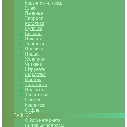
Корзиночки, кексы
Хлеб
Печенье
Хворост
Рогалики
Булочки
Бисквит
Пахлава
Лепешки
Пряники
Пицца
Хачапури
Чизкейк
Штрудель
Шарлотка
Манник
Запеканка
Пончики
Творожник
Глазурь
Коврижка
Суфле
РАЗНОЕ
Обзор интернета
Бытовые вопросы