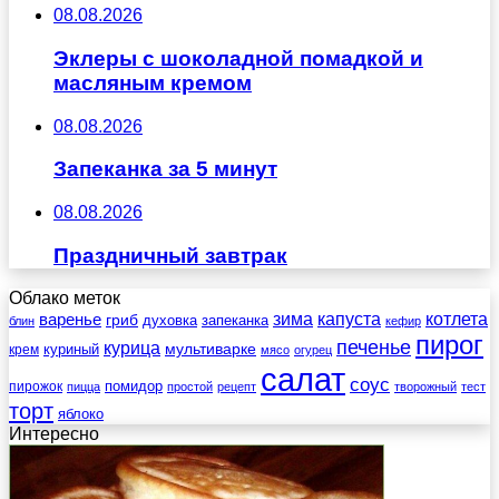
08.08.2026
Эклеры с шоколадной помадкой и
масляным кремом
08.08.2026
Запеканка за 5 минут
08.08.2026
Праздничный завтрак
Облако меток
зима
котлета
варенье
капуста
гриб
духовка
запеканка
блин
кефир
пирог
печенье
курица
мультиварке
куриный
крем
мясо
огурец
салат
соус
помидор
пирожок
пицца
простой
рецепт
творожный
тест
торт
яблоко
Интересно