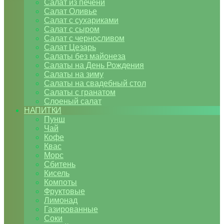
Салат из печени
Салат Оливье
Салат с сухариками
Салат с сыром
Салат с черносливом
Салат Цезарь
Салаты без майонеза
Салаты на День Рождения
Салаты на зиму
Салаты на свадебный стол
Салаты с гранатом
Слоеный салат
НАПИТКИ
Пунш
Чай
Кофе
Квас
Морс
Сбитень
Кисель
Компоты
Фруктовые
Лимонад
Газированные
Соки