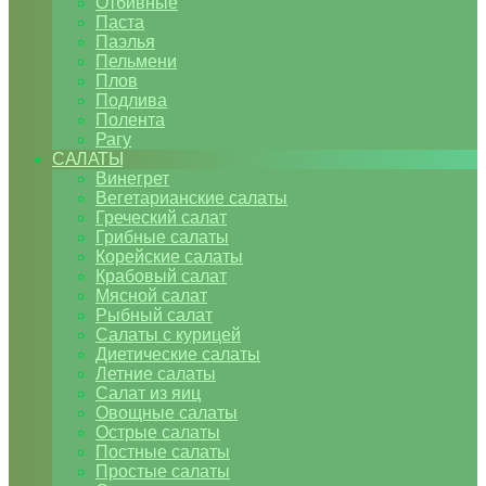
Отбивные
Паста
Паэлья
Пельмени
Плов
Подлива
Полента
Рагу
САЛАТЫ
Винегрет
Вегетарианские салаты
Греческий салат
Грибные салаты
Корейские салаты
Крабовый салат
Мясной салат
Рыбный салат
Салаты с курицей
Диетические салаты
Летние салаты
Салат из яиц
Овощные салаты
Острые салаты
Постные салаты
Простые салаты