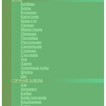
Бозбаш
Борщ
Бульоны
Капустняк
Крем-суп
Лагман
Минестроне
Окрошка
Похлебка
Рассольник
Свекольник
Солянка
Суп-пюре
Уха
Харчо
Холодные супы
Шурпа
Щи
ГОРЯЧИЕ БЛЮДА
Азу
Антрекот
Бабка
Бефстроганов
Бешбармак