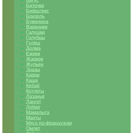
Бигус
Биточки
Бифштекс
Бризоль
Буженина
Вареники
Галушки
Голубцы
Гуляш
Долма
Ежики
Жаркое
Жульен
Зразы
Карри
Каши
Кебаб
Котлеты
Лазанья
Лангет
Лобио
Мамалыга
Манты
Мясо по-французски
Омлет