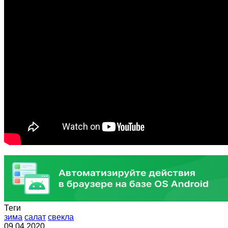
Теги
зима
салат
свекла
09.04.2020