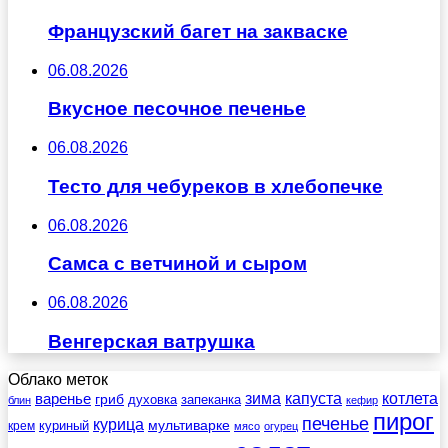
Французский багет на закваске
06.08.2026
Вкусное песочное печенье
06.08.2026
Тесто для чебуреков в хлебопечке
06.08.2026
Самса с ветчиной и сыром
06.08.2026
Венгерская ватрушка
Облако меток
зима
котлета
варенье
капуста
гриб
духовка
запеканка
блин
кефир
пирог
печенье
курица
мультиварке
куриный
крем
мясо
огурец