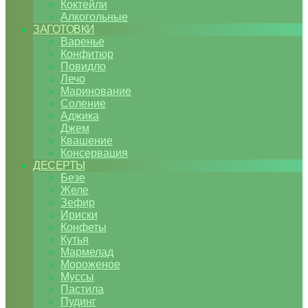
Коктейли
Алкогольные
ЗАГОТОВКИ
Варенье
Конфитюр
Повидло
Лечо
Маринование
Соление
Аджика
Джем
Квашение
Консервация
ДЕСЕРТЫ
Безе
Желе
Зефир
Ириски
Конфеты
Кутья
Мармелад
Мороженое
Муссы
Пастила
Пудинг