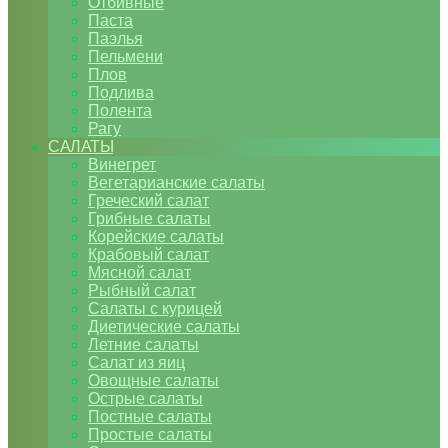
Отбивные
Паста
Паэлья
Пельмени
Плов
Подлива
Полента
Рагу
САЛАТЫ
Винегрет
Вегетарианские салаты
Греческий салат
Грибные салаты
Корейские салаты
Крабовый салат
Мясной салат
Рыбный салат
Салаты с курицей
Диетические салаты
Летние салаты
Салат из яиц
Овощные салаты
Острые салаты
Постные салаты
Простые салаты