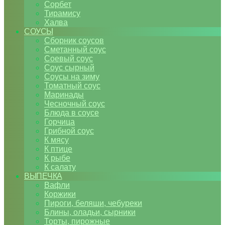
Сорбет
Тирамису
Халва
СОУСЫ
Сборник соусов
Сметанный соус
Соевый соус
Соус сырный
Соусы на зиму
Томатный соус
Маринады
Чесночный соус
Блюда в соусе
Горчица
Грибной соус
К мясу
К птице
К рыбе
К салату
ВЫПЕЧКА
Вафли
Коржики
Пироги, беляши, чебуреки
Блины, оладьи, сырники
Торты, пирожные