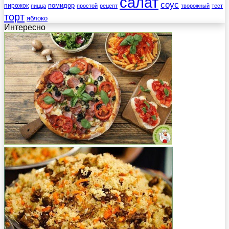
салат
соус
помидор
пирожок
пицца
простой
рецепт
творожный
тест
торт
яблоко
Интересно