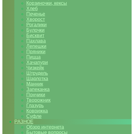
Корзиночки, кексы
Хлеб
Печенье
Хворост
Рогалики
Булочки
Бисквит
Пахлава
Лепешки
Пряники
Пицца
Хачапури
Чизкейк
Штрудель
Шарлотка
Манник
Запеканка
Пончики
Творожник
Глазурь
Коврижка
Суфле
РАЗНОЕ
Обзор интернета
Бытовые вопросы