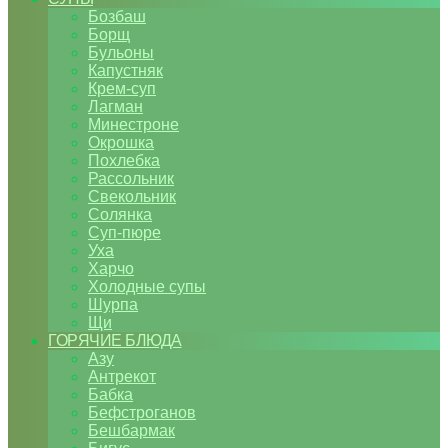
Бозбаш
Борщ
Бульоны
Капустняк
Крем-суп
Лагман
Минестроне
Окрошка
Похлебка
Рассольник
Свекольник
Солянка
Суп-пюре
Уха
Харчо
Холодные супы
Шурпа
Щи
ГОРЯЧИЕ БЛЮДА
Азу
Антрекот
Бабка
Бефстроганов
Бешбармак