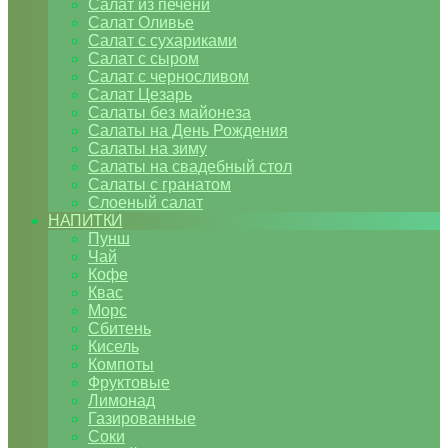
Салат из печени
Салат Оливье
Салат с сухариками
Салат с сыром
Салат с черносливом
Салат Цезарь
Салаты без майонеза
Салаты на День Рождения
Салаты на зиму
Салаты на свадебный стол
Салаты с гранатом
Слоеный салат
НАПИТКИ
Пунш
Чай
Кофе
Квас
Морс
Сбитень
Кисель
Компоты
Фруктовые
Лимонад
Газированные
Соки