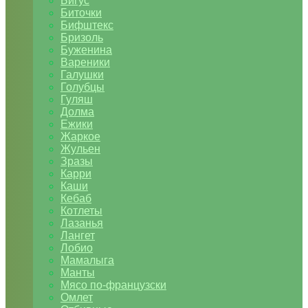
Бигус
Биточки
Бифштекс
Бризоль
Буженина
Вареники
Галушки
Голубцы
Гуляш
Долма
Ежики
Жаркое
Жульен
Зразы
Карри
Каши
Кебаб
Котлеты
Лазанья
Лангет
Лобио
Мамалыга
Манты
Мясо по-французски
Омлет