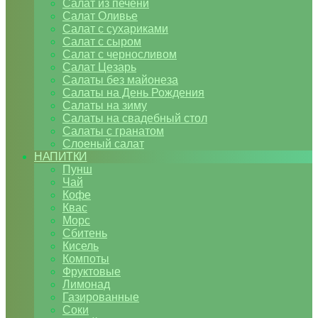
Салат из печени
Салат Оливье
Салат с сухариками
Салат с сыром
Салат с черносливом
Салат Цезарь
Салаты без майонеза
Салаты на День Рождения
Салаты на зиму
Салаты на свадебный стол
Салаты с гранатом
Слоеный салат
НАПИТКИ
Пунш
Чай
Кофе
Квас
Морс
Сбитень
Кисель
Компоты
Фруктовые
Лимонад
Газированные
Соки