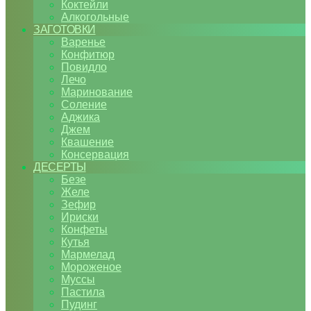
Коктейли
Алкогольные
ЗАГОТОВКИ
Варенье
Конфитюр
Повидло
Лечо
Маринование
Соление
Аджика
Джем
Квашение
Консервация
ДЕСЕРТЫ
Безе
Желе
Зефир
Ириски
Конфеты
Кутья
Мармелад
Мороженое
Муссы
Пастила
Пудинг