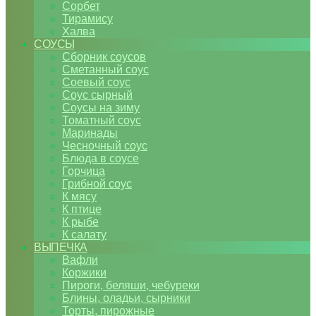
Сорбет
Тирамису
Халва
СОУСЫ
Сборник соусов
Сметанный соус
Соевый соус
Соус сырный
Соусы на зиму
Томатный соус
Маринады
Чесночный соус
Блюда в соусе
Горчица
Грибной соус
К мясу
К птице
К рыбе
К салату
ВЫПЕЧКА
Вафли
Коржики
Пироги, беляши, чебуреки
Блины, оладьи, сырники
Торты, пирожные