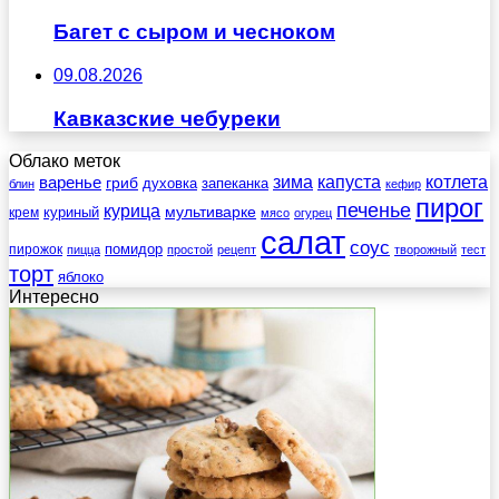
Багет с сыром и чесноком
09.08.2026
Кавказские чебуреки
Облако меток
зима
котлета
варенье
капуста
гриб
духовка
запеканка
блин
кефир
пирог
печенье
курица
мультиварке
куриный
крем
мясо
огурец
салат
соус
помидор
пирожок
пицца
простой
рецепт
творожный
тест
торт
яблоко
Интересно