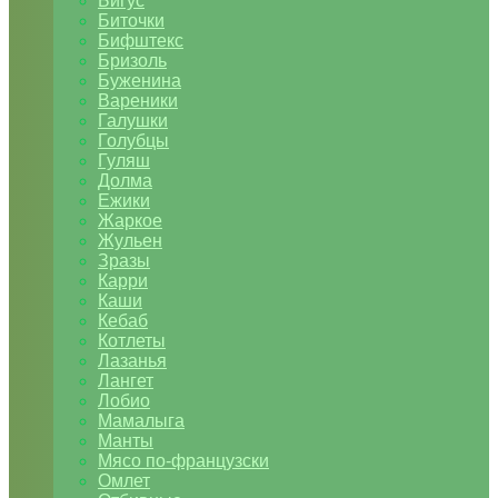
Бигус
Биточки
Бифштекс
Бризоль
Буженина
Вареники
Галушки
Голубцы
Гуляш
Долма
Ежики
Жаркое
Жульен
Зразы
Карри
Каши
Кебаб
Котлеты
Лазанья
Лангет
Лобио
Мамалыга
Манты
Мясо по-французски
Омлет