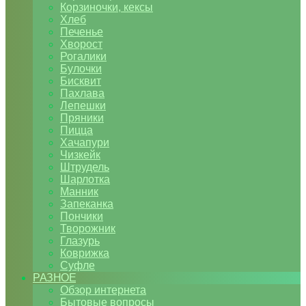
Корзиночки, кексы
Хлеб
Печенье
Хворост
Рогалики
Булочки
Бисквит
Пахлава
Лепешки
Пряники
Пицца
Хачапури
Чизкейк
Штрудель
Шарлотка
Манник
Запеканка
Пончики
Творожник
Глазурь
Коврижка
Суфле
РАЗНОЕ
Обзор интернета
Бытовые вопросы