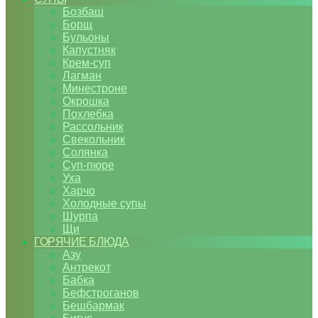
Бозбаш
Борщ
Бульоны
Капустняк
Крем-суп
Лагман
Минестроне
Окрошка
Похлебка
Рассольник
Свекольник
Солянка
Суп-пюре
Уха
Харчо
Холодные супы
Шурпа
Щи
ГОРЯЧИЕ БЛЮДА
Азу
Антрекот
Бабка
Бефстроганов
Бешбармак