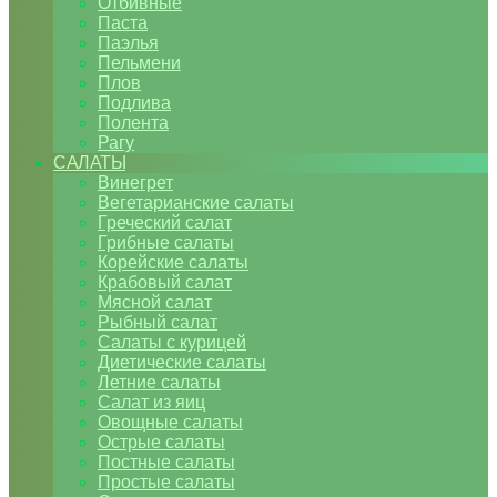
Отбивные
Паста
Паэлья
Пельмени
Плов
Подлива
Полента
Рагу
САЛАТЫ
Винегрет
Вегетарианские салаты
Греческий салат
Грибные салаты
Корейские салаты
Крабовый салат
Мясной салат
Рыбный салат
Салаты с курицей
Диетические салаты
Летние салаты
Салат из яиц
Овощные салаты
Острые салаты
Постные салаты
Простые салаты