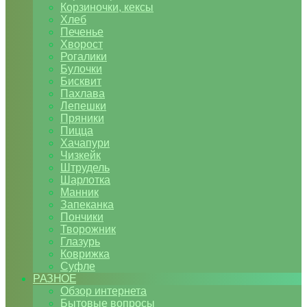
Корзиночки, кексы
Хлеб
Печенье
Хворост
Рогалики
Булочки
Бисквит
Пахлава
Лепешки
Пряники
Пицца
Хачапури
Чизкейк
Штрудель
Шарлотка
Манник
Запеканка
Пончики
Творожник
Глазурь
Коврижка
Суфле
РАЗНОЕ
Обзор интернета
Бытовые вопросы