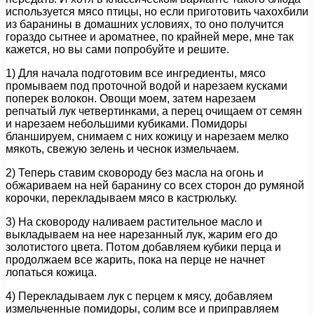
используется мясо птицы, но если приготовить чахохбили
из баранины в домашних условиях, то оно получится
гораздо сытнее и ароматнее, по крайней мере, мне так
кажется, но вы сами попробуйте и решите.
1) Для начала подготовим все ингредиенты, мясо
промываем под проточной водой и нарезаем кусками
поперек волокон. Овощи моем, затем нарезаем
репчатый лук четвертинками, а перец очищаем от семян
и нарезаем небольшими кубиками. Помидоры
бланшируем, снимаем с них кожицу и нарезаем мелко
мякоть, свежую зелень и чеснок измельчаем.
2) Теперь ставим сковороду без масла на огонь и
обжариваем на ней баранину со всех сторон до румяной
корочки, перекладываем мясо в кастрюльку.
3) На сковороду наливаем растительное масло и
выкладываем на нее нарезанный лук, жарим его до
золотистого цвета. Потом добавляем кубики перца и
продолжаем все жарить, пока на перце не начнет
лопаться кожица.
4) Перекладываем лук с перцем к мясу, добавляем
измельченные помидоры, солим все и приправляем