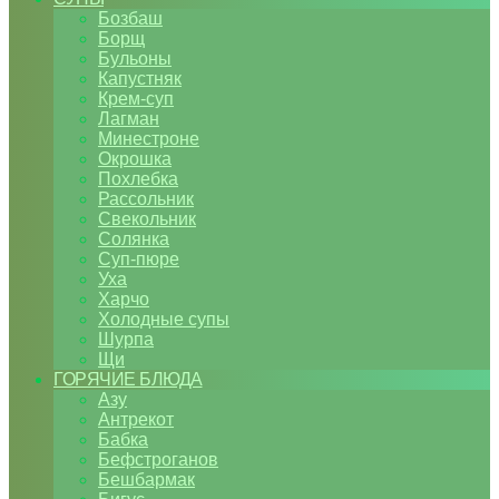
Бозбаш
Борщ
Бульоны
Капустняк
Крем-суп
Лагман
Минестроне
Окрошка
Похлебка
Рассольник
Свекольник
Солянка
Суп-пюре
Уха
Харчо
Холодные супы
Шурпа
Щи
ГОРЯЧИЕ БЛЮДА
Азу
Антрекот
Бабка
Бефстроганов
Бешбармак