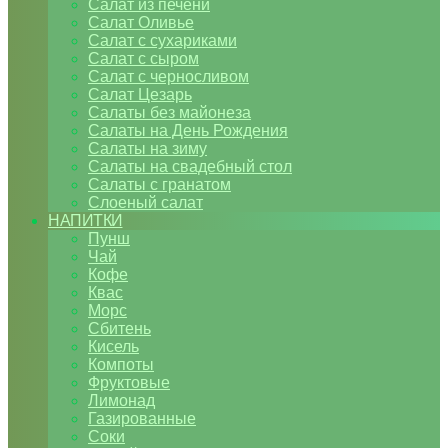
Салат из печени
Салат Оливье
Салат с сухариками
Салат с сыром
Салат с черносливом
Салат Цезарь
Салаты без майонеза
Салаты на День Рождения
Салаты на зиму
Салаты на свадебный стол
Салаты с гранатом
Слоеный салат
НАПИТКИ
Пунш
Чай
Кофе
Квас
Морс
Сбитень
Кисель
Компоты
Фруктовые
Лимонад
Газированные
Соки