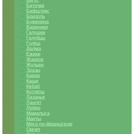
Бигус
Биточки
Бифштекс
Бризоль
Буженина
Вареники
Галушки
Голубцы
Гуляш
Долма
Ежики
Жаркое
Жульен
Зразы
Карри
Каши
Кебаб
Котлеты
Лазанья
Лангет
Лобио
Мамалыга
Манты
Мясо по-французски
Омлет