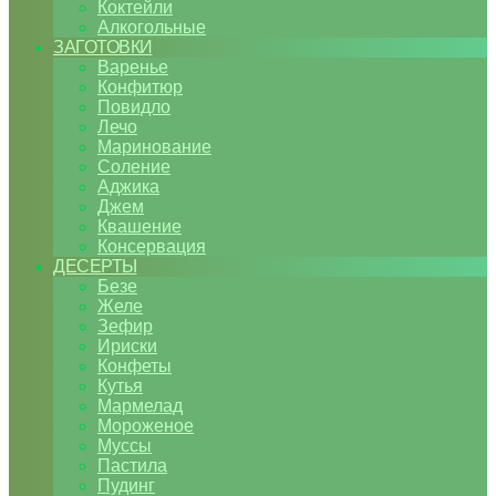
Коктейли
Алкогольные
ЗАГОТОВКИ
Варенье
Конфитюр
Повидло
Лечо
Маринование
Соление
Аджика
Джем
Квашение
Консервация
ДЕСЕРТЫ
Безе
Желе
Зефир
Ириски
Конфеты
Кутья
Мармелад
Мороженое
Муссы
Пастила
Пудинг