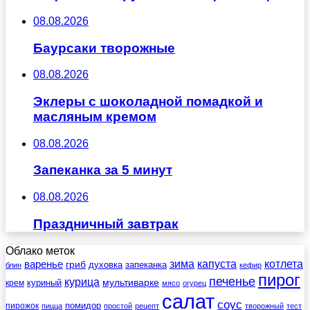
08.08.2026
Баурсаки творожные
08.08.2026
Эклеры с шоколадной помадкой и
масляным кремом
08.08.2026
Запеканка за 5 минут
08.08.2026
Праздничный завтрак
Облако меток
зима
котлета
варенье
капуста
гриб
духовка
запеканка
блин
кефир
пирог
печенье
курица
мультиварке
куриный
крем
мясо
огурец
салат
соус
помидор
пирожок
пицца
простой
рецепт
творожный
тест