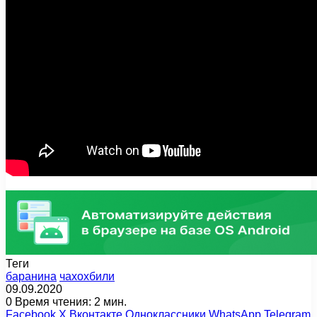
Теги
баранина
чахохбили
09.09.2020
0
Время чтения: 2 мин.
Facebook
X
Вконтакте
Одноклассники
WhatsApp
Telegram