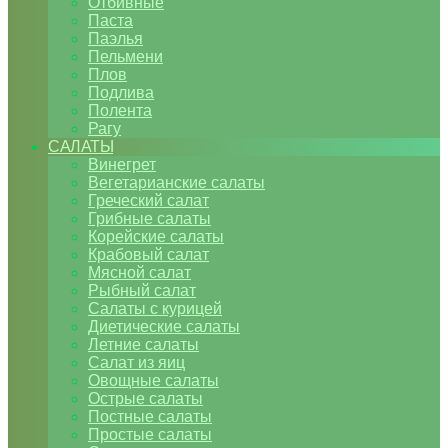
Отбивные
Паста
Паэлья
Пельмени
Плов
Подлива
Полента
Рагу
САЛАТЫ
Винегрет
Вегетарианские салаты
Греческий салат
Грибные салаты
Корейские салаты
Крабовый салат
Мясной салат
Рыбный салат
Салаты с курицей
Диетические салаты
Летние салаты
Салат из яиц
Овощные салаты
Острые салаты
Постные салаты
Простые салаты