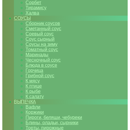
Сорбет
Тирамису
Халва
СОУСЫ
Сборник соусов
Сметанный соус
Соевый соус
Соус сырный
Соусы на зиму
Томатный соус
Маринады
Чесночный соус
Блюда в соусе
Горчица
Грибной соус
К мясу
К птице
К рыбе
К салату
ВЫПЕЧКА
Вафли
Коржики
Пироги, беляши, чебуреки
Блины, оладьи, сырники
Торты, пирожные