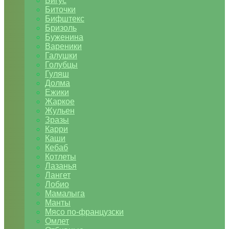
Бигус
Биточки
Бифштекс
Бризоль
Буженина
Вареники
Галушки
Голубцы
Гуляш
Долма
Ежики
Жаркое
Жульен
Зразы
Карри
Каши
Кебаб
Котлеты
Лазанья
Лангет
Лобио
Мамалыга
Манты
Мясо по-французски
Омлет