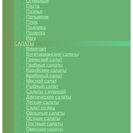
Отбивные
Паста
Паэлья
Пельмени
Плов
Подлива
Полента
Рагу
САЛАТЫ
Винегрет
Вегетарианские салаты
Греческий салат
Грибные салаты
Корейские салаты
Крабовый салат
Мясной салат
Рыбный салат
Салаты с курицей
Диетические салаты
Летние салаты
Салат из яиц
Овощные салаты
Острые салаты
Постные салаты
Простые салаты