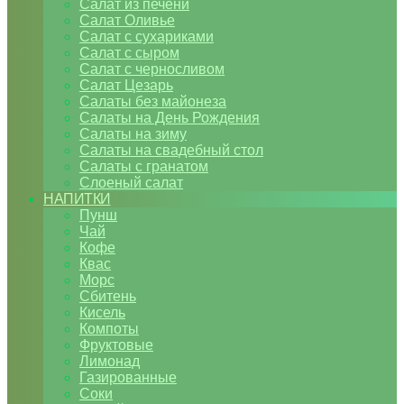
Салат из печени
Салат Оливье
Салат с сухариками
Салат с сыром
Салат с черносливом
Салат Цезарь
Салаты без майонеза
Салаты на День Рождения
Салаты на зиму
Салаты на свадебный стол
Салаты с гранатом
Слоеный салат
НАПИТКИ
Пунш
Чай
Кофе
Квас
Морс
Сбитень
Кисель
Компоты
Фруктовые
Лимонад
Газированные
Соки