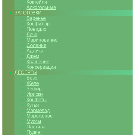
Коктейли
Алкогольные
ЗАГОТОВКИ
Варенье
Конфитюр
Повидло
Лечо
Маринование
Соление
Аджика
Джем
Квашение
Консервация
ДЕСЕРТЫ
Безе
Желе
Зефир
Ириски
Конфеты
Кутья
Мармелад
Мороженое
Муссы
Пастила
Пудинг