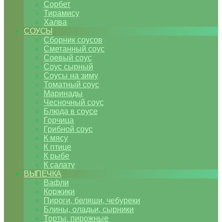
Сорбет
Тирамису
Халва
СОУСЫ
Сборник соусов
Сметанный соус
Соевый соус
Соус сырный
Соусы на зиму
Томатный соус
Маринады
Чесночный соус
Блюда в соусе
Горчица
Грибной соус
К мясу
К птице
К рыбе
К салату
ВЫПЕЧКА
Вафли
Коржики
Пироги, беляши, чебуреки
Блины, оладьи, сырники
Торты, пирожные