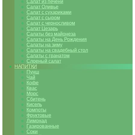
Салат из печени
Салат Оливье
Салат с сухариками
Салат с сыром
Салат с черносливом
Салат Цезарь
Салаты без майонеза
Салаты на День Рождения
Салаты на зиму
Салаты на свадебный стол
Салаты с гранатом
Слоеный салат
НАПИТКИ
Пунш
Чай
Кофе
Квас
Морс
Сбитень
Кисель
Компоты
Фруктовые
Лимонад
Газированные
Соки