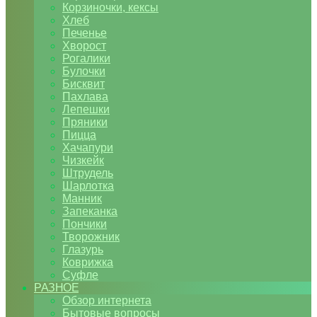
Корзиночки, кексы
Хлеб
Печенье
Хворост
Рогалики
Булочки
Бисквит
Пахлава
Лепешки
Пряники
Пицца
Хачапури
Чизкейк
Штрудель
Шарлотка
Манник
Запеканка
Пончики
Творожник
Глазурь
Коврижка
Суфле
РАЗНОЕ
Обзор интернета
Бытовые вопросы