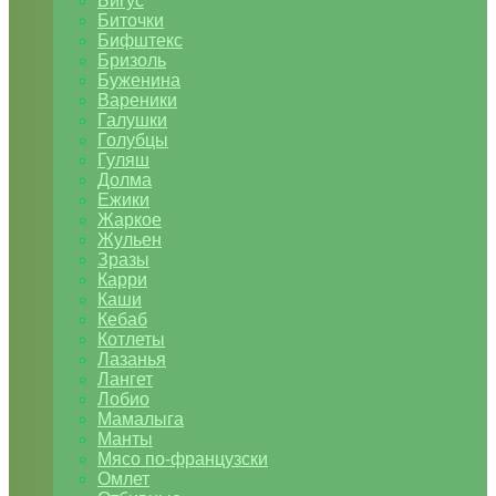
Бигус
Биточки
Бифштекс
Бризоль
Буженина
Вареники
Галушки
Голубцы
Гуляш
Долма
Ежики
Жаркое
Жульен
Зразы
Карри
Каши
Кебаб
Котлеты
Лазанья
Лангет
Лобио
Мамалыга
Манты
Мясо по-французски
Омлет