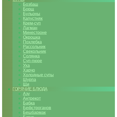
Бозбаш
Борщ
Бульоны
Капустняк
Крем-суп
Лагман
Минестроне
Окрошка
Похлебка
Рассольник
Свекольник
Солянка
Суп-пюре
Уха
Харчо
Холодные супы
Шурпа
Щи
ГОРЯЧИЕ БЛЮДА
Азу
Антрекот
Бабка
Бефстроганов
Бешбармак