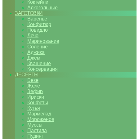
Коктейли
Алкогольные
ЗАГОТОВКИ
Варенье
Конфитюр
Повидло
Лечо
Маринование
Соление
Аджика
Джем
Квашение
Консервация
ДЕСЕРТЫ
Безе
Желе
Зефир
Ириски
Конфеты
Кутья
Мармелад
Мороженое
Муссы
Пастила
Пудинг