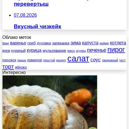
перевертыш
07.08.2026
Вкусный чизкейк
Облако меток
зима
котлета
варенье
капуста
гриб
духовка
запеканка
блин
кефир
пирог
печенье
курица
мультиварке
куриный
крем
мясо
огурец
салат
соус
помидор
пирожок
пицца
простой
рецепт
творожный
тест
торт
яблоко
Интересно