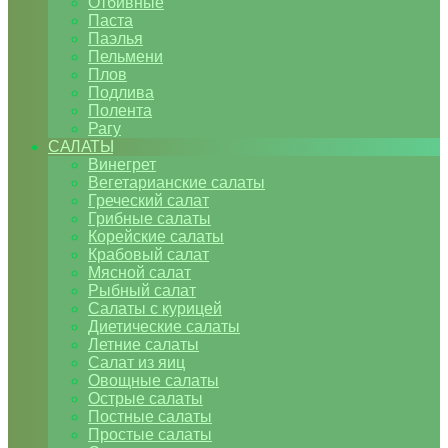
Отбивные
Паста
Паэлья
Пельмени
Плов
Подлива
Полента
Рагу
САЛАТЫ
Винегрет
Вегетарианские салаты
Греческий салат
Грибные салаты
Корейские салаты
Крабовый салат
Мясной салат
Рыбный салат
Салаты с курицей
Диетические салаты
Летние салаты
Салат из яиц
Овощные салаты
Острые салаты
Постные салаты
Простые салаты