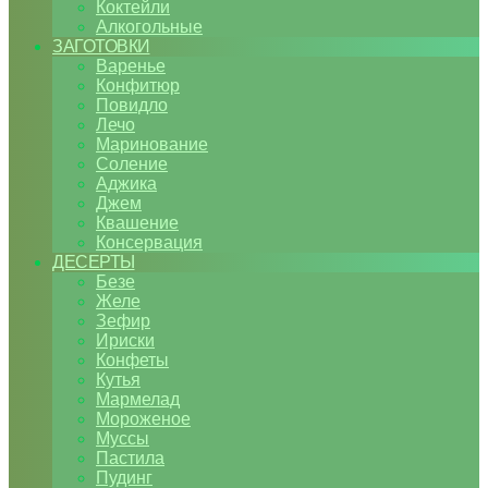
Коктейли
Алкогольные
ЗАГОТОВКИ
Варенье
Конфитюр
Повидло
Лечо
Маринование
Соление
Аджика
Джем
Квашение
Консервация
ДЕСЕРТЫ
Безе
Желе
Зефир
Ириски
Конфеты
Кутья
Мармелад
Мороженое
Муссы
Пастила
Пудинг