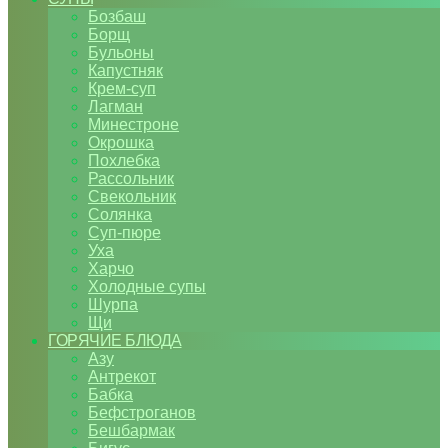
Бозбаш
Борщ
Бульоны
Капустняк
Крем-суп
Лагман
Минестроне
Окрошка
Похлебка
Рассольник
Свекольник
Солянка
Суп-пюре
Уха
Харчо
Холодные супы
Шурпа
Щи
ГОРЯЧИЕ БЛЮДА
Азу
Антрекот
Бабка
Бефстроганов
Бешбармак