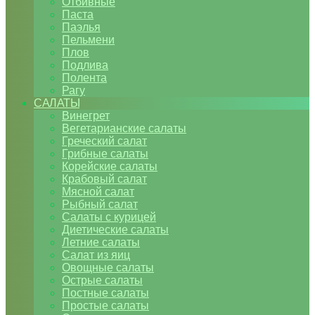
Отбивные
Паста
Паэлья
Пельмени
Плов
Подлива
Полента
Рагу
САЛАТЫ
Винегрет
Вегетарианские салаты
Греческий салат
Грибные салаты
Корейские салаты
Крабовый салат
Мясной салат
Рыбный салат
Салаты с курицей
Диетические салаты
Летние салаты
Салат из яиц
Овощные салаты
Острые салаты
Постные салаты
Простые салаты