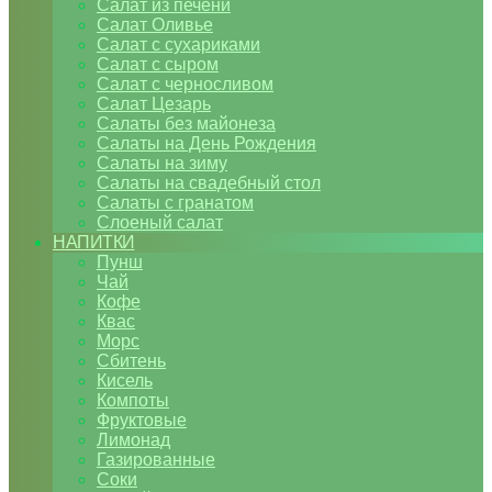
Салат из печени
Салат Оливье
Салат с сухариками
Салат с сыром
Салат с черносливом
Салат Цезарь
Салаты без майонеза
Салаты на День Рождения
Салаты на зиму
Салаты на свадебный стол
Салаты с гранатом
Слоеный салат
НАПИТКИ
Пунш
Чай
Кофе
Квас
Морс
Сбитень
Кисель
Компоты
Фруктовые
Лимонад
Газированные
Соки