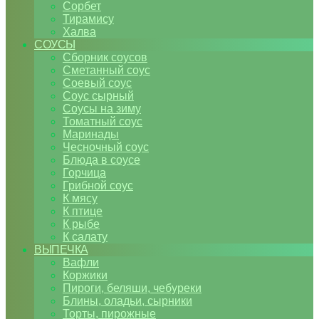
Сорбет
Тирамису
Халва
СОУСЫ
Сборник соусов
Сметанный соус
Соевый соус
Соус сырный
Соусы на зиму
Томатный соус
Маринады
Чесночный соус
Блюда в соусе
Горчица
Грибной соус
К мясу
К птице
К рыбе
К салату
ВЫПЕЧКА
Вафли
Коржики
Пироги, беляши, чебуреки
Блины, оладьи, сырники
Торты, пирожные