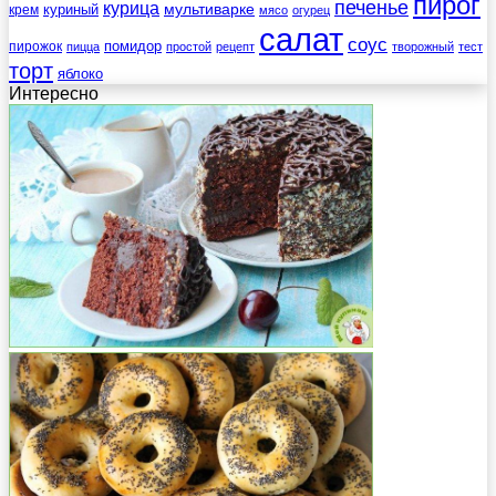
пирог
печенье
курица
мультиварке
куриный
крем
мясо
огурец
салат
соус
помидор
пирожок
пицца
простой
рецепт
творожный
тест
торт
яблоко
Интересно