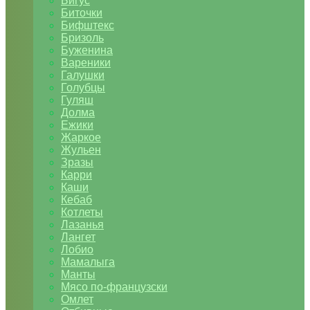
Бигус
Биточки
Бифштекс
Бризоль
Буженина
Вареники
Галушки
Голубцы
Гуляш
Долма
Ежики
Жаркое
Жульен
Зразы
Карри
Каши
Кебаб
Котлеты
Лазанья
Лангет
Лобио
Мамалыга
Манты
Мясо по-французски
Омлет