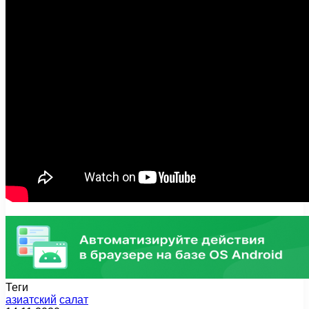
Теги
азиатский
салат