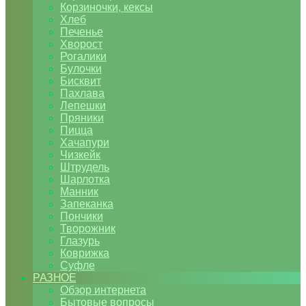
Корзиночки, кексы
Хлеб
Печенье
Хворост
Рогалики
Булочки
Бисквит
Пахлава
Лепешки
Пряники
Пицца
Хачапури
Чизкейк
Штрудель
Шарлотка
Манник
Запеканка
Пончики
Творожник
Глазурь
Коврижка
Суфле
РАЗНОЕ
Обзор интернета
Бытовые вопросы