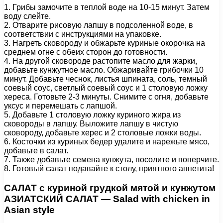
1. Грибы замочите в теплой воде на 10-15 минут. Затем
воду слейте.
2. Отварите рисовую лапшу в подсоленной воде, в
соответствии с инструкциями на упаковке.
3. Нагреть сковороду и обжарьте куриные окорочка на
среднем огне с обеих сторон до готовности.
4. На другой сковороде растопите масло для жарки,
добавьте кунжутное масло. Обжаривайте грибочки 10
минут. Добавьте чеснок, листья шпината, соль, темный
соевый соус, светлый соевый соус и 1 столовую ложку
хереса. Готовьте 2-3 минуты. Снимите с огня, добавьте
уксус и перемешать с лапшой.
5. Добавьте 1 столовую ложку куриного жира из
сковороды в лапшу. Выложите лапшу в чистую
сковороду, добавьте херес и 2 столовые ложки воды.
6. Косточки из куриных бедер удалите и нарежьте мясо,
добавьте в салат.
7. Также добавьте семена кунжута, посолите и поперчите.
8. Готовый салат подавайте к столу, приятного аппетита!
САЛАТ с куриной грудкой мятой и кунжутом
АЗИАТСКИЙ САЛАТ — Salad with chicken in
Asian style