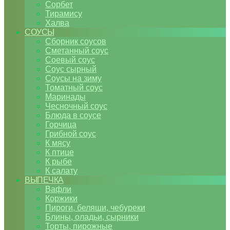
Сорбет
Тирамису
Халва
СОУСЫ
Сборник соусов
Сметанный соус
Соевый соус
Соус сырный
Соусы на зиму
Томатный соус
Маринады
Чесночный соус
Блюда в соусе
Горчица
Грибной соус
К мясу
К птице
К рыбе
К салату
ВЫПЕЧКА
Вафли
Коржики
Пироги, беляши, чебуреки
Блины, оладьи, сырники
Торты, пирожные