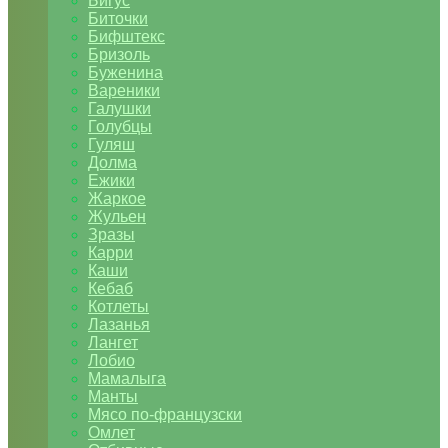
Бигус
Биточки
Бифштекс
Бризоль
Буженина
Вареники
Галушки
Голубцы
Гуляш
Долма
Ежики
Жаркое
Жульен
Зразы
Карри
Каши
Кебаб
Котлеты
Лазанья
Лангет
Лобио
Мамалыга
Манты
Мясо по-французски
Омлет