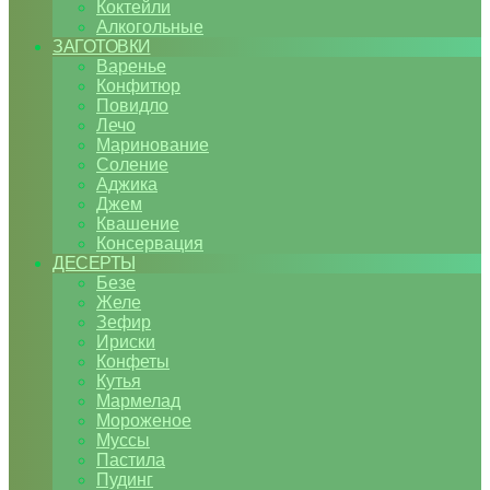
Коктейли
Алкогольные
ЗАГОТОВКИ
Варенье
Конфитюр
Повидло
Лечо
Маринование
Соление
Аджика
Джем
Квашение
Консервация
ДЕСЕРТЫ
Безе
Желе
Зефир
Ириски
Конфеты
Кутья
Мармелад
Мороженое
Муссы
Пастила
Пудинг