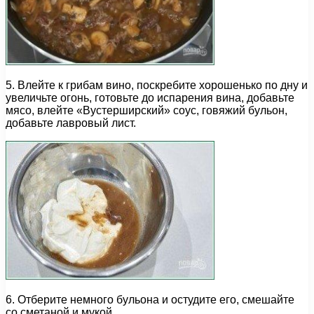
5. Влейте к грибам вино, поскребите хорошенько по дну и
увеличьте огонь, готовьте до испарения вина, добавьте
мясо, влейте «Вустерширский» соус, говяжий бульон,
добавьте лавровый лист.
6. Отберите немного бульона и остудите его, смешайте
со сметаной и мукой.