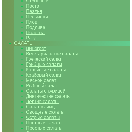
Отбивные
Паста
Паэлья
Пельмени
Плов
Подлива
Полента
Рагу
САЛАТЫ
Винегрет
Вегетарианские салаты
Греческий салат
Грибные салаты
Корейские салаты
Крабовый салат
Мясной салат
Рыбный салат
Салаты с курицей
Диетические салаты
Летние салаты
Салат из яиц
Овощные салаты
Острые салаты
Постные салаты
Простые салаты