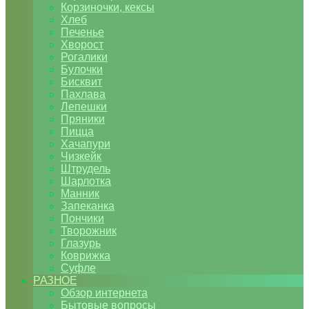
Корзиночки, кексы
Хлеб
Печенье
Хворост
Рогалики
Булочки
Бисквит
Пахлава
Лепешки
Пряники
Пицца
Хачапури
Чизкейк
Штрудель
Шарлотка
Манник
Запеканка
Пончики
Творожник
Глазурь
Коврижка
Суфле
РАЗНОЕ
Обзор интернета
Бытовые вопросы