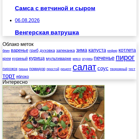
Самса с ветчиной и сыром
06.08.2026
Венгерская ватрушка
Облако меток
зима
котлета
варенье
капуста
гриб
духовка
запеканка
блин
кефир
пирог
печенье
курица
мультиварке
куриный
крем
мясо
огурец
салат
соус
помидор
пирожок
пицца
простой
рецепт
творожный
тест
торт
яблоко
Интересно