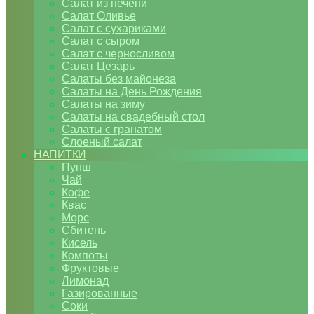
Салат из печени
Салат Оливье
Салат с сухариками
Салат с сыром
Салат с черносливом
Салат Цезарь
Салаты без майонеза
Салаты на День Рождения
Салаты на зиму
Салаты на свадебный стол
Салаты с гранатом
Слоеный салат
НАПИТКИ
Пунш
Чай
Кофе
Квас
Морс
Сбитень
Кисель
Компоты
Фруктовые
Лимонад
Газированные
Соки