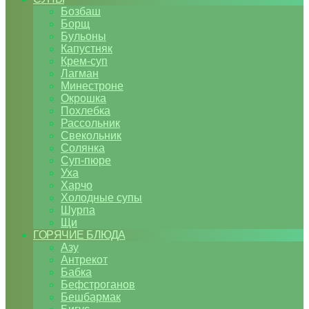
Бозбаш
Борщ
Бульоны
Капустняк
Крем-суп
Лагман
Минестроне
Окрошка
Похлебка
Рассольник
Свекольник
Солянка
Суп-пюре
Уха
Харчо
Холодные супы
Шурпа
Щи
ГОРЯЧИЕ БЛЮДА
Азу
Антрекот
Бабка
Бефстроганов
Бешбармак