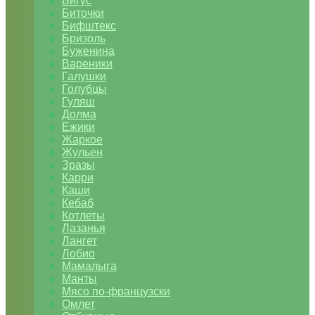
Бигус
Биточки
Бифштекс
Бризоль
Буженина
Вареники
Галушки
Голубцы
Гуляш
Долма
Ежики
Жаркое
Жульен
Зразы
Карри
Каши
Кебаб
Котлеты
Лазанья
Лангет
Лобио
Мамалыга
Манты
Мясо по-французски
Омлет