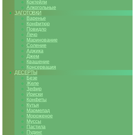
Коктейли
Алкогольные
ЗАГОТОВКИ
Варенье
Конфитюр
Повидло
Лечо
Маринование
Соление
Аджика
Джем
Квашение
Консервация
ДЕСЕРТЫ
Безе
Желе
Зефир
Ириски
Конфеты
Кутья
Мармелад
Мороженое
Муссы
Пастила
Пудинг