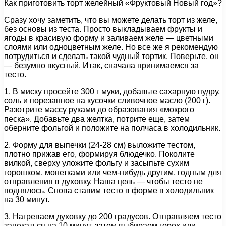
Как приготовить торт желейный «Фруктовый Новый год»?
Сразу хочу заметить, что вы можете делать торт из желе,
без основы из теста. Просто выкладываем фрукты и
ягоды в красивую форму и заливаем желе — цветными
слоями или одноцветным желе. Но все же я рекомендую
потрудиться и сделать такой чудный тортик. Поверьте, он
— безумно вкусный. Итак, сначала принимаемся за
тесто.
1. В миску просейте 300 г муки, добавьте сахарную пудру,
соль и порезанное на кусочки сливочное масло (200 г).
Разотрите массу руками до образования «мокрого
песка». Добавьте два желтка, потрите еще, затем
оберните фольгой и положите на полчаса в холодильник.
2. Форму для выпечки (24-28 см) выложите тестом,
плотно прижав его, формируя блюдечко. Поколите
вилкой, сверху уложите фольгу и засыпьте сухим
горошком, монетками или чем-нибудь другим, годным для
отправления в духовку. Наша цель — чтобы тесто не
поднялось. Снова ставим тесто в форме в холодильник
на 30 минут.
3. Нагреваем духовку до 200 градусов. Отправляем тесто
запекаться на 10 минут, затем выбираем горох или