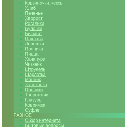
Корзиночки, кексы
Хлеб
Печенье
Хворост
Рогалики
Булочки
Бисквит
Пахлава
Лепешки
Пряники
Пицца
Хачапури
Чизкейк
Штрудель
Шарлотка
Манник
Запеканка
Пончики
Творожник
Глазурь
Коврижка
Суфле
РАЗНОЕ
Обзор интернета
Бытовые вопросы