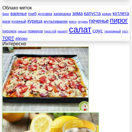
Облако меток
зима
котлета
варенье
капуста
гриб
духовка
запеканка
блин
кефир
пирог
печенье
курица
мультиварке
куриный
крем
мясо
огурец
салат
соус
помидор
пирожок
пицца
простой
рецепт
творожный
тест
торт
яблоко
Интересно