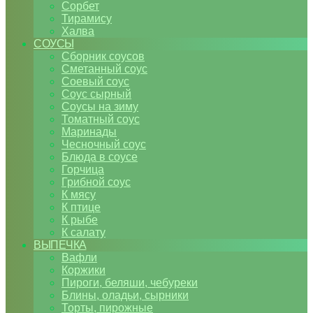
Сорбет
Тирамису
Халва
СОУСЫ
Сборник соусов
Сметанный соус
Соевый соус
Соус сырный
Соусы на зиму
Томатный соус
Маринады
Чесночный соус
Блюда в соусе
Горчица
Грибной соус
К мясу
К птице
К рыбе
К салату
ВЫПЕЧКА
Вафли
Коржики
Пироги, беляши, чебуреки
Блины, оладьи, сырники
Торты, пирожные