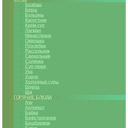
Бозбаш
Борщ
Бульоны
Капустняк
Крем-суп
Лагман
Минестроне
Окрошка
Похлебка
Рассольник
Свекольник
Солянка
Суп-пюре
Уха
Харчо
Холодные супы
Шурпа
Щи
ГОРЯЧИЕ БЛЮДА
Азу
Антрекот
Бабка
Бефстроганов
Бешбармак