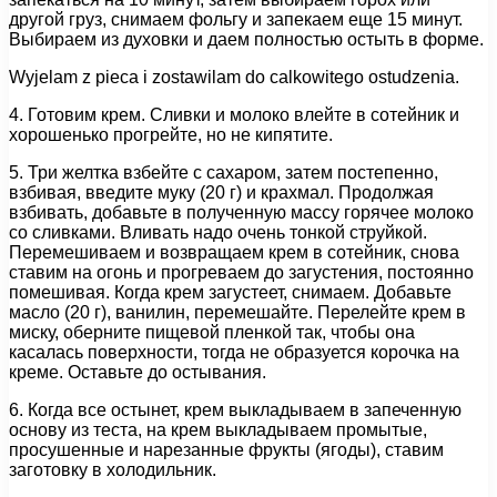
другой груз, снимаем фольгу и запекаем еще 15 минут.
Выбираем из духовки и даем полностью остыть в форме.
Wyjelam z pieca i zostawilam do calkowitego ostudzenia.
4. Готовим крем. Сливки и молоко влейте в сотейник и
хорошенько прогрейте, но не кипятите.
5. Три желтка взбейте с сахаром, затем постепенно,
взбивая, введите муку (20 г) и крахмал. Продолжая
взбивать, добавьте в полученную массу горячее молоко
со сливками. Вливать надо очень тонкой струйкой.
Перемешиваем и возвращаем крем в сотейник, снова
ставим на огонь и прогреваем до загустения, постоянно
помешивая. Когда крем загустеет, снимаем. Добавьте
масло (20 г), ванилин, перемешайте. Перелейте крем в
миску, оберните пищевой пленкой так, чтобы она
касалась поверхности, тогда не образуется корочка на
креме. Оставьте до остывания.
6. Когда все остынет, крем выкладываем в запеченную
основу из теста, на крем выкладываем промытые,
просушенные и нарезанные фрукты (ягоды), ставим
заготовку в холодильник.