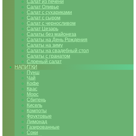
Салат из печени
Салат Оливье
Салат с сухариками
Салат с сыром
Салат с черносливом
Салат Цезарь
Салаты без майонеза
Салаты на День Рождения
Салаты на зиму
Салаты на свадебный стол
Салаты с гранатом
Слоеный салат
НАПИТКИ
Пунш
Чай
Кофе
Квас
Морс
Сбитень
Кисель
Компоты
Фруктовые
Лимонад
Газированные
Соки