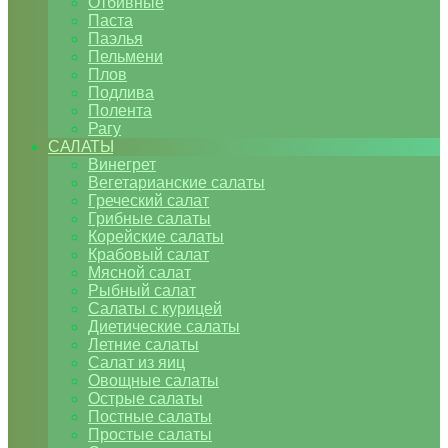
Отбивные
Паста
Паэлья
Пельмени
Плов
Подлива
Полента
Рагу
САЛАТЫ
Винегрет
Вегетарианские салаты
Греческий салат
Грибные салаты
Корейские салаты
Крабовый салат
Мясной салат
Рыбный салат
Салаты с курицей
Диетические салаты
Летние салаты
Салат из яиц
Овощные салаты
Острые салаты
Постные салаты
Простые салаты