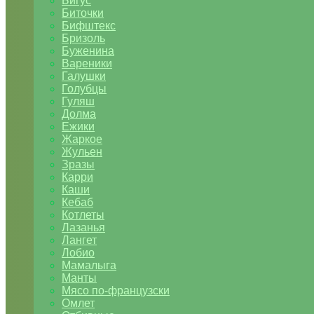
Бигус
Биточки
Бифштекс
Бризоль
Буженина
Вареники
Галушки
Голубцы
Гуляш
Долма
Ежики
Жаркое
Жульен
Зразы
Карри
Каши
Кебаб
Котлеты
Лазанья
Лангет
Лобио
Мамалыга
Манты
Мясо по-французски
Омлет