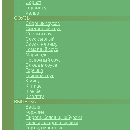
Сорбет
Тирамису
Халва
СОУСЫ
Сборник соусов
Сметанный соус
Соевый соус
Соус сырный
Соусы на зиму
Томатный соус
Маринады
Чесночный соус
Блюда в соусе
Горчица
Грибной соус
К мясу
К птице
К рыбе
К салату
ВЫПЕЧКА
Вафли
Коржики
Пироги, беляши, чебуреки
Блины, оладьи, сырники
Торты, пирожные