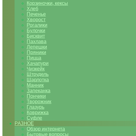
Корзиночки, кексы
Хлеб
Печенье
Хворост
Рогалики
Булочки
Бисквит
Пахлава
Лепешки
Пряники
Пицца
Хачапури
Чизкейк
Штрудель
Шарлотка
Манник
Запеканка
Пончики
Творожник
Глазурь
Коврижка
Суфле
РАЗНОЕ
Обзор интернета
Бытовые вопросы