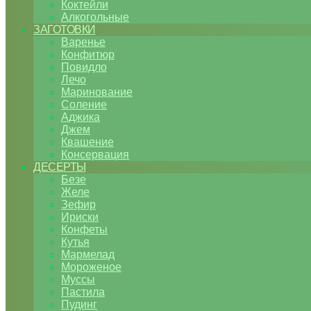
Коктейли
Алкогольные
ЗАГОТОВКИ
Варенье
Конфитюр
Повидло
Лечо
Маринование
Соление
Аджика
Джем
Квашение
Консервация
ДЕСЕРТЫ
Безе
Желе
Зефир
Ириски
Конфеты
Кутья
Мармелад
Мороженое
Муссы
Пастила
Пудинг