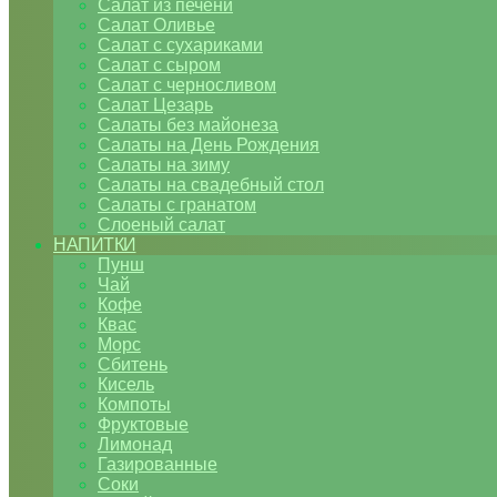
Салат из печени
Салат Оливье
Салат с сухариками
Салат с сыром
Салат с черносливом
Салат Цезарь
Салаты без майонеза
Салаты на День Рождения
Салаты на зиму
Салаты на свадебный стол
Салаты с гранатом
Слоеный салат
НАПИТКИ
Пунш
Чай
Кофе
Квас
Морс
Сбитень
Кисель
Компоты
Фруктовые
Лимонад
Газированные
Соки