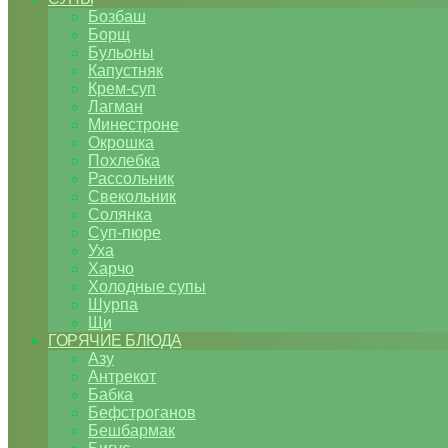
Бозбаш
Борщ
Бульоны
Капустняк
Крем-суп
Лагман
Минестроне
Окрошка
Похлебка
Рассольник
Свекольник
Солянка
Суп-пюре
Уха
Харчо
Холодные супы
Шурпа
Щи
ГОРЯЧИЕ БЛЮДА
Азу
Антрекот
Бабка
Бефстроганов
Бешбармак