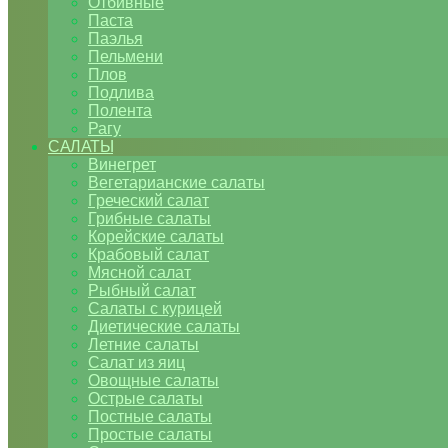
Отбивные
Паста
Паэлья
Пельмени
Плов
Подлива
Полента
Рагу
САЛАТЫ
Винегрет
Вегетарианские салаты
Греческий салат
Грибные салаты
Корейские салаты
Крабовый салат
Мясной салат
Рыбный салат
Салаты с курицей
Диетические салаты
Летние салаты
Салат из яиц
Овощные салаты
Острые салаты
Постные салаты
Простые салаты