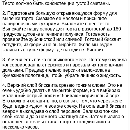
Тесто должно быть консистенции густой сметаны.
2. Подготовьте большую открывающуюся форму для
выпечки торта. Смажьте ее маслом и присыпьте
панировочными сухарями. Выложите в нее тесто.
Выпекайте нашу основу для торта в разогретой до 180
градусов духовке в течение получаса. Готовность
проверяйте зубочисткой или спичкой. Готовый бисквит
остудите, из формы не выбирайте. Желе мы будем
заливать в ту же форму, где находится бисквит.
3. У меня есть пачка персикового желе. Поэтому я купила
консервированных персиков и нарезала их тоненькими
дольками. Предварительно персики выложила на
бумажное полотенце, чтобы убрать лишнюю жидкость.
4. Верхний слой бисквита срезаю тонким слоем. Это не
очень удобно делать в закрытой форме, но я выбираю
маленький острый нож и «сбриваю» коричневый верх.
Его можно и оставить, но, в связи с тем, что через желе
будет видно «дно», я все же срежу. На остывший бисквит
веером выкладываю слой персиков. Заливаю тонкий
слой желе и даю немного «затянуться». Затем выливаю
оставшееся желе и ставлю торт в холодильник на
несколько часов.