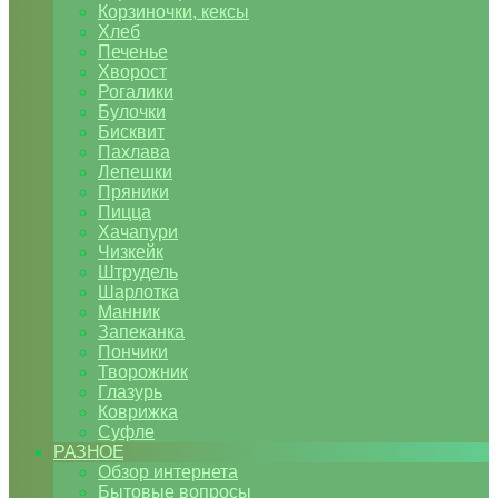
Корзиночки, кексы
Хлеб
Печенье
Хворост
Рогалики
Булочки
Бисквит
Пахлава
Лепешки
Пряники
Пицца
Хачапури
Чизкейк
Штрудель
Шарлотка
Манник
Запеканка
Пончики
Творожник
Глазурь
Коврижка
Суфле
РАЗНОЕ
Обзор интернета
Бытовые вопросы