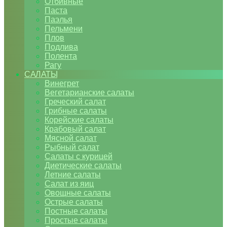
Отбивные
Паста
Паэлья
Пельмени
Плов
Подлива
Полента
Рагу
САЛАТЫ
Винегрет
Вегетарианские салаты
Греческий салат
Грибные салаты
Корейские салаты
Крабовый салат
Мясной салат
Рыбный салат
Салаты с курицей
Диетические салаты
Летние салаты
Салат из яиц
Овощные салаты
Острые салаты
Постные салаты
Простые салаты