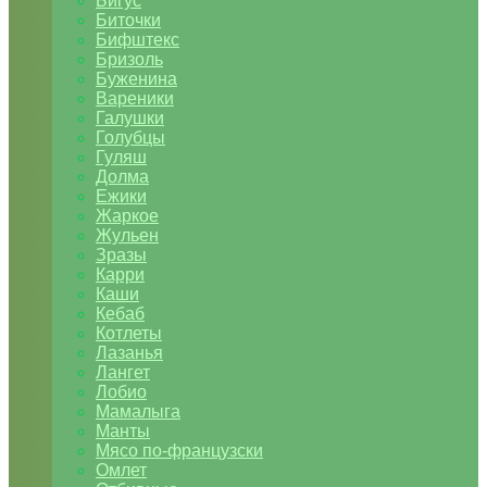
Бигус
Биточки
Бифштекс
Бризоль
Буженина
Вареники
Галушки
Голубцы
Гуляш
Долма
Ежики
Жаркое
Жульен
Зразы
Карри
Каши
Кебаб
Котлеты
Лазанья
Лангет
Лобио
Мамалыга
Манты
Мясо по-французски
Омлет