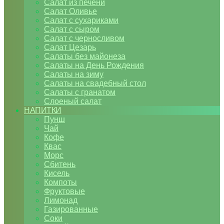
Салат из печени
Салат Оливье
Салат с сухариками
Салат с сыром
Салат с черносливом
Салат Цезарь
Салаты без майонеза
Салаты на День Рождения
Салаты на зиму
Салаты на свадебный стол
Салаты с гранатом
Слоеный салат
НАПИТКИ
Пунш
Чай
Кофе
Квас
Морс
Сбитень
Кисель
Компоты
Фруктовые
Лимонад
Газированные
Соки