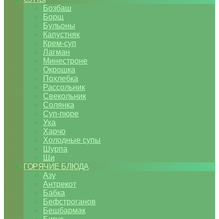
Бозбаш
Борщ
Бульоны
Капустняк
Крем-суп
Лагман
Минестроне
Окрошка
Похлебка
Рассольник
Свекольник
Солянка
Суп-пюре
Уха
Харчо
Холодные супы
Шурпа
Щи
ГОРЯЧИЕ БЛЮДА
Азу
Антрекот
Бабка
Бефстроганов
Бешбармак