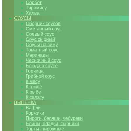
Сорбет
Тирамису
Халва
СОУСЫ
Сборник соусов
Сметанный соус
Соевый соус
Соус сырный
Соусы на зиму
Томатный соус
Маринады
Чесночный соус
Блюда в соусе
Горчица
Грибной соус
К мясу
К птице
К рыбе
К салату
ВЫПЕЧКА
Вафли
Коржики
Пироги, беляши, чебуреки
Блины, оладьи, сырники
Торты, пирожные