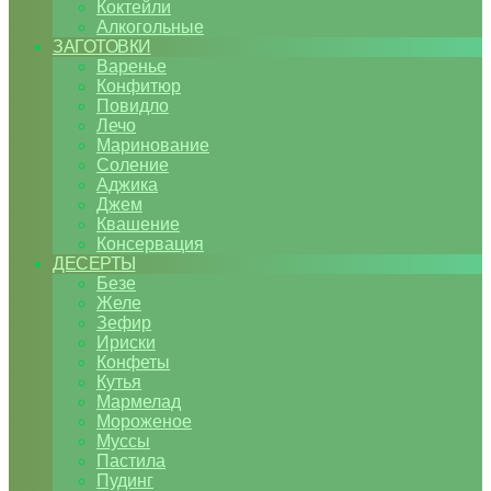
Коктейли
Алкогольные
ЗАГОТОВКИ
Варенье
Конфитюр
Повидло
Лечо
Маринование
Соление
Аджика
Джем
Квашение
Консервация
ДЕСЕРТЫ
Безе
Желе
Зефир
Ириски
Конфеты
Кутья
Мармелад
Мороженое
Муссы
Пастила
Пудинг