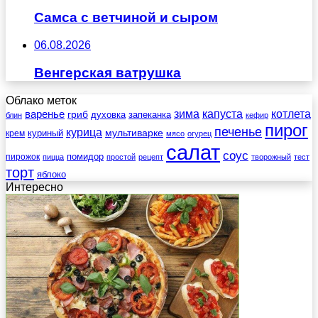
Самса с ветчиной и сыром
06.08.2026
Венгерская ватрушка
Облако меток
зима
котлета
варенье
капуста
гриб
духовка
запеканка
блин
кефир
пирог
печенье
курица
мультиварке
куриный
крем
мясо
огурец
салат
соус
помидор
пирожок
пицца
простой
рецепт
творожный
тест
торт
яблоко
Интересно