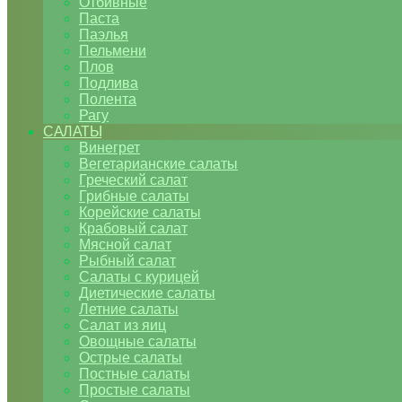
Отбивные
Паста
Паэлья
Пельмени
Плов
Подлива
Полента
Рагу
САЛАТЫ
Винегрет
Вегетарианские салаты
Греческий салат
Грибные салаты
Корейские салаты
Крабовый салат
Мясной салат
Рыбный салат
Салаты с курицей
Диетические салаты
Летние салаты
Салат из яиц
Овощные салаты
Острые салаты
Постные салаты
Простые салаты