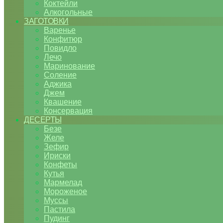
Коктейли
Алкогольные
ЗАГОТОВКИ
Варенье
Конфитюр
Повидло
Лечо
Маринование
Соление
Аджика
Джем
Квашение
Консервация
ДЕСЕРТЫ
Безе
Желе
Зефир
Ириски
Конфеты
Кутья
Мармелад
Мороженое
Муссы
Пастила
Пудинг