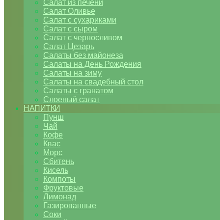
Салат из печени
Салат Оливье
Салат с сухариками
Салат с сыром
Салат с черносливом
Салат Цезарь
Салаты без майонеза
Салаты на День Рождения
Салаты на зиму
Салаты на свадебный стол
Салаты с гранатом
Слоеный салат
НАПИТКИ
Пунш
Чай
Кофе
Квас
Морс
Сбитень
Кисель
Компоты
Фруктовые
Лимонад
Газированные
Соки