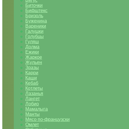
Бигус
Биточки
Бифштекс
Бризоль
Буженина
Вареники
Галушки
Голубцы
Гуляш
Долма
Ежики
Жаркое
Жульен
Зразы
Карри
Каши
Кебаб
Котлеты
Лазанья
Лангет
Лобио
Мамалыга
Манты
Мясо по-французски
Омлет