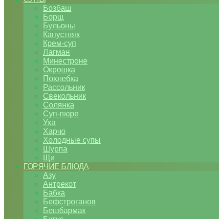
Бозбаш
Борщ
Бульоны
Капустняк
Крем-суп
Лагман
Минестроне
Окрошка
Похлебка
Рассольник
Свекольник
Солянка
Суп-пюре
Уха
Харчо
Холодные супы
Шурпа
Щи
ГОРЯЧИЕ БЛЮДА
Азу
Антрекот
Бабка
Бефстроганов
Бешбармак