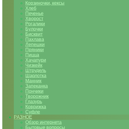
Корзиночки, кексы
Хлеб
Печенье
Хворост
Рогалики
Булочки
Бисквит
Пахлава
Лепешки
Пряники
Пицца
Хачапури
Чизкейк
Штрудель
Шарлотка
Манник
Запеканка
Пончики
Творожник
Глазурь
Коврижка
Суфле
РАЗНОЕ
Обзор интернета
Бытовые вопросы