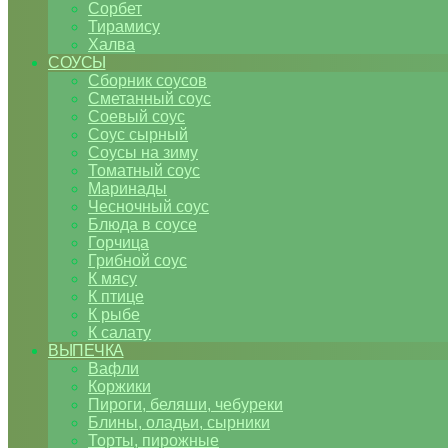
Сорбет
Тирамису
Халва
СОУСЫ
Сборник соусов
Сметанный соус
Соевый соус
Соус сырный
Соусы на зиму
Томатный соус
Маринады
Чесночный соус
Блюда в соусе
Горчица
Грибной соус
К мясу
К птице
К рыбе
К салату
ВЫПЕЧКА
Вафли
Коржики
Пироги, беляши, чебуреки
Блины, оладьи, сырники
Торты, пирожные