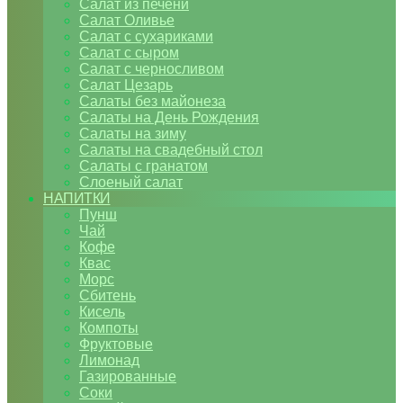
Салат из печени
Салат Оливье
Салат с сухариками
Салат с сыром
Салат с черносливом
Салат Цезарь
Салаты без майонеза
Салаты на День Рождения
Салаты на зиму
Салаты на свадебный стол
Салаты с гранатом
Слоеный салат
НАПИТКИ
Пунш
Чай
Кофе
Квас
Морс
Сбитень
Кисель
Компоты
Фруктовые
Лимонад
Газированные
Соки