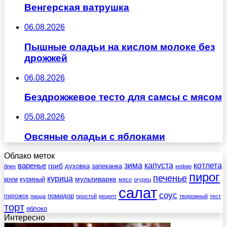
Венгерская ватрушка
06.08.2026
Пышные оладьи на кислом молоке без
дрожжей
06.08.2026
Бездрожжевое тесто для самсы с мясом
05.08.2026
Овсяные оладьи с яблоками
Облако меток
зима
котлета
варенье
капуста
гриб
духовка
запеканка
блин
кефир
пирог
печенье
курица
мультиварке
куриный
крем
мясо
огурец
салат
соус
помидор
пирожок
пицца
простой
рецепт
творожный
тест
торт
яблоко
Интересно