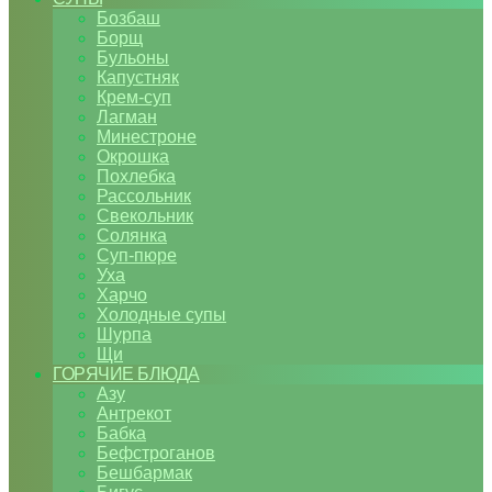
Бозбаш
Борщ
Бульоны
Капустняк
Крем-суп
Лагман
Минестроне
Окрошка
Похлебка
Рассольник
Свекольник
Солянка
Суп-пюре
Уха
Харчо
Холодные супы
Шурпа
Щи
ГОРЯЧИЕ БЛЮДА
Азу
Антрекот
Бабка
Бефстроганов
Бешбармак