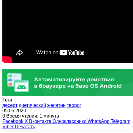
Теги
десерт
диетический
желатин
творог
05.05.2020
0
Время чтения: 1 минута
Facebook
X
Вконтакте
Одноклассники
WhatsApp
Telegram
Viber
Печатать