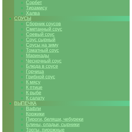
Сорбет
Тирамису
Халва
СОУСЫ
Сборник соусов
Сметанный соус
Соевый соус
Соус сырный
Соусы на зиму
Томатный соус
Маринады
Чесночный соус
Блюда в соусе
Горчица
Грибной соус
К мясу
К птице
К рыбе
К салату
ВЫПЕЧКА
Вафли
Коржики
Пироги, беляши, чебуреки
Блины, оладьи, сырники
Торты, пирожные