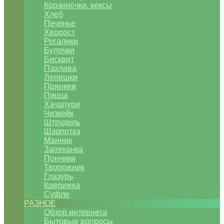
Корзиночки, кексы
Хлеб
Печенье
Хворост
Рогалики
Булочки
Бисквит
Пахлава
Лепешки
Пряники
Пицца
Хачапури
Чизкейк
Штрудель
Шарлотка
Манник
Запеканка
Пончики
Творожник
Глазурь
Коврижка
Суфле
РАЗНОЕ
Обзор интернета
Бытовые вопросы