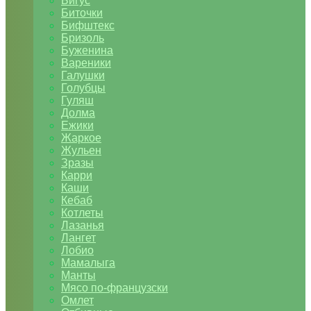
Бигус
Биточки
Бифштекс
Бризоль
Буженина
Вареники
Галушки
Голубцы
Гуляш
Долма
Ежики
Жаркое
Жульен
Зразы
Карри
Каши
Кебаб
Котлеты
Лазанья
Лангет
Лобио
Мамалыга
Манты
Мясо по-французски
Омлет