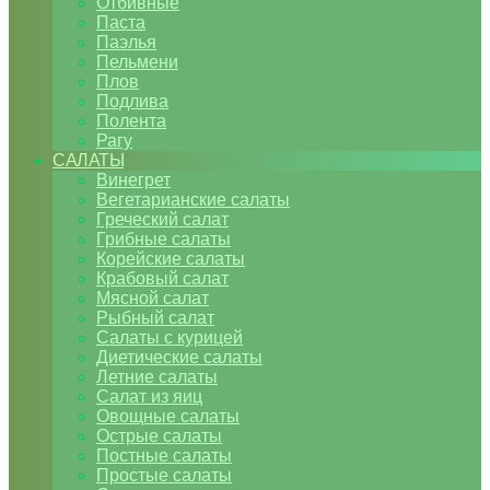
Отбивные
Паста
Паэлья
Пельмени
Плов
Подлива
Полента
Рагу
САЛАТЫ
Винегрет
Вегетарианские салаты
Греческий салат
Грибные салаты
Корейские салаты
Крабовый салат
Мясной салат
Рыбный салат
Салаты с курицей
Диетические салаты
Летние салаты
Салат из яиц
Овощные салаты
Острые салаты
Постные салаты
Простые салаты