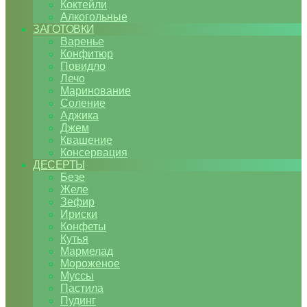
Коктейли
Алкогольные
ЗАГОТОВКИ
Варенье
Конфитюр
Повидло
Лечо
Маринование
Соление
Аджика
Джем
Квашение
Консервация
ДЕСЕРТЫ
Безе
Желе
Зефир
Ириски
Конфеты
Кутья
Мармелад
Мороженое
Муссы
Пастила
Пудинг