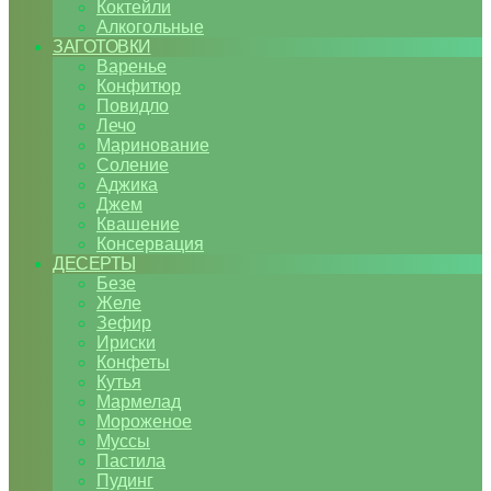
Коктейли
Алкогольные
ЗАГОТОВКИ
Варенье
Конфитюр
Повидло
Лечо
Маринование
Соление
Аджика
Джем
Квашение
Консервация
ДЕСЕРТЫ
Безе
Желе
Зефир
Ириски
Конфеты
Кутья
Мармелад
Мороженое
Муссы
Пастила
Пудинг