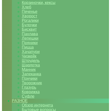
Корзиночки, кексы
Хлеб
Печенье
Хворост
Рогалики
Булочки
Бисквит
Пахлава
Лепешки
Пряники
Пицца
Хачапури
Чизкейк
Штрудель
Шарлотка
Манник
Запеканка
Пончики
Творожник
Глазурь
Коврижка
Суфле
РАЗНОЕ
Обзор интернета
Бытовые вопросы