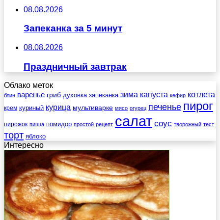
08.08.2026
Запеканка за 5 минут
08.08.2026
Праздничный завтрак
Облако меток
зима
котлета
варенье
капуста
гриб
духовка
запеканка
блин
кефир
пирог
печенье
курица
мультиварке
куриный
крем
мясо
огурец
салат
соус
помидор
пирожок
пицца
простой
рецепт
творожный
тест
торт
яблоко
Интересно