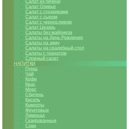
Салат из печени
Салат Оливье
Салат с сухариками
Салат с сыром
Салат с черносливом
Салат Цезарь
Салаты без майонеза
Салаты на День Рождения
Салаты на зиму
Салаты на свадебный стол
Салаты с гранатом
Слоеный салат
НАПИТКИ
Пунш
Чай
Кофе
Квас
Морс
Сбитень
Кисель
Компоты
Фруктовые
Лимонад
Газированные
Соки