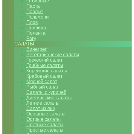
Отбивные
Паста
Паэлья
Пельмени
Плов
Подлива
Полента
Рагу
САЛАТЫ
Винегрет
Вегетарианские салаты
Греческий салат
Грибные салаты
Корейские салаты
Крабовый салат
Мясной салат
Рыбный салат
Салаты с курицей
Диетические салаты
Летние салаты
Салат из яиц
Овощные салаты
Острые салаты
Постные салаты
Простые салаты