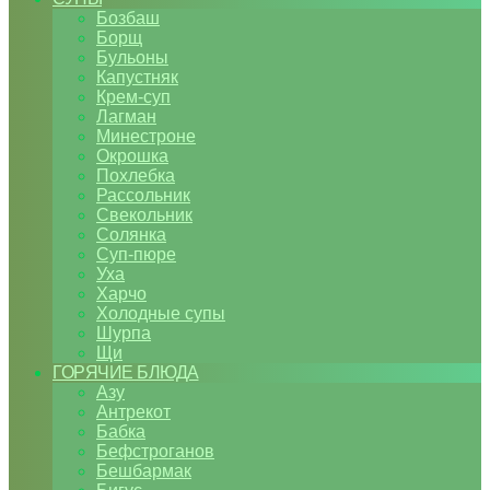
Бозбаш
Борщ
Бульоны
Капустняк
Крем-суп
Лагман
Минестроне
Окрошка
Похлебка
Рассольник
Свекольник
Солянка
Суп-пюре
Уха
Харчо
Холодные супы
Шурпа
Щи
ГОРЯЧИЕ БЛЮДА
Азу
Антрекот
Бабка
Бефстроганов
Бешбармак