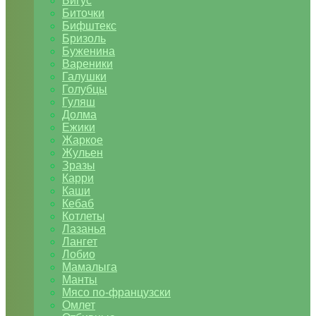
Бигус
Биточки
Бифштекс
Бризоль
Буженина
Вареники
Галушки
Голубцы
Гуляш
Долма
Ежики
Жаркое
Жульен
Зразы
Карри
Каши
Кебаб
Котлеты
Лазанья
Лангет
Лобио
Мамалыга
Манты
Мясо по-французски
Омлет