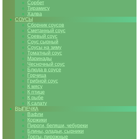
Сорбет
Тирамису
Халва
СОУСЫ
Сборник соусов
Сметанный соус
Соевый соус
Соус сырный
Соусы на зиму
Томатный соус
Маринады
Чесночный соус
Блюда в соусе
Горчица
Грибной соус
К мясу
К птице
К рыбе
К салату
ВЫПЕЧКА
Вафли
Коржики
Пироги, беляши, чебуреки
Блины, оладьи, сырники
Торты, пирожные