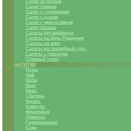
Салат из печени
Салат Оливье
Салат с сухариками
Салат с сыром
Салат с черносливом
Салат Цезарь
Салаты без майонеза
Салаты на День Рождения
Салаты на зиму
Салаты на свадебный стол
Салаты с гранатом
Слоеный салат
НАПИТКИ
Пунш
Чай
Кофе
Квас
Морс
Сбитень
Кисель
Компоты
Фруктовые
Лимонад
Газированные
Соки