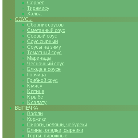
Сорбет
Тирамису
Халва
СОУСЫ
Сборник соусов
Сметанный соус
Соевый соус
Соус сырный
Соусы на зиму
Томатный соус
Маринады
Чесночный соус
Блюда в соусе
Горчица
Грибной соус
К мясу
К птице
К рыбе
К салату
ВЫПЕЧКА
Вафли
Коржики
Пироги, беляши, чебуреки
Блины, оладьи, сырники
Торты, пирожные