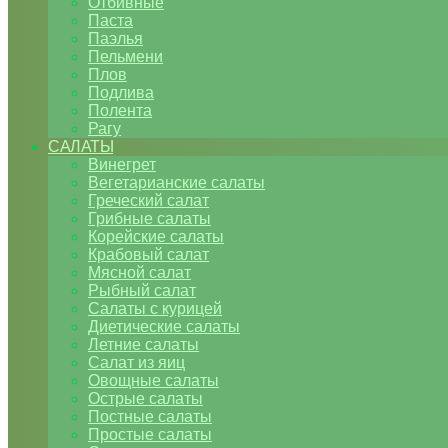
Отбивные
Паста
Паэлья
Пельмени
Плов
Подлива
Полента
Рагу
САЛАТЫ
Винегрет
Вегетарианские салаты
Греческий салат
Грибные салаты
Корейские салаты
Крабовый салат
Мясной салат
Рыбный салат
Салаты с курицей
Диетические салаты
Летние салаты
Салат из яиц
Овощные салаты
Острые салаты
Постные салаты
Простые салаты