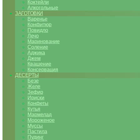
Коктейли
Алкогольные
ЗАГОТОВКИ
Варенье
Конфитюр
Повидло
Лечо
Маринование
Соление
Аджика
Джем
Квашение
Консервация
ДЕСЕРТЫ
Безе
Желе
Зефир
Ириски
Конфеты
Кутья
Мармелад
Мороженое
Муссы
Пастила
Пудинг