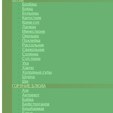
Бозбаш
Борщ
Бульоны
Капустняк
Крем-суп
Лагман
Минестроне
Окрошка
Похлебка
Рассольник
Свекольник
Солянка
Суп-пюре
Уха
Харчо
Холодные супы
Шурпа
Щи
ГОРЯЧИЕ БЛЮДА
Азу
Антрекот
Бабка
Бефстроганов
Бешбармак