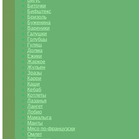
Бигус
Биточки
Бифштекс
Бризоль
Буженина
Вареники
Галушки
Голубцы
Гуляш
Долма
Ежики
Жаркое
Жульен
Зразы
Карри
Каши
Кебаб
Котлеты
Лазанья
Лангет
Лобио
Мамалыга
Манты
Мясо по-французски
Омлет