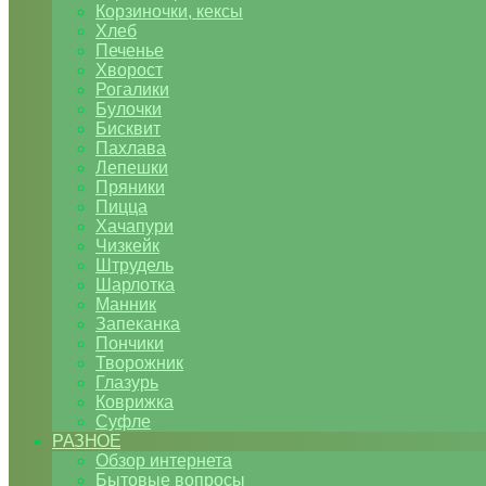
Корзиночки, кексы
Хлеб
Печенье
Хворост
Рогалики
Булочки
Бисквит
Пахлава
Лепешки
Пряники
Пицца
Хачапури
Чизкейк
Штрудель
Шарлотка
Манник
Запеканка
Пончики
Творожник
Глазурь
Коврижка
Суфле
РАЗНОЕ
Обзор интернета
Бытовые вопросы