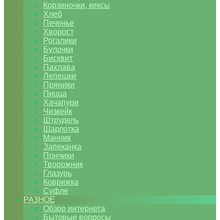
Корзиночки, кексы
Хлеб
Печенье
Хворост
Рогалики
Булочки
Бисквит
Пахлава
Лепешки
Пряники
Пицца
Хачапури
Чизкейк
Штрудель
Шарлотка
Манник
Запеканка
Пончики
Творожник
Глазурь
Коврижка
Суфле
РАЗНОЕ
Обзор интернета
Бытовые вопросы