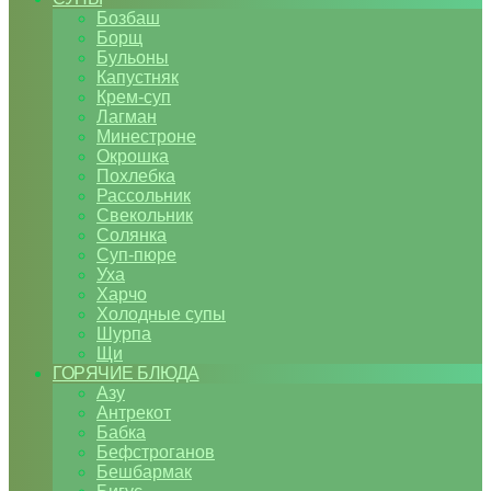
Бозбаш
Борщ
Бульоны
Капустняк
Крем-суп
Лагман
Минестроне
Окрошка
Похлебка
Рассольник
Свекольник
Солянка
Суп-пюре
Уха
Харчо
Холодные супы
Шурпа
Щи
ГОРЯЧИЕ БЛЮДА
Азу
Антрекот
Бабка
Бефстроганов
Бешбармак