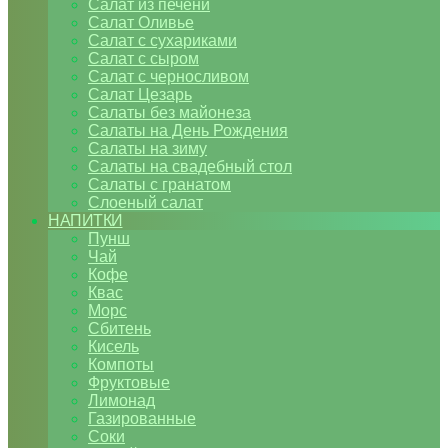
Салат из печени
Салат Оливье
Салат с сухариками
Салат с сыром
Салат с черносливом
Салат Цезарь
Салаты без майонеза
Салаты на День Рождения
Салаты на зиму
Салаты на свадебный стол
Салаты с гранатом
Слоеный салат
НАПИТКИ
Пунш
Чай
Кофе
Квас
Морс
Сбитень
Кисель
Компоты
Фруктовые
Лимонад
Газированные
Соки