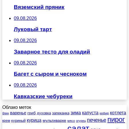
Вяземский пряник
09.08.2026
Луковый тарт
09.08.2026
Заварное тесто для оладий
09.08.2026
Багет с сыром и чесноком
09.08.2026
Кавказские чебуреки
Облако меток
зима
котлета
варенье
капуста
гриб
духовка
запеканка
блин
кефир
пирог
печенье
курица
мультиварке
куриный
крем
мясо
огурец
салат