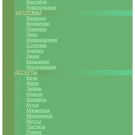
Коктейли
Алкогольные
ЗАГОТОВКИ
Варенье
Конфитюр
Повидло
Лечо
Маринование
Соление
Аджика
Джем
Квашение
Консервация
ДЕСЕРТЫ
Безе
Желе
Зефир
Ириски
Конфеты
Кутья
Мармелад
Мороженое
Муссы
Пастила
Пудинг