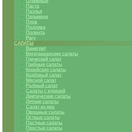
Отбивные
Паста
Паэлья
Пельмени
Плов
Подлива
Полента
Рагу
САЛАТЫ
Винегрет
Вегетарианские салаты
Греческий салат
Грибные салаты
Корейские салаты
Крабовый салат
Мясной салат
Рыбный салат
Салаты с курицей
Диетические салаты
Летние салаты
Салат из яиц
Овощные салаты
Острые салаты
Постные салаты
Простые салаты