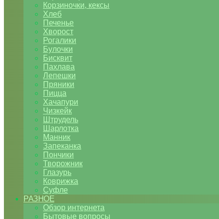
Корзиночки, кексы
Хлеб
Печенье
Хворост
Рогалики
Булочки
Бисквит
Пахлава
Лепешки
Пряники
Пицца
Хачапури
Чизкейк
Штрудель
Шарлотка
Манник
Запеканка
Пончики
Творожник
Глазурь
Коврижка
Суфле
РАЗНОЕ
Обзор интернета
Бытовые вопросы