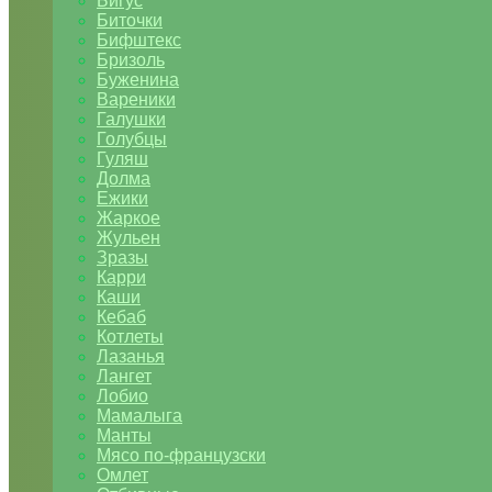
Бигус
Биточки
Бифштекс
Бризоль
Буженина
Вареники
Галушки
Голубцы
Гуляш
Долма
Ежики
Жаркое
Жульен
Зразы
Карри
Каши
Кебаб
Котлеты
Лазанья
Лангет
Лобио
Мамалыга
Манты
Мясо по-французски
Омлет