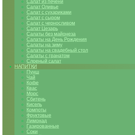
Салат из печени
Салат Оливье
Салат с сухариками
Салат с сыром
Салат с черносливом
Салат Цезарь
Салаты без майонеза
Салаты на День Рождения
Салаты на зиму
Салаты на свадебный стол
Салаты с гранатом
Слоеный салат
НАПИТКИ
Пунш
Чай
Кофе
Квас
Морс
Сбитень
Кисель
Компоты
Фруктовые
Лимонад
Газированные
Соки