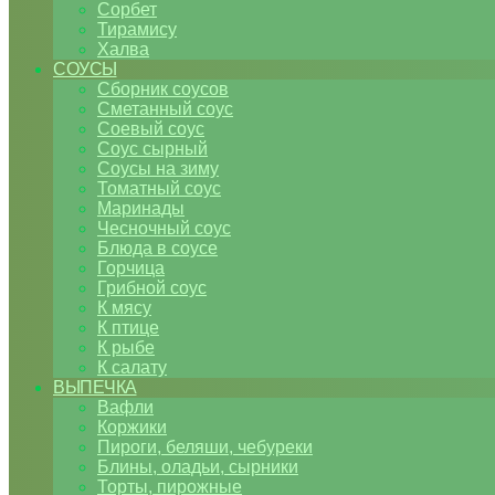
Сорбет
Тирамису
Халва
СОУСЫ
Сборник соусов
Сметанный соус
Соевый соус
Соус сырный
Соусы на зиму
Томатный соус
Маринады
Чесночный соус
Блюда в соусе
Горчица
Грибной соус
К мясу
К птице
К рыбе
К салату
ВЫПЕЧКА
Вафли
Коржики
Пироги, беляши, чебуреки
Блины, оладьи, сырники
Торты, пирожные