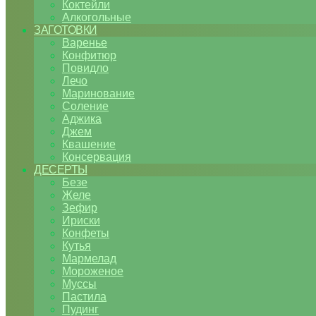
Коктейли
Алкогольные
ЗАГОТОВКИ
Варенье
Конфитюр
Повидло
Лечо
Маринование
Соление
Аджика
Джем
Квашение
Консервация
ДЕСЕРТЫ
Безе
Желе
Зефир
Ириски
Конфеты
Кутья
Мармелад
Мороженое
Муссы
Пастила
Пудинг