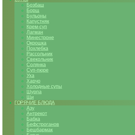
Бозбаш
Борщ
Бульоны
Капустняк
Крем-суп
Лагман
Минестроне
Окрошка
Похлебка
Рассольник
Свекольник
Солянка
Суп-пюре
Уха
Харчо
Холодные супы
Шурпа
Щи
ГОРЯЧИЕ БЛЮДА
Азу
Антрекот
Бабка
Бефстроганов
Бешбармак