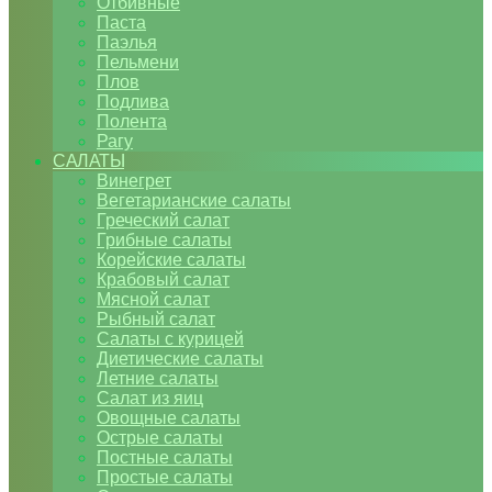
Отбивные
Паста
Паэлья
Пельмени
Плов
Подлива
Полента
Рагу
САЛАТЫ
Винегрет
Вегетарианские салаты
Греческий салат
Грибные салаты
Корейские салаты
Крабовый салат
Мясной салат
Рыбный салат
Салаты с курицей
Диетические салаты
Летние салаты
Салат из яиц
Овощные салаты
Острые салаты
Постные салаты
Простые салаты