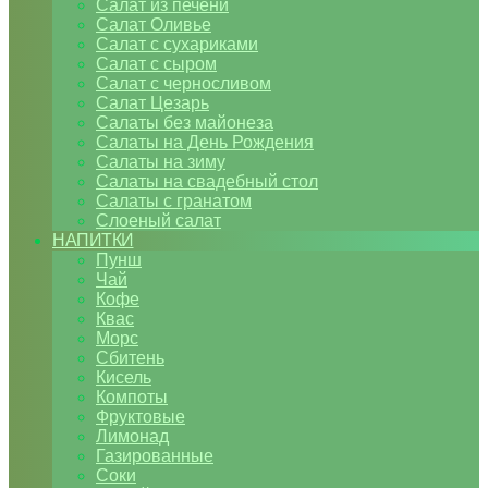
Салат из печени
Салат Оливье
Салат с сухариками
Салат с сыром
Салат с черносливом
Салат Цезарь
Салаты без майонеза
Салаты на День Рождения
Салаты на зиму
Салаты на свадебный стол
Салаты с гранатом
Слоеный салат
НАПИТКИ
Пунш
Чай
Кофе
Квас
Морс
Сбитень
Кисель
Компоты
Фруктовые
Лимонад
Газированные
Соки