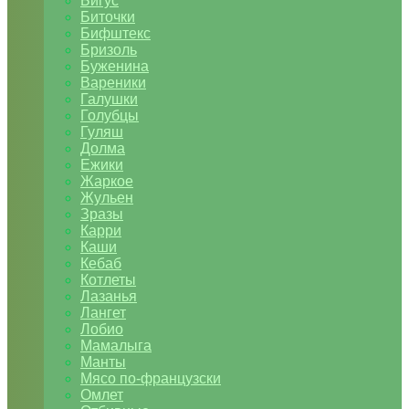
Бигус
Биточки
Бифштекс
Бризоль
Буженина
Вареники
Галушки
Голубцы
Гуляш
Долма
Ежики
Жаркое
Жульен
Зразы
Карри
Каши
Кебаб
Котлеты
Лазанья
Лангет
Лобио
Мамалыга
Манты
Мясо по-французски
Омлет