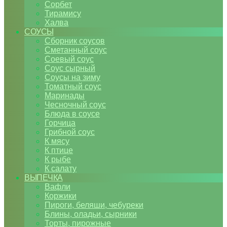
Сорбет
Тирамису
Халва
СОУСЫ
Сборник соусов
Сметанный соус
Соевый соус
Соус сырный
Соусы на зиму
Томатный соус
Маринады
Чесночный соус
Блюда в соусе
Горчица
Грибной соус
К мясу
К птице
К рыбе
К салату
ВЫПЕЧКА
Вафли
Коржики
Пироги, беляши, чебуреки
Блины, оладьи, сырники
Торты, пирожные