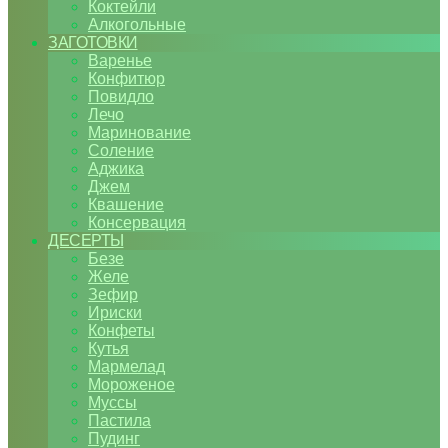
Коктейли
Алкогольные
ЗАГОТОВКИ
Варенье
Конфитюр
Повидло
Лечо
Маринование
Соление
Аджика
Джем
Квашение
Консервация
ДЕСЕРТЫ
Безе
Желе
Зефир
Ириски
Конфеты
Кутья
Мармелад
Мороженое
Муссы
Пастила
Пудинг