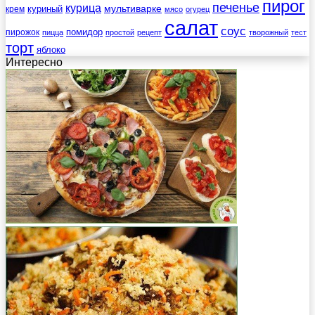
пирог
печенье
курица
мультиварке
куриный
крем
мясо
огурец
салат
соус
помидор
пирожок
пицца
простой
рецепт
творожный
тест
торт
яблоко
Интересно