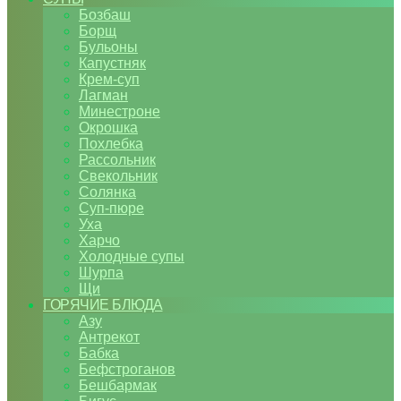
Бозбаш
Борщ
Бульоны
Капустняк
Крем-суп
Лагман
Минестроне
Окрошка
Похлебка
Рассольник
Свекольник
Солянка
Суп-пюре
Уха
Харчо
Холодные супы
Шурпа
Щи
ГОРЯЧИЕ БЛЮДА
Азу
Антрекот
Бабка
Бефстроганов
Бешбармак