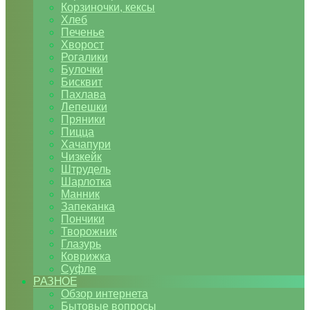
Корзиночки, кексы
Хлеб
Печенье
Хворост
Рогалики
Булочки
Бисквит
Пахлава
Лепешки
Пряники
Пицца
Хачапури
Чизкейк
Штрудель
Шарлотка
Манник
Запеканка
Пончики
Творожник
Глазурь
Коврижка
Суфле
РАЗНОЕ
Обзор интернета
Бытовые вопросы