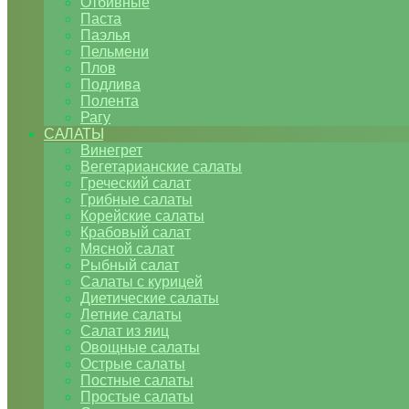
Отбивные
Паста
Паэлья
Пельмени
Плов
Подлива
Полента
Рагу
САЛАТЫ
Винегрет
Вегетарианские салаты
Греческий салат
Грибные салаты
Корейские салаты
Крабовый салат
Мясной салат
Рыбный салат
Салаты с курицей
Диетические салаты
Летние салаты
Салат из яиц
Овощные салаты
Острые салаты
Постные салаты
Простые салаты