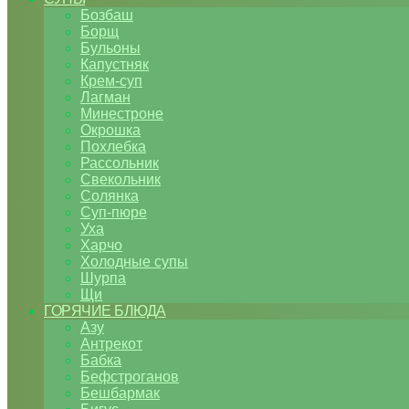
Бозбаш
Борщ
Бульоны
Капустняк
Крем-суп
Лагман
Минестроне
Окрошка
Похлебка
Рассольник
Свекольник
Солянка
Суп-пюре
Уха
Харчо
Холодные супы
Шурпа
Щи
ГОРЯЧИЕ БЛЮДА
Азу
Антрекот
Бабка
Бефстроганов
Бешбармак