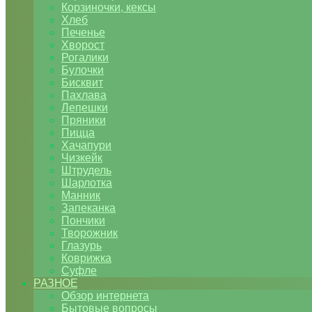
Корзиночки, кексы
Хлеб
Печенье
Хворост
Рогалики
Булочки
Бисквит
Пахлава
Лепешки
Пряники
Пицца
Хачапури
Чизкейк
Штрудель
Шарлотка
Манник
Запеканка
Пончики
Творожник
Глазурь
Коврижка
Суфле
РАЗНОЕ
Обзор интернета
Бытовые вопросы