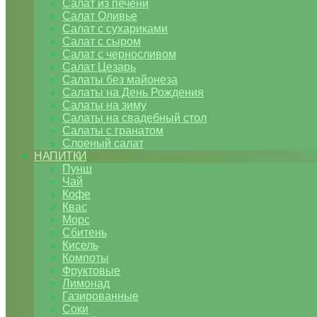
Салат из печени
Салат Оливье
Салат с сухариками
Салат с сыром
Салат с черносливом
Салат Цезарь
Салаты без майонеза
Салаты на День Рождения
Салаты на зиму
Салаты на свадебный стол
Салаты с гранатом
Слоеный салат
НАПИТКИ
Пунш
Чай
Кофе
Квас
Морс
Сбитень
Кисель
Компоты
Фруктовые
Лимонад
Газированные
Соки