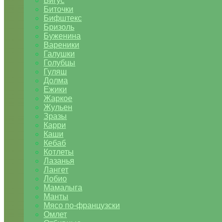
Бигус
Биточки
Бифштекс
Бризоль
Буженина
Вареники
Галушки
Голубцы
Гуляш
Долма
Ежики
Жаркое
Жульен
Зразы
Карри
Каши
Кебаб
Котлеты
Лазанья
Лангет
Лобио
Мамалыга
Манты
Мясо по-французски
Омлет