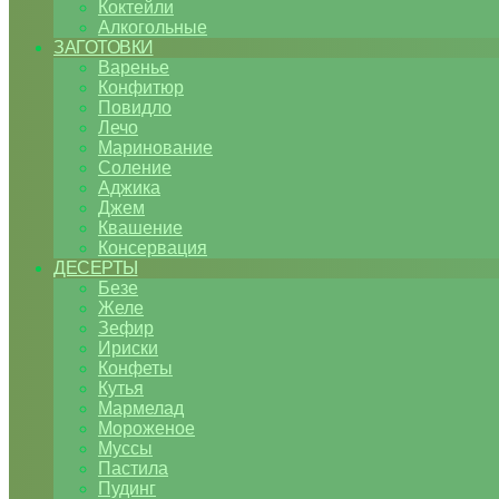
Коктейли
Алкогольные
ЗАГОТОВКИ
Варенье
Конфитюр
Повидло
Лечо
Маринование
Соление
Аджика
Джем
Квашение
Консервация
ДЕСЕРТЫ
Безе
Желе
Зефир
Ириски
Конфеты
Кутья
Мармелад
Мороженое
Муссы
Пастила
Пудинг