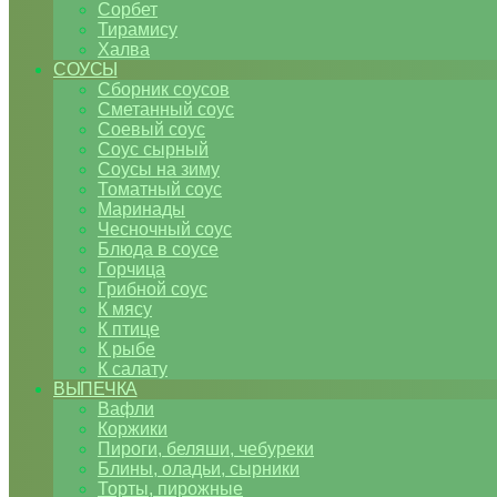
Сорбет
Тирамису
Халва
СОУСЫ
Сборник соусов
Сметанный соус
Соевый соус
Соус сырный
Соусы на зиму
Томатный соус
Маринады
Чесночный соус
Блюда в соусе
Горчица
Грибной соус
К мясу
К птице
К рыбе
К салату
ВЫПЕЧКА
Вафли
Коржики
Пироги, беляши, чебуреки
Блины, оладьи, сырники
Торты, пирожные