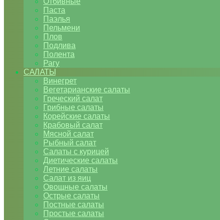
Отбивные
Паста
Паэлья
Пельмени
Плов
Подлива
Полента
Рагу
САЛАТЫ
Винегрет
Вегетарианские салаты
Греческий салат
Грибные салаты
Корейские салаты
Крабовый салат
Мясной салат
Рыбный салат
Салаты с курицей
Диетические салаты
Летние салаты
Салат из яиц
Овощные салаты
Острые салаты
Постные салаты
Простые салаты