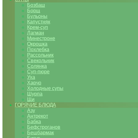
Бозбаш
Борщ
Бульоны
Капустняк
Крем-суп
Лагман
Минестроне
Окрошка
Похлебка
Рассольник
Свекольник
Солянка
Суп-пюре
Уха
Харчо
Холодные супы
Шурпа
Щи
ГОРЯЧИЕ БЛЮДА
Азу
Антрекот
Бабка
Бефстроганов
Бешбармак