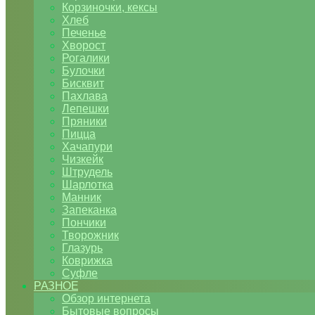
Корзиночки, кексы
Хлеб
Печенье
Хворост
Рогалики
Булочки
Бисквит
Пахлава
Лепешки
Пряники
Пицца
Хачапури
Чизкейк
Штрудель
Шарлотка
Манник
Запеканка
Пончики
Творожник
Глазурь
Коврижка
Суфле
РАЗНОЕ
Обзор интернета
Бытовые вопросы