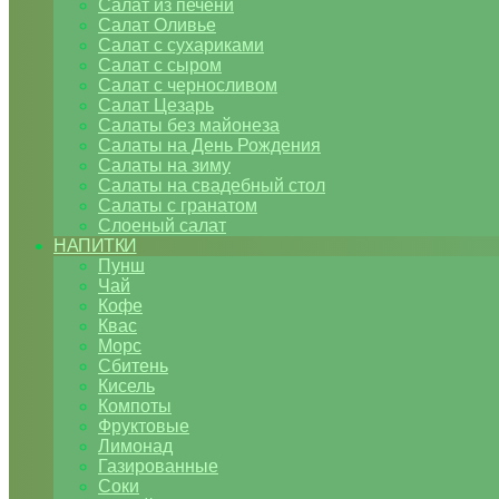
Салат из печени
Салат Оливье
Салат с сухариками
Салат с сыром
Салат с черносливом
Салат Цезарь
Салаты без майонеза
Салаты на День Рождения
Салаты на зиму
Салаты на свадебный стол
Салаты с гранатом
Слоеный салат
НАПИТКИ
Пунш
Чай
Кофе
Квас
Морс
Сбитень
Кисель
Компоты
Фруктовые
Лимонад
Газированные
Соки