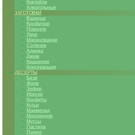
Коктейли
Алкогольные
ЗАГОТОВКИ
Варенье
Конфитюр
Повидло
Лечо
Маринование
Соление
Аджика
Джем
Квашение
Консервация
ДЕСЕРТЫ
Безе
Желе
Зефир
Ириски
Конфеты
Кутья
Мармелад
Мороженое
Муссы
Пастила
Пудинг