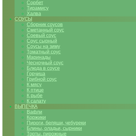
Сорбет
Тирамису
Халва
СОУСЫ
Сборник соусов
Сметанный соус
Соевый соус
Соус сырный
Соусы на зиму
Томатный соус
Маринады
Чесночный соус
Блюда в соусе
Горчица
Грибной соус
К мясу
К птице
К рыбе
К салату
ВЫПЕЧКА
Вафли
Коржики
Пироги, беляши, чебуреки
Блины, оладьи, сырники
Торты, пирожные