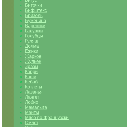
Бигус
Биточки
Бифштекс
Бризоль
Буженина
Вареники
Галушки
Голубцы
Гуляш
Долма
Ежики
Жаркое
Жульен
Зразы
Карри
Каши
Кебаб
Котлеты
Лазанья
Лангет
Лобио
Мамалыга
Манты
Мясо по-французски
Омлет