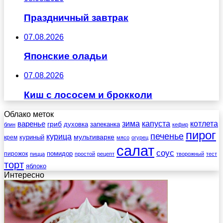
Праздничный завтрак
07.08.2026
Японские оладьи
07.08.2026
Киш с лососем и брокколи
Облако меток
зима
котлета
варенье
капуста
гриб
духовка
запеканка
блин
кефир
пирог
печенье
курица
мультиварке
куриный
крем
мясо
огурец
салат
соус
помидор
пирожок
пицца
простой
рецепт
творожный
тест
торт
яблоко
Интересно