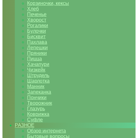
Корзиночки, кексы
Хлеб
Печенье
Хворост
Рогалики
Булочки
Бисквит
Пахлава
Лепешки
Пряники
Пицца
Хачапури
Чизкейк
Штрудель
Шарлотка
Манник
Запеканка
Пончики
Творожник
Глазурь
Коврижка
Суфле
РАЗНОЕ
Обзор интернета
Бытовые вопросы