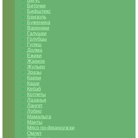
Бигус
Биточки
Бифштекс
Бризоль
Буженина
Вареники
Галушки
Голубцы
Гуляш
Долма
Ежики
Жаркое
Жульен
Зразы
Карри
Каши
Кебаб
Котлеты
Лазанья
Лангет
Лобио
Мамалыга
Манты
Мясо по-французски
Омлет