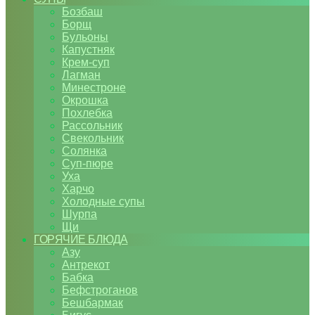
Бозбаш
Борщ
Бульоны
Капустняк
Крем-суп
Лагман
Минестроне
Окрошка
Похлебка
Рассольник
Свекольник
Солянка
Суп-пюре
Уха
Харчо
Холодные супы
Шурпа
Щи
ГОРЯЧИЕ БЛЮДА
Азу
Антрекот
Бабка
Бефстроганов
Бешбармак