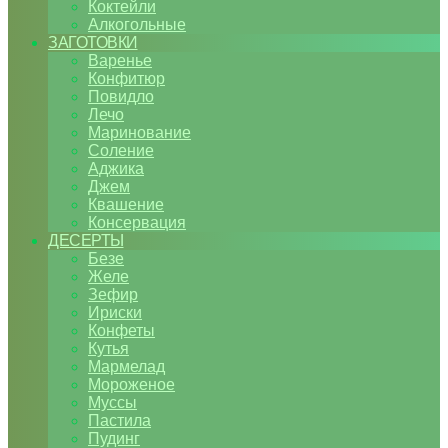
Коктейли
Алкогольные
ЗАГОТОВКИ
Варенье
Конфитюр
Повидло
Лечо
Маринование
Соление
Аджика
Джем
Квашение
Консервация
ДЕСЕРТЫ
Безе
Желе
Зефир
Ириски
Конфеты
Кутья
Мармелад
Мороженое
Муссы
Пастила
Пудинг