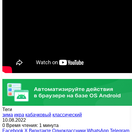
Теги
зима
икра
кабачковый
классический
10.08.2022
0
Время чтения: 1 минута
Facebook
X
Вконтакте
Одноклассники
WhatsApp
Telegram