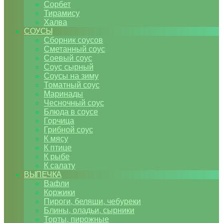
Сорбет
Тирамису
Халва
СОУСЫ
Сборник соусов
Сметанный соус
Соевый соус
Соус сырный
Соусы на зиму
Томатный соус
Маринады
Чесночный соус
Блюда в соусе
Горчица
Грибной соус
К мясу
К птице
К рыбе
К салату
ВЫПЕЧКА
Вафли
Коржики
Пироги, беляши, чебуреки
Блины, оладьи, сырники
Торты, пирожные