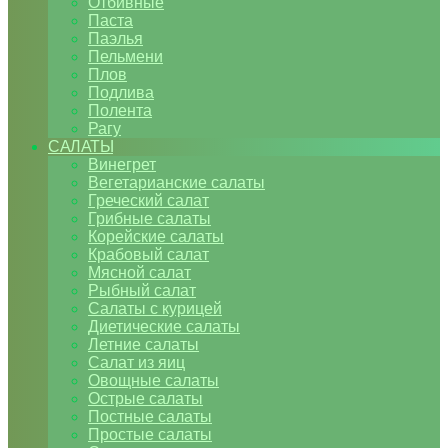
Отбивные
Паста
Паэлья
Пельмени
Плов
Подлива
Полента
Рагу
САЛАТЫ
Винегрет
Вегетарианские салаты
Греческий салат
Грибные салаты
Корейские салаты
Крабовый салат
Мясной салат
Рыбный салат
Салаты с курицей
Диетические салаты
Летние салаты
Салат из яиц
Овощные салаты
Острые салаты
Постные салаты
Простые салаты