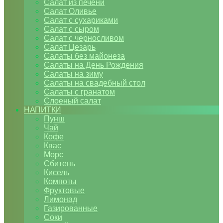
Салат из печени
Салат Оливье
Салат с сухариками
Салат с сыром
Салат с черносливом
Салат Цезарь
Салаты без майонеза
Салаты на День Рождения
Салаты на зиму
Салаты на свадебный стол
Салаты с гранатом
Слоеный салат
НАПИТКИ
Пунш
Чай
Кофе
Квас
Морс
Сбитень
Кисель
Компоты
Фруктовые
Лимонад
Газированные
Соки