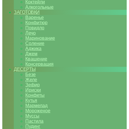
Коктейли
Алкогольные
ЗАГОТОВКИ
Варенье
Конфитюр
Повидло
Лечо
Маринование
Соление
Аджика
Джем
Квашение
Консервация
ДЕСЕРТЫ
Безе
Желе
Зефир
Ириски
Конфеты
Кутья
Мармелад
Мороженое
Муссы
Пастила
Пудинг