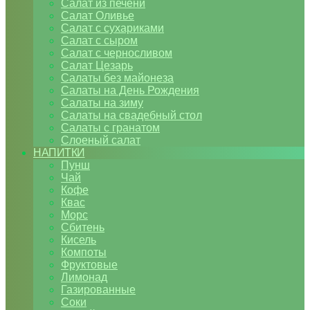
Салат из печени
Салат Оливье
Салат с сухариками
Салат с сыром
Салат с черносливом
Салат Цезарь
Салаты без майонеза
Салаты на День Рождения
Салаты на зиму
Салаты на свадебный стол
Салаты с гранатом
Слоеный салат
НАПИТКИ
Пунш
Чай
Кофе
Квас
Морс
Сбитень
Кисель
Компоты
Фруктовые
Лимонад
Газированные
Соки