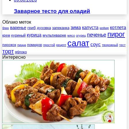
Заварное тесто для оладий
Облако меток
зима
котлета
варенье
капуста
гриб
духовка
запеканка
блин
кефир
пирог
печенье
курица
мультиварке
куриный
крем
мясо
огурец
салат
соус
помидор
пирожок
пицца
простой
рецепт
творожный
тест
торт
яблоко
Интересно