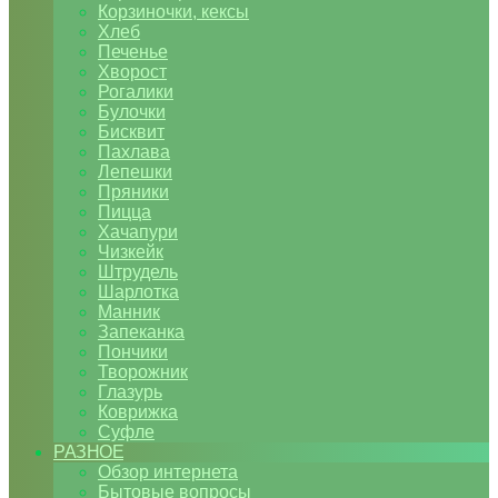
Корзиночки, кексы
Хлеб
Печенье
Хворост
Рогалики
Булочки
Бисквит
Пахлава
Лепешки
Пряники
Пицца
Хачапури
Чизкейк
Штрудель
Шарлотка
Манник
Запеканка
Пончики
Творожник
Глазурь
Коврижка
Суфле
РАЗНОЕ
Обзор интернета
Бытовые вопросы