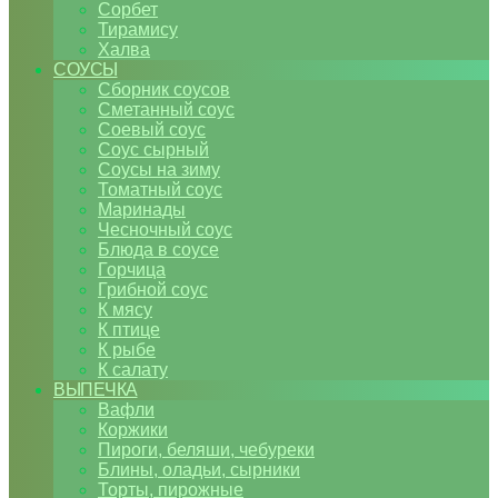
Сорбет
Тирамису
Халва
СОУСЫ
Сборник соусов
Сметанный соус
Соевый соус
Соус сырный
Соусы на зиму
Томатный соус
Маринады
Чесночный соус
Блюда в соусе
Горчица
Грибной соус
К мясу
К птице
К рыбе
К салату
ВЫПЕЧКА
Вафли
Коржики
Пироги, беляши, чебуреки
Блины, оладьи, сырники
Торты, пирожные