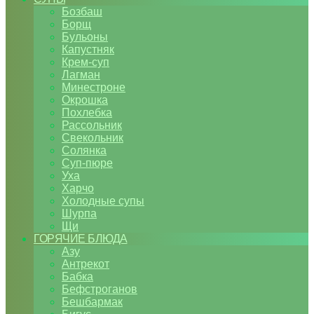
Бозбаш
Борщ
Бульоны
Капустняк
Крем-суп
Лагман
Минестроне
Окрошка
Похлебка
Рассольник
Свекольник
Солянка
Суп-пюре
Уха
Харчо
Холодные супы
Шурпа
Щи
ГОРЯЧИЕ БЛЮДА
Азу
Антрекот
Бабка
Бефстроганов
Бешбармак