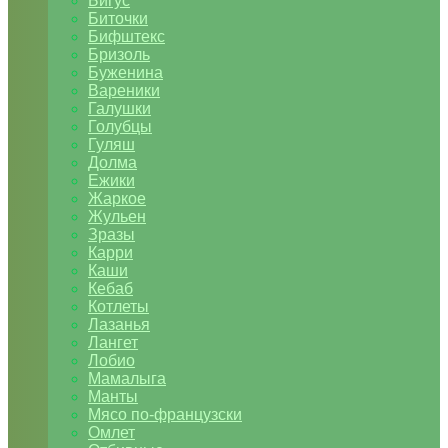
Бигус
Биточки
Бифштекс
Бризоль
Буженина
Вареники
Галушки
Голубцы
Гуляш
Долма
Ежики
Жаркое
Жульен
Зразы
Карри
Каши
Кебаб
Котлеты
Лазанья
Лангет
Лобио
Мамалыга
Манты
Мясо по-французски
Омлет