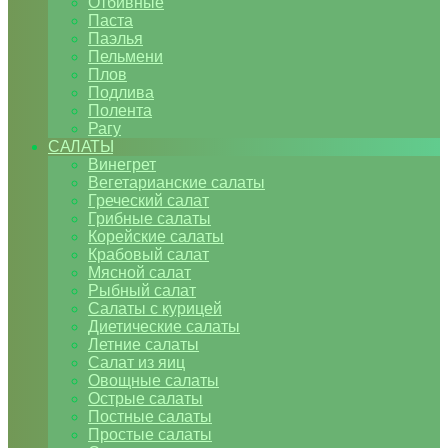
Отбивные
Паста
Паэлья
Пельмени
Плов
Подлива
Полента
Рагу
САЛАТЫ
Винегрет
Вегетарианские салаты
Греческий салат
Грибные салаты
Корейские салаты
Крабовый салат
Мясной салат
Рыбный салат
Салаты с курицей
Диетические салаты
Летние салаты
Салат из яиц
Овощные салаты
Острые салаты
Постные салаты
Простые салаты