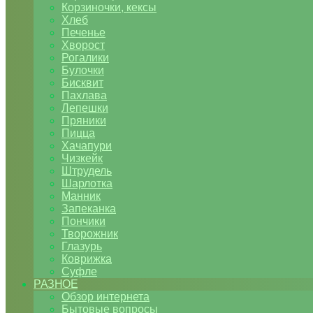
Корзиночки, кексы
Хлеб
Печенье
Хворост
Рогалики
Булочки
Бисквит
Пахлава
Лепешки
Пряники
Пицца
Хачапури
Чизкейк
Штрудель
Шарлотка
Манник
Запеканка
Пончики
Творожник
Глазурь
Коврижка
Суфле
РАЗНОЕ
Обзор интернета
Бытовые вопросы