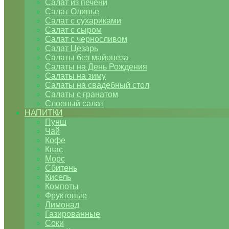
Салат из печени
Салат Оливье
Салат с сухариками
Салат с сыром
Салат с черносливом
Салат Цезарь
Салаты без майонеза
Салаты на День Рождения
Салаты на зиму
Салаты на свадебный стол
Салаты с гранатом
Слоеный салат
НАПИТКИ
Пунш
Чай
Кофе
Квас
Морс
Сбитень
Кисель
Компоты
Фруктовые
Лимонад
Газированные
Соки