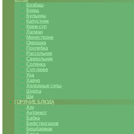
Бозбаш
Борщ
Бульоны
Капустняк
Крем-суп
Лагман
Минестроне
Окрошка
Похлебка
Рассольник
Свекольник
Солянка
Суп-пюре
Уха
Харчо
Холодные супы
Шурпа
Щи
ГОРЯЧИЕ БЛЮДА
Азу
Антрекот
Бабка
Бефстроганов
Бешбармак