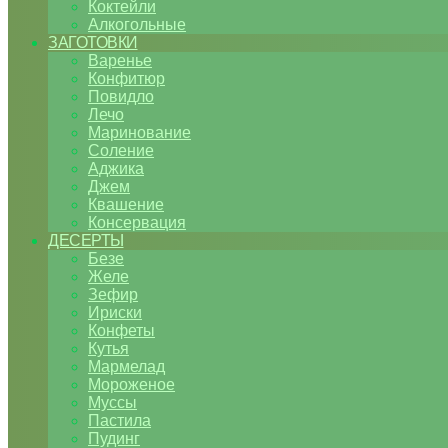
Коктейли
Алкогольные
ЗАГОТОВКИ
Варенье
Конфитюр
Повидло
Лечо
Маринование
Соление
Аджика
Джем
Квашение
Консервация
ДЕСЕРТЫ
Безе
Желе
Зефир
Ириски
Конфеты
Кутья
Мармелад
Мороженое
Муссы
Пастила
Пудинг