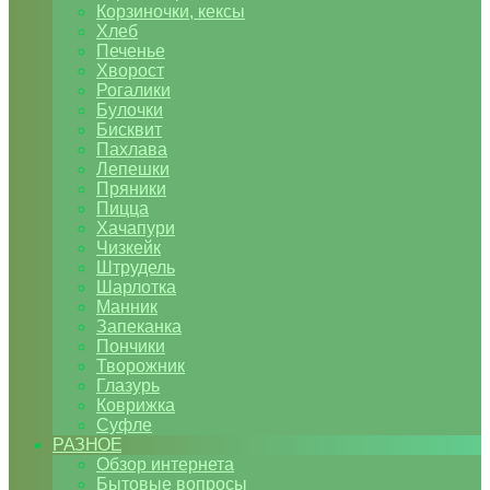
Корзиночки, кексы
Хлеб
Печенье
Хворост
Рогалики
Булочки
Бисквит
Пахлава
Лепешки
Пряники
Пицца
Хачапури
Чизкейк
Штрудель
Шарлотка
Манник
Запеканка
Пончики
Творожник
Глазурь
Коврижка
Суфле
РАЗНОЕ
Обзор интернета
Бытовые вопросы