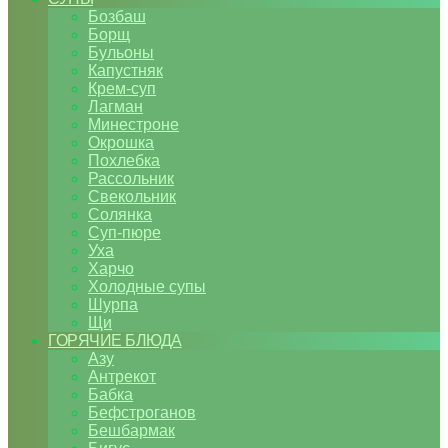
Бозбаш
Борщ
Бульоны
Капустняк
Крем-суп
Лагман
Минестроне
Окрошка
Похлебка
Рассольник
Свекольник
Солянка
Суп-пюре
Уха
Харчо
Холодные супы
Шурпа
Щи
ГОРЯЧИЕ БЛЮДА
Азу
Антрекот
Бабка
Бефстроганов
Бешбармак