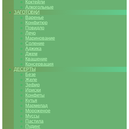
Коктейли
Алкогольные
ЗАГОТОВКИ
Варенье
Конфитюр
Повидло
Лечо
Маринование
Соление
Аджика
Джем
Квашение
Консервация
ДЕСЕРТЫ
Безе
Желе
Зефир
Ириски
Конфеты
Кутья
Мармелад
Мороженое
Муссы
Пастила
Пудинг