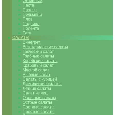
Отбивные
Паста
Паэлья
Пельмени
Плов
Подлива
Полента
Рагу
САЛАТЫ
Винегрет
Вегетарианские салаты
Греческий салат
Грибные салаты
Корейские салаты
Крабовый салат
Мясной салат
Рыбный салат
Салаты с курицей
Диетические салаты
Летние салаты
Салат из яиц
Овощные салаты
Острые салаты
Постные салаты
Простые салаты