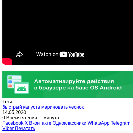
Теги
быстрый
капуста
мариновать
чеснок
14.05.2020
0
Время чтения: 1 минута
Facebook
X
Вконтакте
Одноклассники
WhatsApp
Telegram
Viber
Печатать