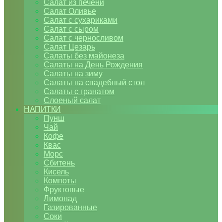
Салат из печени
Салат Оливье
Салат с сухариками
Салат с сыром
Салат с черносливом
Салат Цезарь
Салаты без майонеза
Салаты на День Рождения
Салаты на зиму
Салаты на свадебный стол
Салаты с гранатом
Слоеный салат
НАПИТКИ
Пунш
Чай
Кофе
Квас
Морс
Сбитень
Кисель
Компоты
Фруктовые
Лимонад
Газированные
Соки