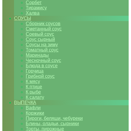
Сорбет
Тирамису
Халва
СОУСЫ
Сборник соусов
Сметанный соус
Соевый соус
Соус сырный
Соусы на зиму
Томатный соус
Маринады
Чесночный соус
Блюда в соусе
Горчица
Грибной соус
К мясу
К птице
К рыбе
К салату
ВЫПЕЧКА
Вафли
Коржики
Пироги, беляши, чебуреки
Блины, оладьи, сырники
Торты, пирожные