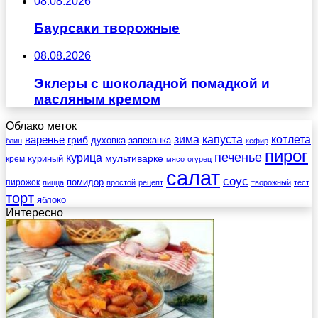
08.08.2026
Баурсаки творожные
08.08.2026
Эклеры с шоколадной помадкой и
масляным кремом
Облако меток
зима
котлета
варенье
капуста
гриб
духовка
запеканка
блин
кефир
пирог
печенье
курица
мультиварке
куриный
крем
мясо
огурец
салат
соус
помидор
пирожок
пицца
простой
рецепт
творожный
тест
торт
яблоко
Интересно