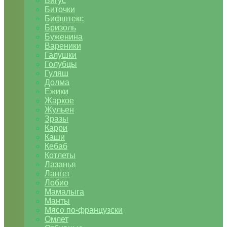
Бигус
Биточки
Бифштекс
Бризоль
Буженина
Вареники
Галушки
Голубцы
Гуляш
Долма
Ежики
Жаркое
Жульен
Зразы
Карри
Каши
Кебаб
Котлеты
Лазанья
Лангет
Лобио
Мамалыга
Манты
Мясо по-французски
Омлет