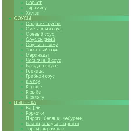
Сорбет
Тирамису
Халва
СОУСЫ
Сборник соусов
Сметанный соус
Соевый соус
Соус сырный
Соусы на зиму
Томатный соус
Маринады
Чесночный соус
Блюда в соусе
Горчица
Грибной соус
К мясу
К птице
К рыбе
К салату
ВЫПЕЧКА
Вафли
Коржики
Пироги, беляши, чебуреки
Блины, оладьи, сырники
Торты, пирожные