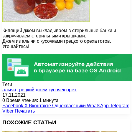
Кипящий джем выкладываем в стерильные банки и
закручиваем стерильными крышками.
Джем из алычи с кусочками грецкого ореха готов.
Угощайтесь!
Теги
алыча
грецкий
джем
кусочек
орех
17.11.2021
0
Время чтения: 1 минута
Facebook
X
Вконтакте
Одноклассники
WhatsApp
Telegram
Viber
Печатать
ПОХОЖИЕ СТАТЬИ