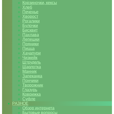
Корзиночки, кексы
Хлеб
Печенье
Хворост
Рогалики
Булочки
Бисквит
Пахлава
Лепешки
Пряники
Пицца
Хачапури
Чизкейк
Штрудель
Шарлотка
Манник
Запеканка
Пончики
Творожник
Глазурь
Коврижка
Суфле
РАЗНОЕ
Обзор интернета
Бытовые вопросы