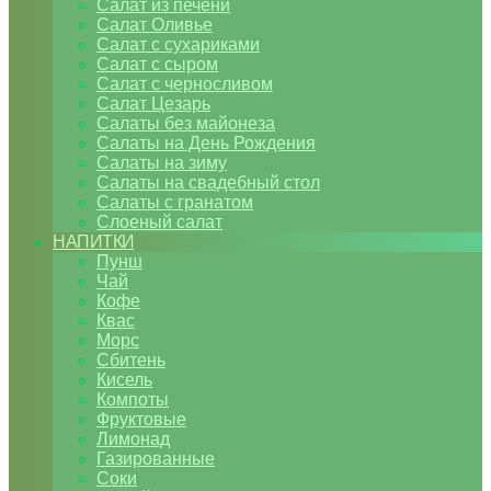
Салат из печени
Салат Оливье
Салат с сухариками
Салат с сыром
Салат с черносливом
Салат Цезарь
Салаты без майонеза
Салаты на День Рождения
Салаты на зиму
Салаты на свадебный стол
Салаты с гранатом
Слоеный салат
НАПИТКИ
Пунш
Чай
Кофе
Квас
Морс
Сбитень
Кисель
Компоты
Фруктовые
Лимонад
Газированные
Соки