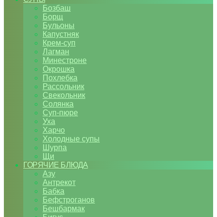
Бозбаш
Борщ
Бульоны
Капустняк
Крем-суп
Лагман
Минестроне
Окрошка
Похлебка
Рассольник
Свекольник
Солянка
Суп-пюре
Уха
Харчо
Холодные супы
Шурпа
Щи
ГОРЯЧИЕ БЛЮДА
Азу
Антрекот
Бабка
Бефстроганов
Бешбармак