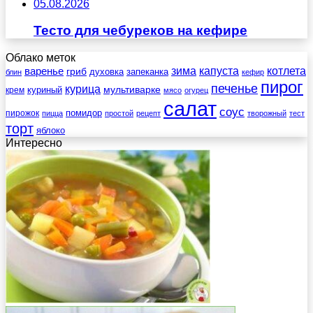
05.08.2026
Тесто для чебуреков на кефире
Облако меток
зима
котлета
варенье
капуста
гриб
духовка
запеканка
блин
кефир
пирог
печенье
курица
мультиварке
куриный
крем
мясо
огурец
салат
соус
помидор
пирожок
пицца
простой
рецепт
творожный
тест
торт
яблоко
Интересно