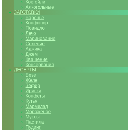
Коктейли
Алкогольные
ЗАГОТОВКИ
Варенье
Конфитюр
Повидло
Лечо
Маринование
Соление
Аджика
Джем
Квашение
Консервация
ДЕСЕРТЫ
Безе
Желе
Зефир
Ириски
Конфеты
Кутья
Мармелад
Мороженое
Муссы
Пастила
Пудинг