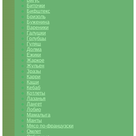
Бигус
Биточки
Бифштекс
Бризоль
Буженина
Вареники
Галушки
Голубцы
Гуляш
Долма
Ежики
Жаркое
Жульен
Зразы
Карри
Каши
Кебаб
Котлеты
Лазанья
Лангет
Лобио
Мамалыга
Манты
Мясо по-французски
Омлет