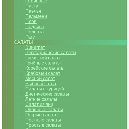
Отбивные
Паста
Паэлья
Пельмени
Плов
Подлива
Полента
Рагу
САЛАТЫ
Винегрет
Вегетарианские салаты
Греческий салат
Грибные салаты
Корейские салаты
Крабовый салат
Мясной салат
Рыбный салат
Салаты с курицей
Диетические салаты
Летние салаты
Салат из яиц
Овощные салаты
Острые салаты
Постные салаты
Простые салаты