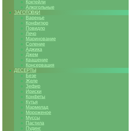
Коктейли
Алкогольные
ЗАГОТОВКИ
Варенье
Конфитюр
Повидло
Лечо
Маринование
Соление
Аджика
Джем
Квашение
Консервация
ДЕСЕРТЫ
Безе
Желе
Зефир
Ириски
Конфеты
Кутья
Мармелад
Мороженое
Муссы
Пастила
Пудинг