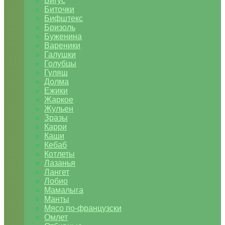
Бигус
Биточки
Бифштекс
Бризоль
Буженина
Вареники
Галушки
Голубцы
Гуляш
Долма
Ежики
Жаркое
Жульен
Зразы
Карри
Каши
Кебаб
Котлеты
Лазанья
Лангет
Лобио
Мамалыга
Манты
Мясо по-французски
Омлет