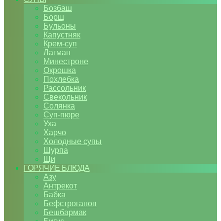
Бозбаш
Борщ
Бульоны
Капустняк
Крем-суп
Лагман
Минестроне
Окрошка
Похлебка
Рассольник
Свекольник
Солянка
Суп-пюре
Уха
Харчо
Холодные супы
Шурпа
Щи
ГОРЯЧИЕ БЛЮДА
Азу
Антрекот
Бабка
Бефстроганов
Бешбармак