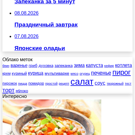
Запеканка за 5 минут
08.08.2026
Праздничный завтрак
07.08.2026
Японские оладьи
Облако меток
зима
котлета
варенье
капуста
гриб
духовка
запеканка
блин
кефир
пирог
печенье
курица
мультиварке
куриный
крем
мясо
огурец
салат
соус
помидор
пирожок
пицца
простой
рецепт
творожный
тест
торт
яблоко
Интересно