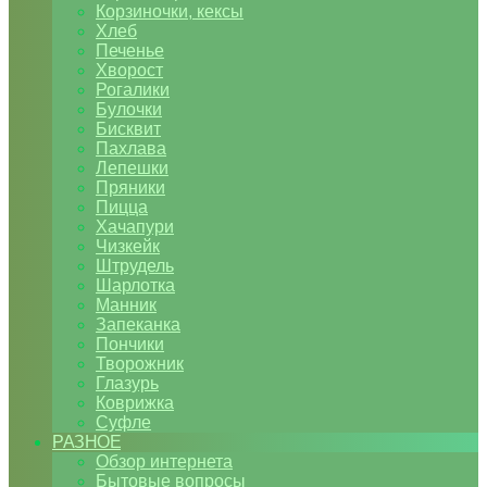
Корзиночки, кексы
Хлеб
Печенье
Хворост
Рогалики
Булочки
Бисквит
Пахлава
Лепешки
Пряники
Пицца
Хачапури
Чизкейк
Штрудель
Шарлотка
Манник
Запеканка
Пончики
Творожник
Глазурь
Коврижка
Суфле
РАЗНОЕ
Обзор интернета
Бытовые вопросы