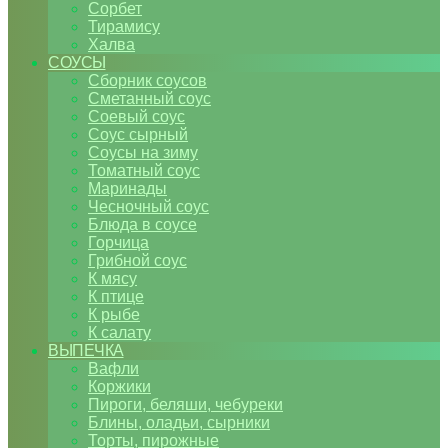
Сорбет
Тирамису
Халва
СОУСЫ
Сборник соусов
Сметанный соус
Соевый соус
Соус сырный
Соусы на зиму
Томатный соус
Маринады
Чесночный соус
Блюда в соусе
Горчица
Грибной соус
К мясу
К птице
К рыбе
К салату
ВЫПЕЧКА
Вафли
Коржики
Пироги, беляши, чебуреки
Блины, оладьи, сырники
Торты, пирожные