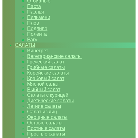
Отбивные
Паста
Паэлья
Пельмени
Плов
Подлива
Полента
Рагу
САЛАТЫ
Винегрет
Вегетарианские салаты
Греческий салат
Грибные салаты
Корейские салаты
Крабовый салат
Мясной салат
Рыбный салат
Салаты с курицей
Диетические салаты
Летние салаты
Салат из яиц
Овощные салаты
Острые салаты
Постные салаты
Простые салаты