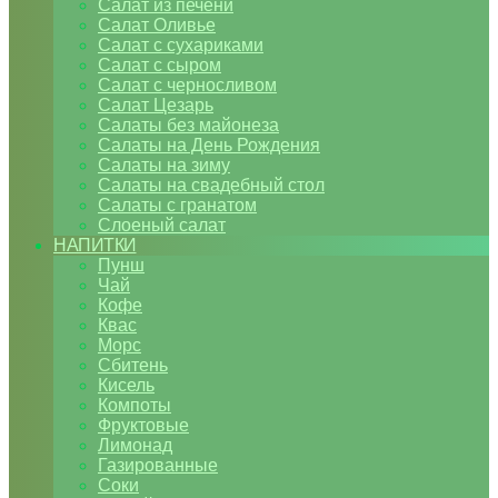
Салат из печени
Салат Оливье
Салат с сухариками
Салат с сыром
Салат с черносливом
Салат Цезарь
Салаты без майонеза
Салаты на День Рождения
Салаты на зиму
Салаты на свадебный стол
Салаты с гранатом
Слоеный салат
НАПИТКИ
Пунш
Чай
Кофе
Квас
Морс
Сбитень
Кисель
Компоты
Фруктовые
Лимонад
Газированные
Соки