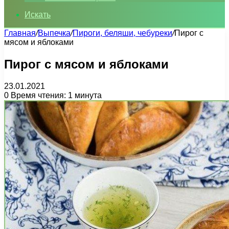
Искать
Главная
/
Выпечка
/
Пироги, беляши, чебуреки
/
Пирог с
мясом и яблоками
Пирог с мясом и яблоками
23.01.2021
0
Время чтения: 1 минута