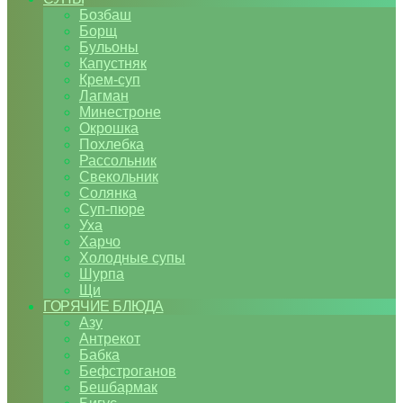
Бозбаш
Борщ
Бульоны
Капустняк
Крем-суп
Лагман
Минестроне
Окрошка
Похлебка
Рассольник
Свекольник
Солянка
Суп-пюре
Уха
Харчо
Холодные супы
Шурпа
Щи
ГОРЯЧИЕ БЛЮДА
Азу
Антрекот
Бабка
Бефстроганов
Бешбармак