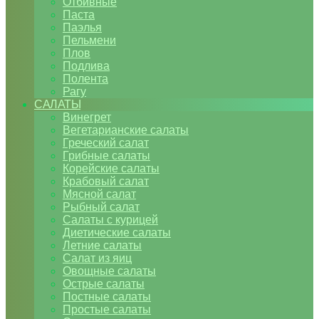
Отбивные
Паста
Паэлья
Пельмени
Плов
Подлива
Полента
Рагу
САЛАТЫ
Винегрет
Вегетарианские салаты
Греческий салат
Грибные салаты
Корейские салаты
Крабовый салат
Мясной салат
Рыбный салат
Салаты с курицей
Диетические салаты
Летние салаты
Салат из яиц
Овощные салаты
Острые салаты
Постные салаты
Простые салаты