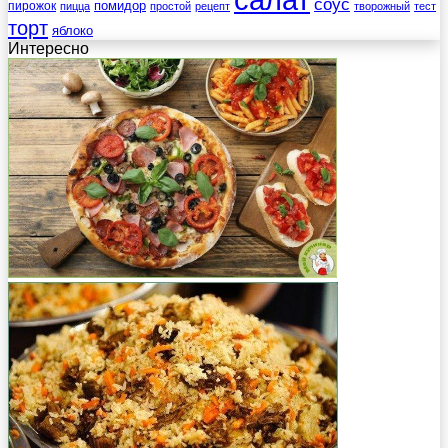
соус
помидор
пирожок
пицца
простой
рецепт
творожный
тест
торт
яблоко
Интересно