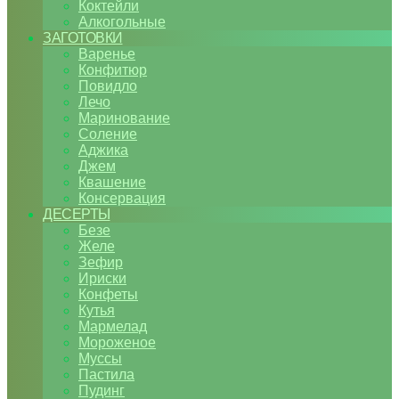
Коктейли
Алкогольные
ЗАГОТОВКИ
Варенье
Конфитюр
Повидло
Лечо
Маринование
Соление
Аджика
Джем
Квашение
Консервация
ДЕСЕРТЫ
Безе
Желе
Зефир
Ириски
Конфеты
Кутья
Мармелад
Мороженое
Муссы
Пастила
Пудинг