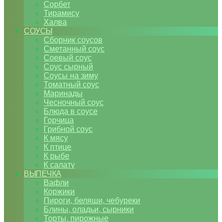
Сорбет
Тирамису
Халва
СОУСЫ
Сборник соусов
Сметанный соус
Соевый соус
Соус сырный
Соусы на зиму
Томатный соус
Маринады
Чесночный соус
Блюда в соусе
Горчица
Грибной соус
К мясу
К птице
К рыбе
К салату
ВЫПЕЧКА
Вафли
Коржики
Пироги, беляши, чебуреки
Блины, оладьи, сырники
Торты, пирожные