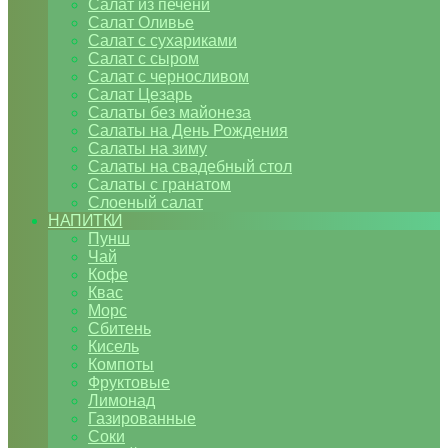
Салат из печени
Салат Оливье
Салат с сухариками
Салат с сыром
Салат с черносливом
Салат Цезарь
Салаты без майонеза
Салаты на День Рождения
Салаты на зиму
Салаты на свадебный стол
Салаты с гранатом
Слоеный салат
НАПИТКИ
Пунш
Чай
Кофе
Квас
Морс
Сбитень
Кисель
Компоты
Фруктовые
Лимонад
Газированные
Соки