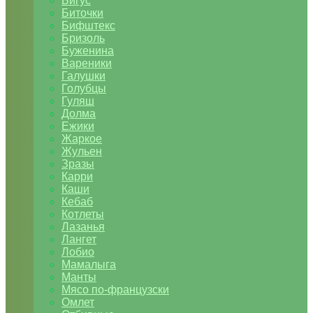
Бигус
Биточки
Бифштекс
Бризоль
Буженина
Вареники
Галушки
Голубцы
Гуляш
Долма
Ежики
Жаркое
Жульен
Зразы
Карри
Каши
Кебаб
Котлеты
Лазанья
Лангет
Лобио
Мамалыга
Манты
Мясо по-французски
Омлет