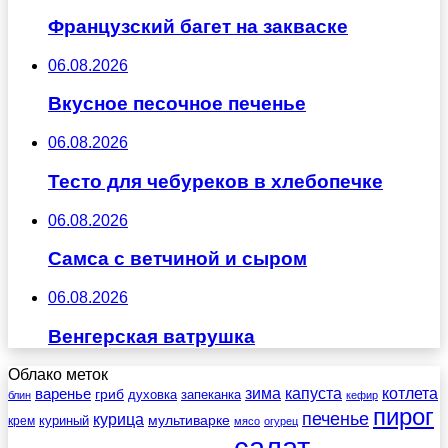
Французский багет на закваске
06.08.2026
Вкусное песочное печенье
06.08.2026
Тесто для чебуреков в хлебопечке
06.08.2026
Самса с ветчиной и сыром
06.08.2026
Венгерская ватрушка
Облако меток
зима
котлета
варенье
капуста
гриб
духовка
запеканка
блин
кефир
пирог
печенье
курица
мультиварке
куриный
крем
мясо
огурец
салат