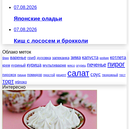
07.08.2026
Японские оладьи
07.08.2026
Киш с лососем и брокколи
Облако меток
зима
котлета
варенье
капуста
гриб
духовка
запеканка
блин
кефир
пирог
печенье
курица
мультиварке
куриный
крем
мясо
огурец
салат
соус
помидор
пирожок
пицца
простой
рецепт
творожный
тест
торт
яблоко
Интересно