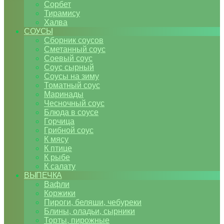
Сорбет
Тирамису
Халва
СОУСЫ
Сборник соусов
Сметанный соус
Соевый соус
Соус сырный
Соусы на зиму
Томатный соус
Маринады
Чесночный соус
Блюда в соусе
Горчица
Грибной соус
К мясу
К птице
К рыбе
К салату
ВЫПЕЧКА
Вафли
Коржики
Пироги, беляши, чебуреки
Блины, оладьи, сырники
Торты, пирожные