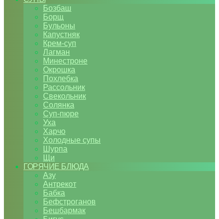
Бозбаш
Борщ
Бульоны
Капустняк
Крем-суп
Лагман
Минестроне
Окрошка
Похлебка
Рассольник
Свекольник
Солянка
Суп-пюре
Уха
Харчо
Холодные супы
Шурпа
Щи
ГОРЯЧИЕ БЛЮДА
Азу
Антрекот
Бабка
Бефстроганов
Бешбармак