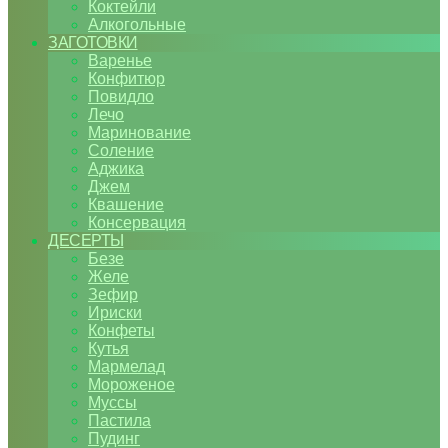
Коктейли
Алкогольные
ЗАГОТОВКИ
Варенье
Конфитюр
Повидло
Лечо
Маринование
Соление
Аджика
Джем
Квашение
Консервация
ДЕСЕРТЫ
Безе
Желе
Зефир
Ириски
Конфеты
Кутья
Мармелад
Мороженое
Муссы
Пастила
Пудинг