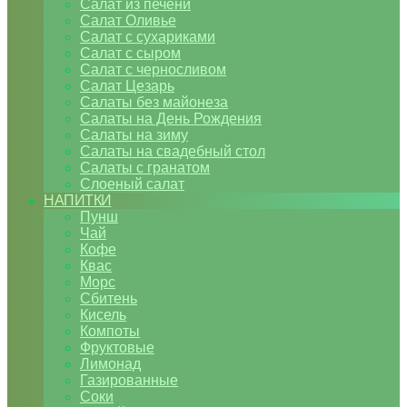
Салат из печени
Салат Оливье
Салат с сухариками
Салат с сыром
Салат с черносливом
Салат Цезарь
Салаты без майонеза
Салаты на День Рождения
Салаты на зиму
Салаты на свадебный стол
Салаты с гранатом
Слоеный салат
НАПИТКИ
Пунш
Чай
Кофе
Квас
Морс
Сбитень
Кисель
Компоты
Фруктовые
Лимонад
Газированные
Соки