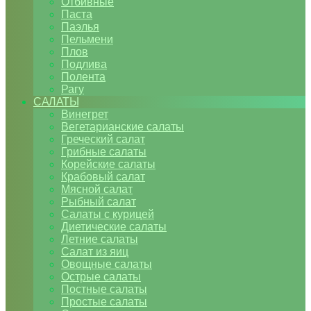
Отбивные
Паста
Паэлья
Пельмени
Плов
Подлива
Полента
Рагу
САЛАТЫ
Винегрет
Вегетарианские салаты
Греческий салат
Грибные салаты
Корейские салаты
Крабовый салат
Мясной салат
Рыбный салат
Салаты с курицей
Диетические салаты
Летние салаты
Салат из яиц
Овощные салаты
Острые салаты
Постные салаты
Простые салаты