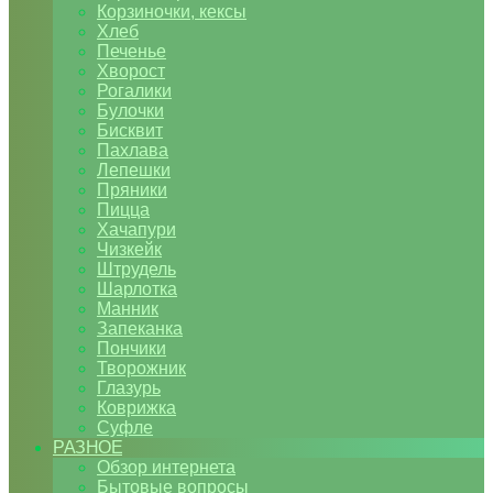
Корзиночки, кексы
Хлеб
Печенье
Хворост
Рогалики
Булочки
Бисквит
Пахлава
Лепешки
Пряники
Пицца
Хачапури
Чизкейк
Штрудель
Шарлотка
Манник
Запеканка
Пончики
Творожник
Глазурь
Коврижка
Суфле
РАЗНОЕ
Обзор интернета
Бытовые вопросы