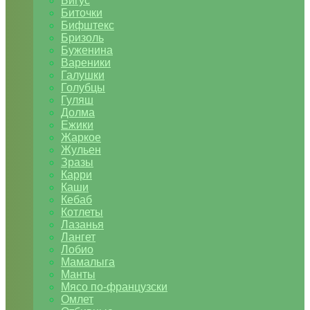
Бигус
Биточки
Бифштекс
Бризоль
Буженина
Вареники
Галушки
Голубцы
Гуляш
Долма
Ежики
Жаркое
Жульен
Зразы
Карри
Каши
Кебаб
Котлеты
Лазанья
Лангет
Лобио
Мамалыга
Манты
Мясо по-французски
Омлет