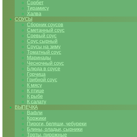
Сорбет
Тирамису
Халва
СОУСЫ
Сборник соусов
Сметанный соус
Соевый соус
Соус сырный
Соусы на зиму
Томатный соус
Маринады
Чесночный соус
Блюда в соусе
Горчица
Грибной соус
К мясу
К птице
К рыбе
К салату
ВЫПЕЧКА
Вафли
Коржики
Пироги, беляши, чебуреки
Блины, оладьи, сырники
Торты, пирожные