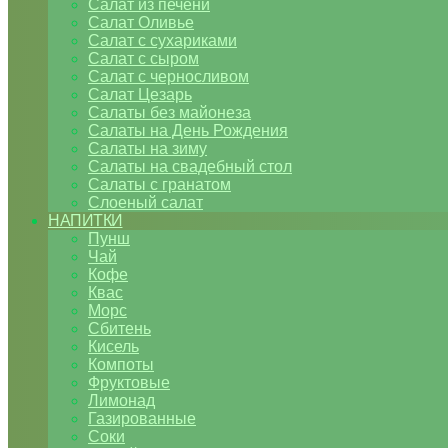
Салат из печени
Салат Оливье
Салат с сухариками
Салат с сыром
Салат с черносливом
Салат Цезарь
Салаты без майонеза
Салаты на День Рождения
Салаты на зиму
Салаты на свадебный стол
Салаты с гранатом
Слоеный салат
НАПИТКИ
Пунш
Чай
Кофе
Квас
Морс
Сбитень
Кисель
Компоты
Фруктовые
Лимонад
Газированные
Соки