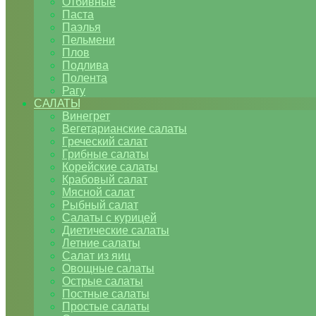
Отбивные
Паста
Паэлья
Пельмени
Плов
Подлива
Полента
Рагу
САЛАТЫ
Винегрет
Вегетарианские салаты
Греческий салат
Грибные салаты
Корейские салаты
Крабовый салат
Мясной салат
Рыбный салат
Салаты с курицей
Диетические салаты
Летние салаты
Салат из яиц
Овощные салаты
Острые салаты
Постные салаты
Простые салаты