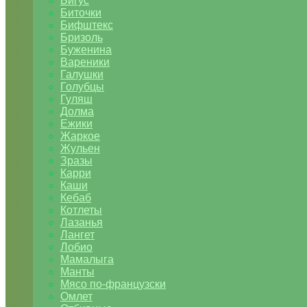
Бигус
Биточки
Бифштекс
Бризоль
Буженина
Вареники
Галушки
Голубцы
Гуляш
Долма
Ежики
Жаркое
Жульен
Зразы
Карри
Каши
Кебаб
Котлеты
Лазанья
Лангет
Лобио
Мамалыга
Манты
Мясо по-французски
Омлет