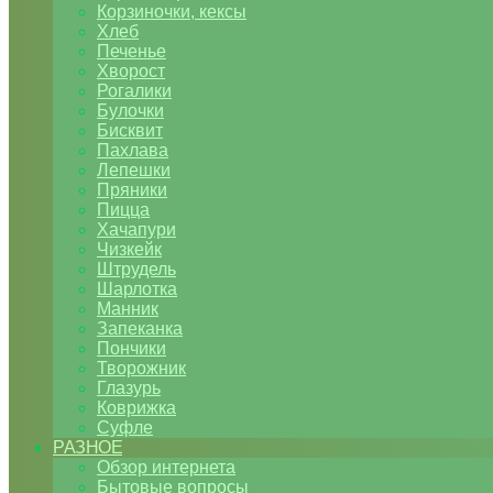
Корзиночки, кексы
Хлеб
Печенье
Хворост
Рогалики
Булочки
Бисквит
Пахлава
Лепешки
Пряники
Пицца
Хачапури
Чизкейк
Штрудель
Шарлотка
Манник
Запеканка
Пончики
Творожник
Глазурь
Коврижка
Суфле
РАЗНОЕ
Обзор интернета
Бытовые вопросы