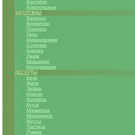
Коктейли
Алкогольные
ЗАГОТОВКИ
Варенье
Конфитюр
Повидло
Лечо
Маринование
Соление
Аджика
Джем
Квашение
Консервация
ДЕСЕРТЫ
Безе
Желе
Зефир
Ириски
Конфеты
Кутья
Мармелад
Мороженое
Муссы
Пастила
Пудинг