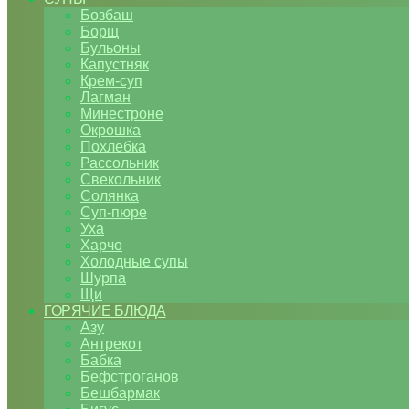
Бозбаш
Борщ
Бульоны
Капустняк
Крем-суп
Лагман
Минестроне
Окрошка
Похлебка
Рассольник
Свекольник
Солянка
Суп-пюре
Уха
Харчо
Холодные супы
Шурпа
Щи
ГОРЯЧИЕ БЛЮДА
Азу
Антрекот
Бабка
Бефстроганов
Бешбармак