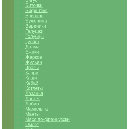
Бигус
Биточки
Бифштекс
Бризоль
Буженина
Вареники
Галушки
Голубцы
Гуляш
Долма
Ежики
Жаркое
Жульен
Зразы
Карри
Каши
Кебаб
Котлеты
Лазанья
Лангет
Лобио
Мамалыга
Манты
Мясо по-французски
Омлет