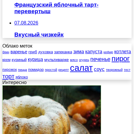
Французский яблочный тарт-
перевертыш
07.08.2026
Вкусный чизкейк
Облако меток
зима
котлета
варенье
капуста
гриб
духовка
запеканка
блин
кефир
пирог
печенье
курица
мультиварке
куриный
крем
мясо
огурец
салат
соус
помидор
пирожок
пицца
простой
рецепт
творожный
тест
торт
яблоко
Интересно