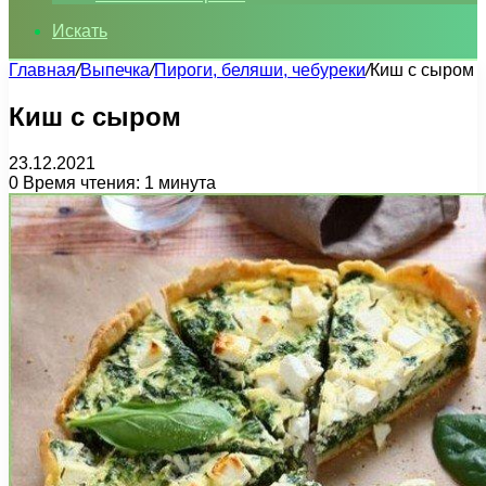
Искать
Главная
/
Выпечка
/
Пироги, беляши, чебуреки
/
Киш с сыром
Киш с сыром
23.12.2021
0
Время чтения: 1 минута