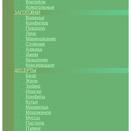
Коктейли
Алкогольные
ЗАГОТОВКИ
Варенье
Конфитюр
Повидло
Лечо
Маринование
Соление
Аджика
Джем
Квашение
Консервация
ДЕСЕРТЫ
Безе
Желе
Зефир
Ириски
Конфеты
Кутья
Мармелад
Мороженое
Муссы
Пастила
Пудинг