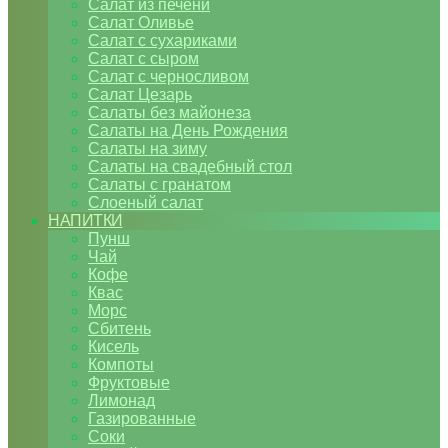
Салат из печени
Салат Оливье
Салат с сухариками
Салат с сыром
Салат с черносливом
Салат Цезарь
Салаты без майонеза
Салаты на День Рождения
Салаты на зиму
Салаты на свадебный стол
Салаты с гранатом
Слоеный салат
НАПИТКИ
Пунш
Чай
Кофе
Квас
Морс
Сбитень
Кисель
Компоты
Фруктовые
Лимонад
Газированные
Соки