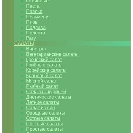
Отбивные
Паста
Паэлья
Пельмени
Плов
Подлива
Полента
Рагу
САЛАТЫ
Винегрет
Вегетарианские салаты
Греческий салат
Грибные салаты
Корейские салаты
Крабовый салат
Мясной салат
Рыбный салат
Салаты с курицей
Диетические салаты
Летние салаты
Салат из яиц
Овощные салаты
Острые салаты
Постные салаты
Простые салаты