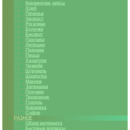
Корзиночки, кексы
Хлеб
Печенье
Хворост
Рогалики
Булочки
Бисквит
Пахлава
Лепешки
Пряники
Пицца
Хачапури
Чизкейк
Штрудель
Шарлотка
Манник
Запеканка
Пончики
Творожник
Глазурь
Коврижка
Суфле
РАЗНОЕ
Обзор интернета
Бытовые вопросы