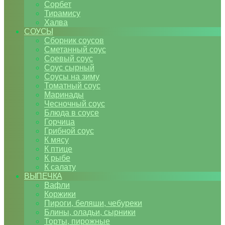
Сорбет
Тирамису
Халва
СОУСЫ
Сборник соусов
Сметанный соус
Соевый соус
Соус сырный
Соусы на зиму
Томатный соус
Маринады
Чесночный соус
Блюда в соусе
Горчица
Грибной соус
К мясу
К птице
К рыбе
К салату
ВЫПЕЧКА
Вафли
Коржики
Пироги, беляши, чебуреки
Блины, оладьи, сырники
Торты, пирожные