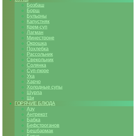
Бозбаш
Борщ
Бульоны
Капустняк
Крем-суп
Лагман
Минестроне
Окрошка
Похлебка
Рассольник
Свекольник
Солянка
Суп-пюре
Уха
Харчо
Холодные супы
Шурпа
Щи
ГОРЯЧИЕ БЛЮДА
Азу
Антрекот
Бабка
Бефстроганов
Бешбармак