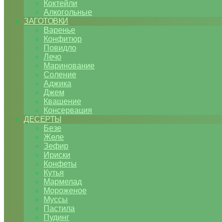
Коктейли
Алкогольные
ЗАГОТОВКИ
Варенье
Конфитюр
Повидло
Лечо
Маринование
Соление
Аджика
Джем
Квашение
Консервация
ДЕСЕРТЫ
Безе
Желе
Зефир
Ириски
Конфеты
Кутья
Мармелад
Мороженое
Муссы
Пастила
Пудинг