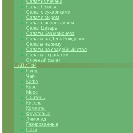
Салат из печени
Салат Оливье
Салат с сухариками
Салат с сыром
Салат с черносливом
Салат Цезарь
Салаты без майонеза
Салаты на День Рождения
Салаты на зиму
Салаты на свадебный стол
Салаты с гранатом
Слоеный салат
НАПИТКИ
Пунш
Чай
Кофе
Квас
Морс
Сбитень
Кисель
Компоты
Фруктовые
Лимонад
Газированные
Соки