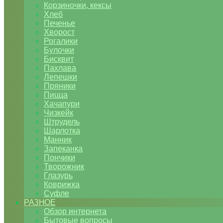
Корзиночки, кексы
Хлеб
Печенье
Хворост
Рогалики
Булочки
Бисквит
Пахлава
Лепешки
Пряники
Пицца
Хачапури
Чизкейк
Штрудель
Шарлотка
Манник
Запеканка
Пончики
Творожник
Глазурь
Коврижка
Суфле
РАЗНОЕ
Обзор интернета
Бытовые вопросы