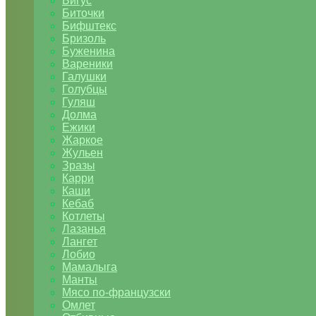
Бигус
Биточки
Бифштекс
Бризоль
Буженина
Вареники
Галушки
Голубцы
Гуляш
Долма
Ежики
Жаркое
Жульен
Зразы
Карри
Каши
Кебаб
Котлеты
Лазанья
Лангет
Лобио
Мамалыга
Манты
Мясо по-французски
Омлет