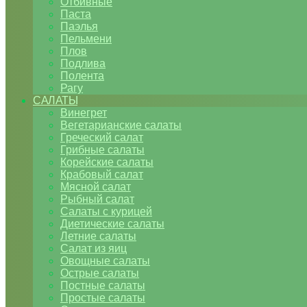
Отбивные
Паста
Паэлья
Пельмени
Плов
Подлива
Полента
Рагу
САЛАТЫ
Винегрет
Вегетарианские салаты
Греческий салат
Грибные салаты
Корейские салаты
Крабовый салат
Мясной салат
Рыбный салат
Салаты с курицей
Диетические салаты
Летние салаты
Салат из яиц
Овощные салаты
Острые салаты
Постные салаты
Простые салаты