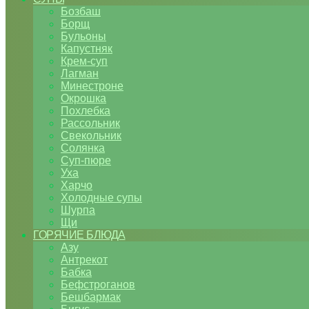
Бозбаш
Борщ
Бульоны
Капустняк
Крем-суп
Лагман
Минестроне
Окрошка
Похлебка
Рассольник
Свекольник
Солянка
Суп-пюре
Уха
Харчо
Холодные супы
Шурпа
Щи
ГОРЯЧИЕ БЛЮДА
Азу
Антрекот
Бабка
Бефстроганов
Бешбармак