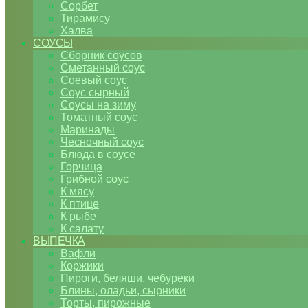
Сорбет
Тирамису
Халва
СОУСЫ
Сборник соусов
Сметанный соус
Соевый соус
Соус сырный
Соусы на зиму
Томатный соус
Маринады
Чесночный соус
Блюда в соусе
Горчица
Грибной соус
К мясу
К птице
К рыбе
К салату
ВЫПЕЧКА
Вафли
Коржики
Пироги, беляши, чебуреки
Блины, оладьи, сырники
Торты, пирожные