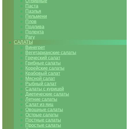
Отбивные
Паста
Паэлья
Пельмени
Плов
Подлива
Полента
Рагу
САЛАТЫ
Винегрет
Вегетарианские салаты
Греческий салат
Грибные салаты
Корейские салаты
Крабовый салат
Мясной салат
Рыбный салат
Салаты с курицей
Диетические салаты
Летние салаты
Салат из яиц
Овощные салаты
Острые салаты
Постные салаты
Простые салаты