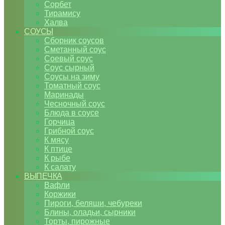
Сорбет
Тирамису
Халва
СОУСЫ
Сборник соусов
Сметанный соус
Соевый соус
Соус сырный
Соусы на зиму
Томатный соус
Маринады
Чесночный соус
Блюда в соусе
Горчица
Грибной соус
К мясу
К птице
К рыбе
К салату
ВЫПЕЧКА
Вафли
Коржики
Пироги, беляши, чебуреки
Блины, оладьи, сырники
Торты, пирожные