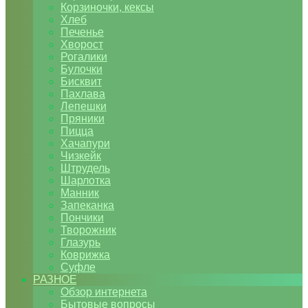
Корзиночки, кексы
Хлеб
Печенье
Хворост
Рогалики
Булочки
Бисквит
Пахлава
Лепешки
Пряники
Пицца
Хачапури
Чизкейк
Штрудель
Шарлотка
Манник
Запеканка
Пончики
Творожник
Глазурь
Коврижка
Суфле
РАЗНОЕ
Обзор интернета
Бытовые вопросы