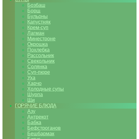
Бозбаш
Борщ
Бульоны
Капустняк
Крем-суп
Лагман
Минестроне
Окрошка
Похлебка
Рассольник
Свекольник
Солянка
Суп-пюре
Уха
Харчо
Холодные супы
Шурпа
Щи
ГОРЯЧИЕ БЛЮДА
Азу
Антрекот
Бабка
Бефстроганов
Бешбармак