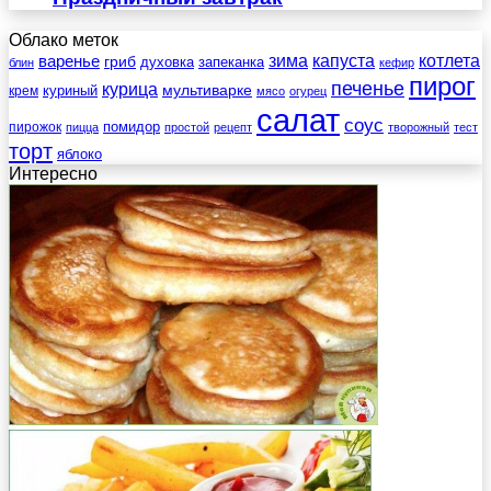
Облако меток
зима
котлета
варенье
капуста
гриб
духовка
запеканка
блин
кефир
пирог
печенье
курица
мультиварке
куриный
крем
мясо
огурец
салат
соус
помидор
пирожок
пицца
простой
рецепт
творожный
тест
торт
яблоко
Интересно