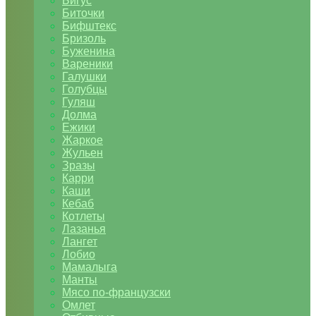
Бигус
Биточки
Бифштекс
Бризоль
Буженина
Вареники
Галушки
Голубцы
Гуляш
Долма
Ежики
Жаркое
Жульен
Зразы
Карри
Каши
Кебаб
Котлеты
Лазанья
Лангет
Лобио
Мамалыга
Манты
Мясо по-французски
Омлет