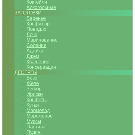
Коктейли
Алкогольные
ЗАГОТОВКИ
Варенье
Конфитюр
Повидло
Лечо
Маринование
Соление
Аджика
Джем
Квашение
Консервация
ДЕСЕРТЫ
Безе
Желе
Зефир
Ириски
Конфеты
Кутья
Мармелад
Мороженое
Муссы
Пастила
Пудинг