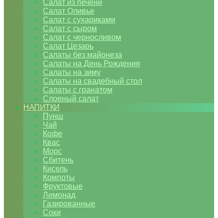
Салат из печени
Салат Оливье
Салат с сухариками
Салат с сыром
Салат с черносливом
Салат Цезарь
Салаты без майонеза
Салаты на День Рождения
Салаты на зиму
Салаты на свадебный стол
Салаты с гранатом
Слоеный салат
НАПИТКИ
Пунш
Чай
Кофе
Квас
Морс
Сбитень
Кисель
Компоты
Фруктовые
Лимонад
Газированные
Соки